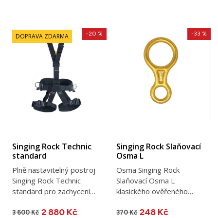
-20 %
-33 %
DOPRAVA ZDARMA
Singing Rock Technic
Singing Rock Slaňovací
standard
Osma L
Plně nastavitelný postroj
Osma Singing Rock
Singing Rock Technic
Slaňovací Osma L
standard pro zachycení
klasického ověřeného
pádu a polohování /...
tvaru / pro tlustší lana / 30
2 880 Kč
248 Kč
kN / 125 g
3 600 Kč
370 Kč