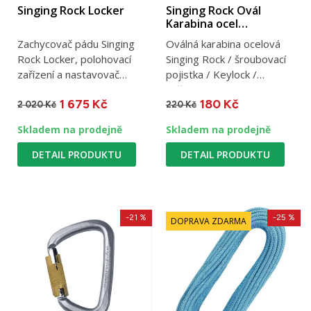
Singing Rock Locker
Singing Rock Ovál
Karabina ocel
šroubovací
Zachycovač pádu Singing
Oválná karabina ocelová
Rock Locker, polohovací
Singing Rock / šroubovací
zařízení a nastavovač
pojistka / Keylock /
délky / pro textilní lano o...
světlost 18 mm / 30 kN /...
1 675 Kč
180 Kč
2 020 Kč
220 Kč
Skladem na prodejně
Skladem na prodejně
DETAIL PRODUKTU
DETAIL PRODUKTU
-21 %
-25 %
DOPRAVA ZDARMA