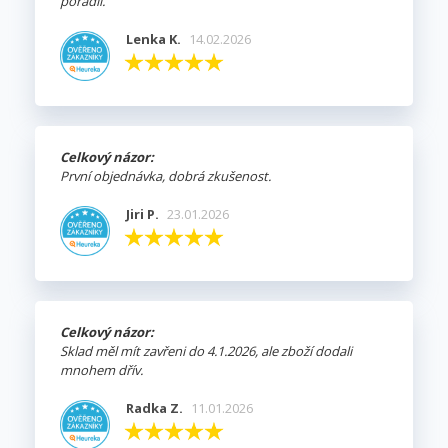
poradil.
Lenka K.
14.02.2026
Celkový názor:
První objednávka, dobrá zkušenost.
Jiri P.
23.01.2026
Celkový názor:
Sklad měl mít zavřeni do 4.1.2026, ale zboží dodali
mnohem dřív.
Radka Z.
11.01.2026