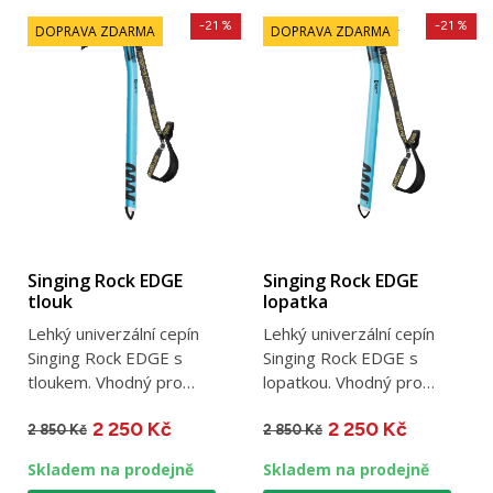
-21 %
-21 %
DOPRAVA ZDARMA
DOPRAVA ZDARMA
Singing Rock EDGE
Singing Rock EDGE
tlouk
lopatka
Lehký univerzální cepín
Lehký univerzální cepín
Singing Rock EDGE s
Singing Rock EDGE s
tloukem. Vhodný pro
lopatkou. Vhodný pro
horské lezení, délka 54
horské lezení, délka 54
2 250 Kč
2 250 Kč
cm,...
cm,...
2 850 Kč
2 850 Kč
Skladem na prodejně
Skladem na prodejně