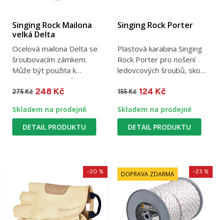
Singing Rock Mailona
Singing Rock Porter
velká Delta
Ocelová mailona Delta se
Plastová karabina Singing
šroubovacím zámkem.
Rock Porter pro nošení
Může být použita k
ledovcových šroubů, skob
zajištění osob. Průměr 10
a nářadí / světlost 23...
248 Kč
124 Kč
mm,...
275 Kč
155 Kč
Skladem na prodejně
Skladem na prodejně
DETAIL PRODUKTU
DETAIL PRODUKTU
-20 %
-23 %
DOPRAVA ZDARMA