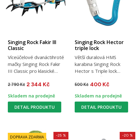
Singing Rock Fakir III
Singing Rock Hector
Classic
triple lock
Víceúčelové dvanáctihroté
Větší duralová HMS
mačky Singing Rock Fakir
karabina Singing Rock
III Classic pro klasické
Hector s Triple lock
horské výstupy /...
pojistkou určená zejména
2 344 Kč
400 Kč
pro práci...
2 790 Kč
500 Kč
Skladem na prodejně
Skladem na prodejně
DETAIL PRODUKTU
DETAIL PRODUKTU
-25 %
-20 %
DOPRAVA ZDARMA