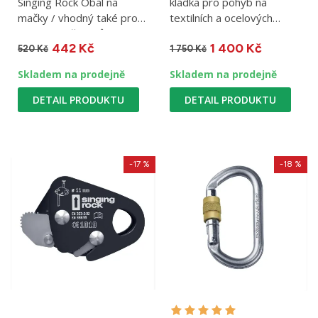
Singing Rock Obal na
kladka pro pohyb na
mačky / vhodný také pro
textilních a ocelových
skladování šroubů do ledu
lanech
442 Kč
1 400 Kč
či...
520 Kč
1 750 Kč
Skladem na prodejně
Skladem na prodejně
DETAIL PRODUKTU
DETAIL PRODUKTU
-17 %
-18 %