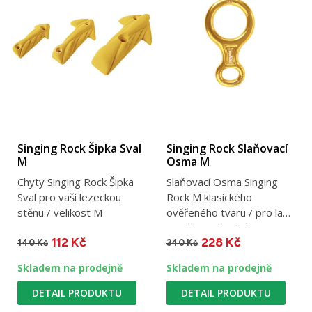
Singing Rock Šipka Sval
Singing Rock Slaňovací
M
Osma M
Chyty Singing Rock Šipka
Slaňovací Osma Singing
Sval pro vaši lezeckou
Rock M klasického
stěnu / velikost M
ověřeného tvaru / pro lana
menších průměrů / 25 kN /
112 Kč
228 Kč
104 g
140 Kč
340 Kč
Skladem na prodejně
Skladem na prodejně
DETAIL PRODUKTU
DETAIL PRODUKTU