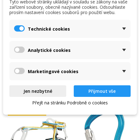
Tyto webové stránky ukládají v souladu se zákony na vaše
zařízení soubory, obecně nazývané cookies. Odsouhlaste
prosím nastavení cookies souborů pro použití webu.
Singing Rock Steel
Singing Rock Steel
Lanyard 'I' 130 cm
Lanyard 'I' 100 cm
Technické cookies
Ocelový spojovací a kotvící
Ocelový spojovací a kotvící
prostředek Singing Rock
prostředek Singing Rock
Steel Lanyard 'I' 130 cm /
Steel Lanyard 'I' 100 cm /
Analytické cookies
15 kN /
15 kN /
438 Kč
395 Kč
515 Kč
465 Kč
Skladem na prodejně
Skladem na prodejně
Marketingové cookies
DETAIL PRODUKTU
DETAIL PRODUKTU
Jen nezbytné
Přijmout vše
Přejít na stránku Podrobně o cookies
-16 %
-20 %
DOPRAVA ZDARMA