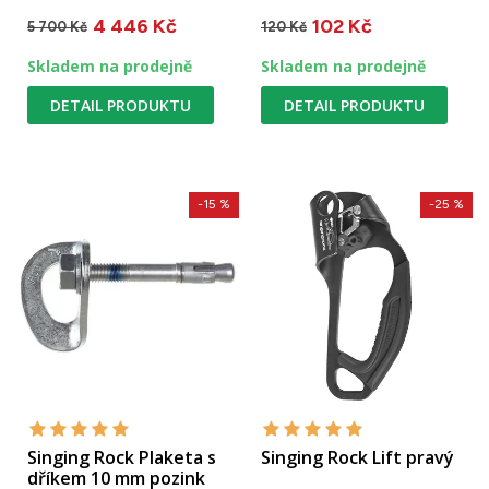
kotvícího bodu / průměr
4 446 Kč
102 Kč
dříku 12 mm /...
5 700 Kč
120 Kč
Skladem na prodejně
Skladem na prodejně
DETAIL PRODUKTU
DETAIL PRODUKTU
-15 %
-25 %
Singing Rock Plaketa s
Singing Rock Lift pravý
dříkem 10 mm pozink