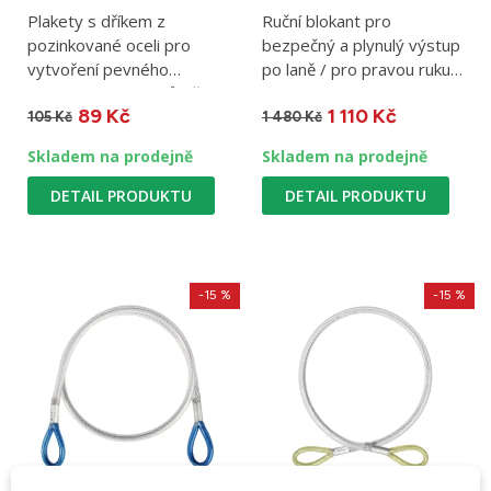
Plakety s dříkem z
Ruční blokant pro
pozinkované oceli pro
bezpečný a plynulý výstup
vytvoření pevného
po laně / pro pravou ruku /
kotvícího bodu / průměr
190 g.
89 Kč
1 110 Kč
dříku 10 mm /...
105 Kč
1 480 Kč
Skladem na prodejně
Skladem na prodejně
DETAIL PRODUKTU
DETAIL PRODUKTU
-15 %
-15 %