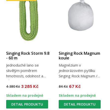
Singing Rock Storm 9.8
Singing Rock Magnum
- 60 m
koule
Jednoduché lano se
Magnézium v
skvělým poměrem
jednorázovém pytlíku
hmotnosti, odolnost a
Singing Rock Magnum /
uživatelského komfortu /
ideální pohotovostní balení
3 285 Kč
67 Kč
hmotnost 65 g/m...
/ 35 g
4 380 Kč
84 Kč
Skladem na prodejně
Skladem na prodejně
DETAIL PRODUKTU
DETAIL PRODUKTU