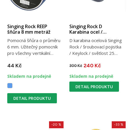
Singing Rock REEP
Singing Rock D
šňůra 8 mm metráž
Karabina ocel /
šroubovací
Pomocná šňůra o průměru
D karabina ocelová Singing
6 mm. Užitečný pomocník
Rock / šroubovací pojistka
pro všechny vertikální
/ Keylock / světlost 25
dobrodružství, záchrany
mm / 50 kN / 255 g
44 Kč
240 Kč
a...
300 Kč
Skladem na prodejně
Skladem na prodejně
DETAIL PRODUKTU
DETAIL PRODUKTU
-20 %
-33 %