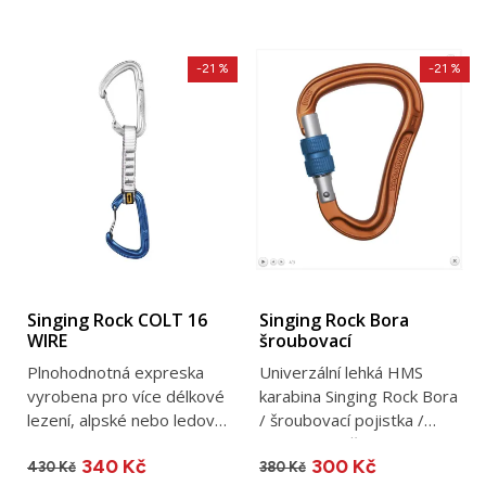
-21 %
-21 %
Singing Rock COLT 16
Singing Rock Bora
WIRE
šroubovací
Plnohodnotná expreska
Univerzální lehká HMS
vyrobena pro více délkové
karabina Singing Rock Bora
lezení, alpské nebo ledové
/ šroubovací pojistka /
lezení.
Keylock / světlost 22 mm...
340 Kč
300 Kč
430 Kč
380 Kč