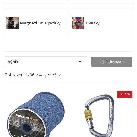
Magnézium a pytlíky
Úvazky

Výběr
Filtrovat
Zobrazení 1-36 z 41 položek
-20 %