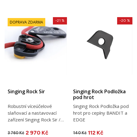
-21 %
-20 %
DOPRAVA ZDARMA
Singing Rock Sir
Singing Rock Podložka
pod hrot
Robustní víceúčelové
Singing Rock Podložka pod
slaňovací a nastavovací
hrot pro cepíny BANDIT a
zařízení Singing Rock Sir /
EDGE
antipanic / 365 g
2 970 Kč
112 Kč
3 760 Kč
140 Kč