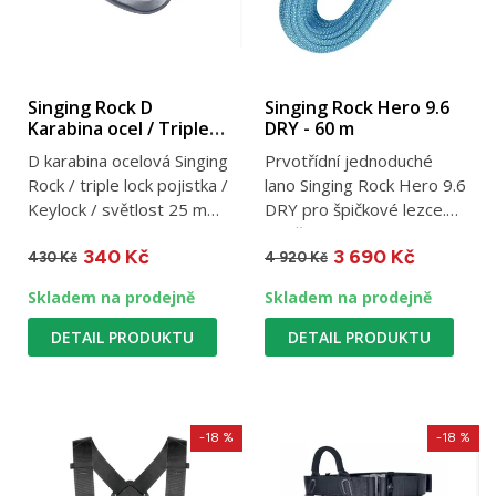
Singing Rock D
Singing Rock Hero 9.6
Karabina ocel / Triple
DRY - 60 m
Lock
D karabina ocelová Singing
Prvotřídní jednoduché
Rock / triple lock pojistka /
lano Singing Rock Hero 9.6
Keylock / světlost 25 mm
DRY pro špičkové lezce.
/ 50 kN / 267 g
Vodě odolné, 60 g/m,...
340 Kč
3 690 Kč
430 Kč
4 920 Kč
Skladem na prodejně
Skladem na prodejně
DETAIL PRODUKTU
DETAIL PRODUKTU
-18 %
-18 %