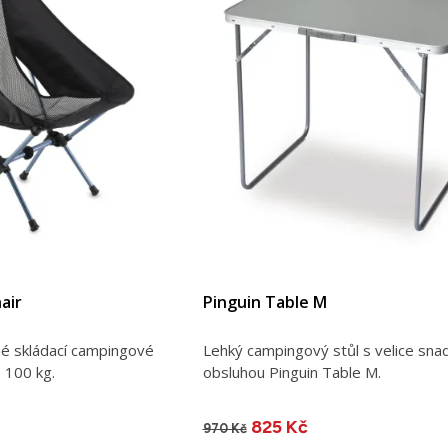
air
Pinguin Table M
né skládací campingové
Lehký campingový stůl s velice sna
 100 kg.
obsluhou Pinguin Table M.
825 Kč
970 Kč