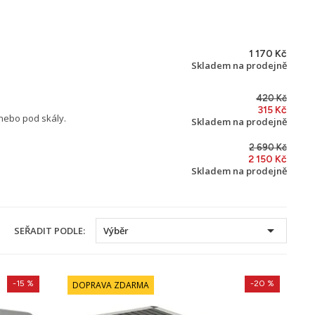
1 170 Kč
Skladem na prodejně
420 Kč
315 Kč
 nebo pod skály.
Skladem na prodejně
2 690 Kč
2 150 Kč
Skladem na prodejně

SEŘADIT PODLE:
Výběr
-15 %
-20 %
DOPRAVA ZDARMA