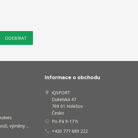
Informace o obchodu
iQSPORT

Dukelská 47
769 01 Holešov
Česko
ookies
Po-Pá 9-17 h
access_time
oží, výměny ...
+420 777 689 222
