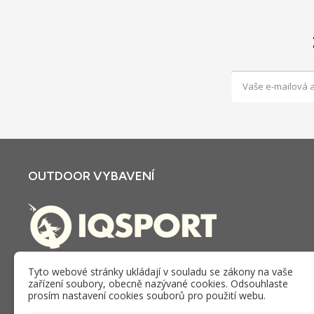
OUTDOOR VYBAVENÍ
E-shop a kamenná prodejna iQSPORT v Holešově. Zboží,
Tyto webové stránky ukládají v souladu se zákony na vaše
zařízení soubory, obecně nazývané cookies. Odsouhlaste
služby a poradenství v oblastí outdooru poskytujeme od
prosím nastavení cookies souborů pro použití webu.
roku 2005.