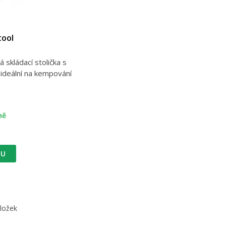
tool
 skládací stolička s
 ideální na kempování
ně
TU
oložek