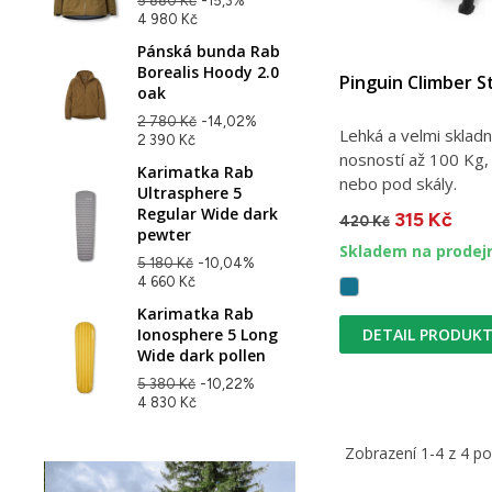
5 880 Kč
-15,3%
4 980 Kč
Pánská bunda Rab
Borealis Hoody 2.0
Pinguin Climber S
oak
2 780 Kč
-14,02%
Lehká a velmi skladná
2 390 Kč
nosností až 100 Kg,
Karimatka Rab
nebo pod skály.
Ultrasphere 5
Regular Wide dark
315 Kč
420 Kč
pewter
Skladem na prodej
5 180 Kč
-10,04%
4 660 Kč
Karimatka Rab
DETAIL PRODUK
Ionosphere 5 Long
Wide dark pollen
5 380 Kč
-10,22%
4 830 Kč
Zobrazení 1-4 z 4 p