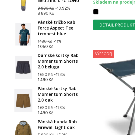
Neutrino 0 °C LONG
Skladem na prodej
9 980 Kč
-10,92%
8 890 Kč
Pánské tričko Rab
DETAIL PRODUK
Force Aspect Tee
tempest blue
1 180 Kč
-11%
1 050 Kč
VÝPRODEJ
Dámské šortky Rab
Momentum Shorts
2.0 beluga
1 680 Kč
-11,3%
1 490 Kč
Pánské šortky Rab
Momentum Shorts
2.0 oak
1 680 Kč
-11,3%
1 490 Kč
Pánská bunda Rab
Firewall Light oak