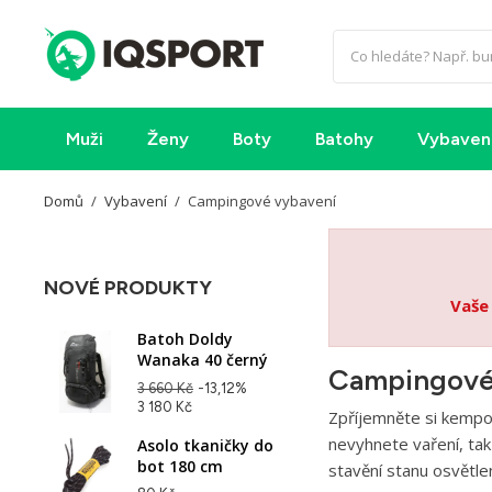
Muži
Ženy
Boty
Batohy
Vybaven
Domů
Vybavení
Campingové vybavení
NOVÉ PRODUKTY
Vaše
Batoh Doldy
Wanaka 40 černý
Campingové
3 660 Kč
-13,12%
3 180 Kč
Zpříjemněte si kempov
nevyhnete vaření, tak
Asolo tkaničky do
bot 180 cm
stavění stanu osvětle