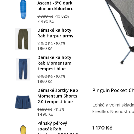
Ascent -6°C dark
bluebird/bluebird
8 380 Kč
-10,62%
7 490 Kč
Dámské kalhoty
Rab Harpur army
2 180 Kč
-10,1%
1 960 Kč
Dámské kalhoty
Rab Momentum
tempest blue
2 180 Kč
-10,1%
1 960 Kč
Pinguin Pocket Ch
Dámské šortky Rab
Momentum Shorts
2.0 tempest blue
Lehké a velmi sklad
1 680 Kč
-11,3%
křesílko. Nosnost do
1 490 Kč
Pánský péřový
1 170 Kč
spacák Rab