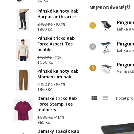
80 Kč
NEJPRODÁVANĚJŠÍ
Pánské kalhoty Rab
Harpur anthracite
Pinguin
2 180 Kč
-10,1%
Lehké a v
1 960 Kč
Pánské tričko Rab
Pinguin
Force Aspect Tee
pebble
Lehká a v
1 180 Kč
-11%
1 050 Kč
Pinguin
Pánské kalhoty Rab
Velmi skl
Momentum oak
2 180 Kč
-10,1%
1 960 Kč


Dámské tričko Rab
Počet pro
Force Stamp Tee
mulberry
1 080 Kč
-11,1%
960 Kč
Dámský spacák Rab