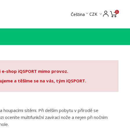
0

CZK
Čeština

 i e-shop iQSPORT mimo provoz.
ujeme a těšíme se na vás, tým iQSPORT.
houpacími sítěmi. Při delším pobytu v přírodě se
 oceníte multifunkční zavírací nože a nejen při nočním
hole.