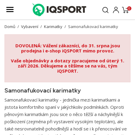
0
Domů
Vybavení
Karimatky
Samonafukovací karimatky
DOVOLENÁ: Vážení zákazníci, do 31. srpna jsou
prodejna i e-shop iQSPORT mimo provoz.
Vaše objednávky a dotazy zpracujeme od úterý 1.
září 2026. Děkujeme a těšíme se na vás, tým
iQSPORT.
Samonafukovací karimatky
Samonafukovací karimatky - jednička mezi karimatkami a
jistota komfortního spaní v jakýchkoliv podmínkách. Oproti
pěnovým karimatkám jsou sice o něco těžší a náchylnější k
poškození (zejména při vystavení vysokým teplotám), ale
také nesrovnatelně pohodlnější a hodí se i k přenocování ve