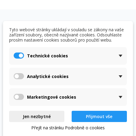
OVĚŘENO NAŠIMI
Tyto webové stránky ukládají v souladu se zákony na vaše
zařízení soubory, obecně nazývané cookies. Odsouhlaste
ZÁKAZNÍKY
prosím nastavení cookies souborů pro použití webu.
Prohlédněte si vybraná hodnocení našich zákazníků.
Technické cookies
Výhody:
Velmi rychlé bezproblémové dodání
Analytické cookies
Šárka H.
30.07.2026
Marketingové cookies
Jen nezbytné
Přijmout vše
Výhody:
Výběr Ceny Komunikace Pečlivé balení Rychlé odeslání
Přejít na stránku Podrobně o cookies