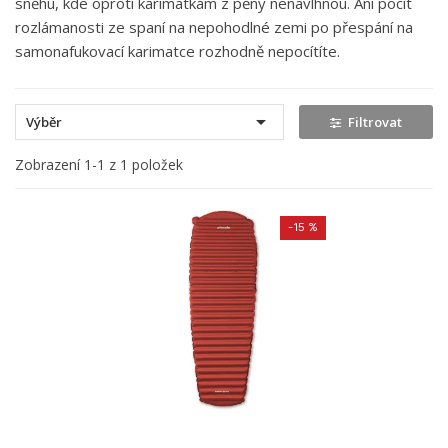
sněhu, kde oproti karimatkám z pěny nenavlhnou. Ani pocit
rozlámanosti ze spaní na nepohodlné zemi po přespání na
samonafukovací karimatce rozhodně nepocítíte.

Výběr
Filtrovat
Zobrazení 1-1 z 1 položek
-15 %