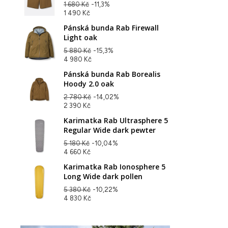
1 680 Kč
-11,3%
1 490 Kč
Pánská bunda Rab Firewall
Light oak
5 880 Kč
-15,3%
4 980 Kč
Pánská bunda Rab Borealis
Hoody 2.0 oak
2 780 Kč
-14,02%
2 390 Kč
Karimatka Rab Ultrasphere 5
Regular Wide dark pewter
5 180 Kč
-10,04%
4 660 Kč
Karimatka Rab Ionosphere 5
Long Wide dark pollen
5 380 Kč
-10,22%
4 830 Kč