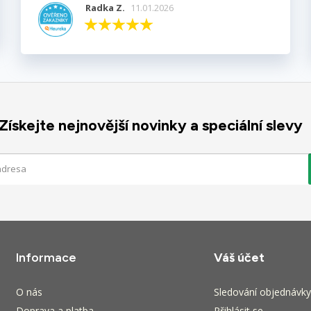
Radka Z.
11.01.2026
Získejte nejnovější novinky a speciální slevy
Informace
Váš účet
O nás
Sledování objednávky
Doprava a platba
Přihlásit se