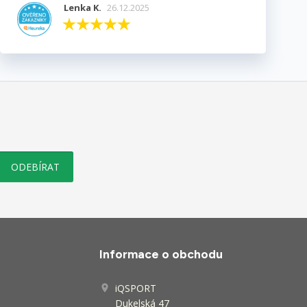
Lenka K.
26.12.2025
Informace o obchodu
iQSPORT

Dukelská 47