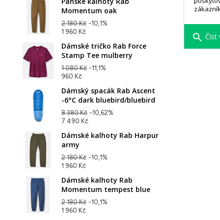
poskytov
Pánské kalhoty Rab
zákazní
Momentum oak
2 180 Kč
-10,1%
1 960 Kč
search
Číst 
Dámské tričko Rab Force
Stamp Tee mulberry
1 080 Kč
-11,1%
960 Kč
Dámský spacák Rab Ascent
-6°C dark bluebird/bluebird
8 380 Kč
-10,62%
7 490 Kč
Dámské kalhoty Rab Harpur
army
2 180 Kč
-10,1%
1 960 Kč
Dámské kalhoty Rab
Momentum tempest blue
2 180 Kč
-10,1%
1 960 Kč