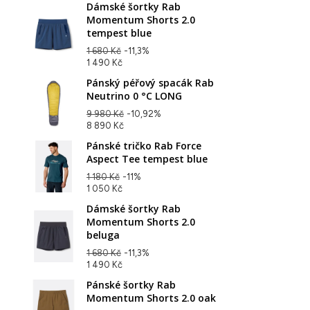
Dámské šortky Rab
Momentum Shorts 2.0
tempest blue
1 680 Kč
-11,3%
1 490 Kč
Pánský péřový spacák Rab
Neutrino 0 °C LONG
9 980 Kč
-10,92%
8 890 Kč
Pánské tričko Rab Force
Aspect Tee tempest blue
1 180 Kč
-11%
1 050 Kč
Dámské šortky Rab
Momentum Shorts 2.0
beluga
1 680 Kč
-11,3%
1 490 Kč
Pánské šortky Rab
Momentum Shorts 2.0 oak