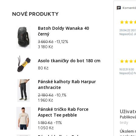
NOVÉ PRODUKTY
Batoh Doldy Wanaka 40
černý
3 660 Kč
-13,12%
3 180 Kč
Asolo tkaničky do bot 180 cm
80 Kč
Pánské kalhoty Rab Harpur
anthracite
2 180 Kč
-10,1%
1 960 Kč
Pánské tričko Rab Force
Uživat
Aspect Tee pebble
Publiková
testy
1 180 Kč
-11%
1 050 Kč
Úkolem n