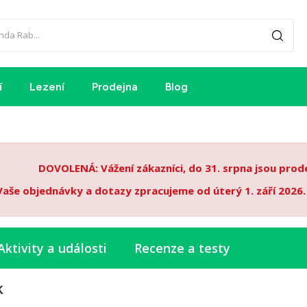
í
Lezení
Prodejna
Blog
DOVOLENÁ: Vážení zákazníci, do 31. srpna jsou pro
Vaše objednávky a dotazy zpracujeme od úterý 1. září 2026
Aktivity a události
Recenze a testy
k