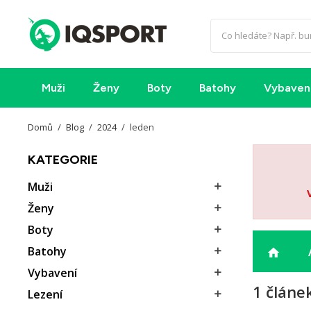
Muži
Ženy
Boty
Batohy
Vybaven
Domů
Blog
2024
leden
KATEGORIE
Muži

Ženy

Boty

Batohy

home
Vybavení

1 článe
Lezení
