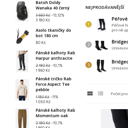
Batoh Doldy
NEJPRODÁVANĚJŠÍ
Wanaka 40 černý
3 660 Kč
-13,12%
Péřové
3 180 Kč
Péřové hř
Asolo tkaničky do
pro ně up
bot 180 cm
Bridge
80 Kč
Unisexov
Pánské kalhoty Rab
Harpur anthracite
Bridge
2 180 Kč
-10,1%
Unisexov
1 960 Kč
Pánské tričko Rab
Force Aspect Tee
pebble


Počet pro
1 180 Kč
-11%
1 050 Kč
Pánské kalhoty Rab
Momentum oak
2 180 Kč
-10,1%
1 960 Kč