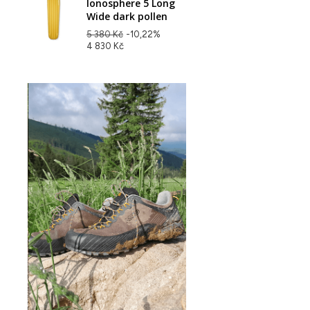
Ionosphere 5 Long
Wide dark pollen
5 380 Kč
-10,22%
4 830 Kč