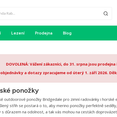
í
Lezení
Prodejna
Blog
DOVOLENÁ: Vážení zákazníci, do 31. srpna jsou prodejna
 objednávky a dotazy zpracujeme od úterý 1. září 2026. Děk
řské ponožky
ké outdoorové ponožky Bridgedale pro zimní radovánky i horské ex
lený střih se postará o to, aby merino ponožky perfektně seděly, 
y s důrazem na odolnost, a tak vás mohou na cestách doprováze