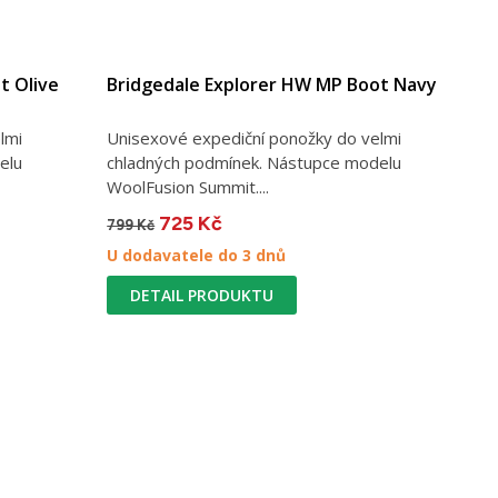
t Olive
Bridgedale Explorer HW MP Boot Navy
lmi
Unisexové expediční ponožky do velmi
elu
chladných podmínek. Nástupce modelu
WoolFusion Summit....
725 Kč
799 Kč
U dodavatele do 3 dnů
DETAIL PRODUKTU