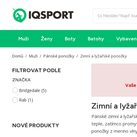
Muži
Ženy
Boty
Batohy
Vybaven
Domů
Muži
Pánské ponožky
Zimní a lyžařské ponožky
FILTROVAT PODLE
ZNAČKA
Vaše
Bridgedale
(5)
Rab
(1)
Zimní a lyža
Pánské zimní a lyžařs
teple, zatímco promyš
NOVÉ PRODUKTY
ponožky z merino vln