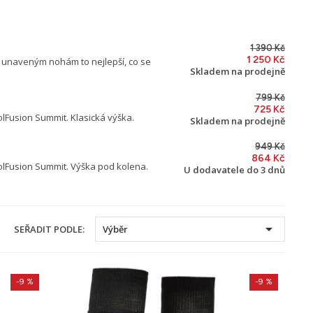
1 390 Kč
1 250 Kč
te unaveným nohám to nejlepší, co se
Skladem na prodejně
799 Kč
725 Kč
Fusion Summit. Klasická výška.
Skladem na prodejně
949 Kč
864 Kč
lFusion Summit. Výška pod kolena.
U dodavatele do 3 dnů

SEŘADIT PODLE:
Výběr
-9 %
-9 %