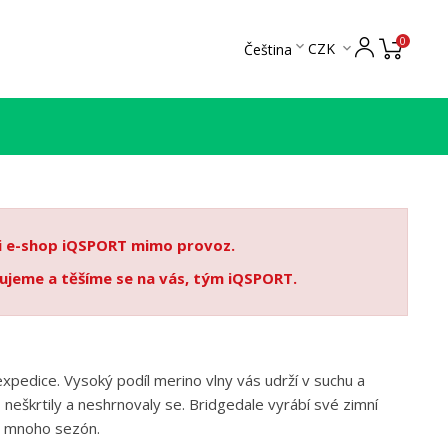
0

CZK
Čeština

 i e-shop iQSPORT mimo provoz.
ujeme a těšíme se na vás, tým iQSPORT.
pedice. Vysoký podíl merino vlny vás udrží v suchu a
neškrtily a neshrnovaly se. Bridgedale vyrábí své zimní
t mnoho sezón.