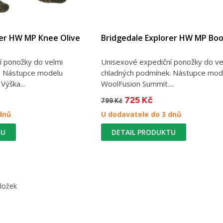
rer HW MP Knee Olive
Bridgedale Explorer HW MP Boo
í ponožky do velmi
Unisexové expediční ponožky do ve
. Nástupce modelu
chladných podmínek. Nástupce mod
Výška...
WoolFusion Summit....
725 Kč
799 Kč
dnů
U dodavatele do 3 dnů
TU
DETAIL PRODUKTU
oložek