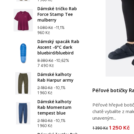
Dámské tričko Rab
Force Stamp Tee
mulberry
1 080 Kč
-11,1%
960 Kč
Dámský spacák Rab
Ascent -6°C dark
bluebird/bluebird
8 380 Kč
-10,62%
7 490 Kč
Dámské kalhoty
Rab Harpur army
2 180 Kč
-10,1%
Péřové botičky R
1 960 Kč
Dámské kalhoty
Péřové hřejivé botič
Rab Momentum
chatě vybalíte z mal
tempest blue
unaveným...
2 180 Kč
-10,1%
1 960 Kč
1 250 Kč
1 390 Kč