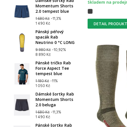
Dámské šortky Rab
Skladem na prodej
Momentum Shorts
2.0 tempest blue
1 680 Kč
-11,3%
DETAIL PRODUK
1 490 Kč
Pánský péřový
spacák Rab
Neutrino 0 °C LONG
9 980 Kč
-10,92%
8 890 Kč
Pánské tričko Rab
Force Aspect Tee
tempest blue
1 180 Kč
-11%
1 050 Kč
Dámské šortky Rab
Momentum Shorts
2.0 beluga
1 680 Kč
-11,3%
1 490 Kč
Pánské šortky Rab