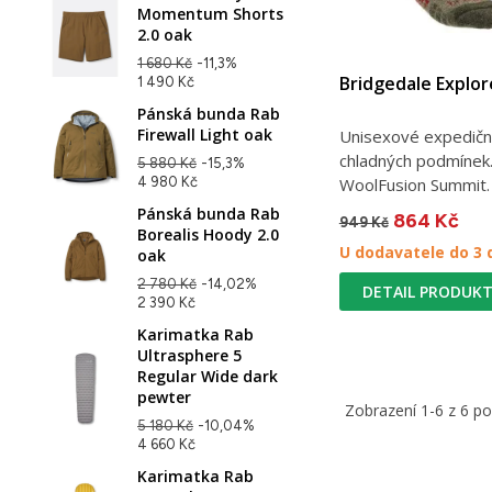
Momentum Shorts
2.0 oak
1 680 Kč
-11,3%
Bridgedale Explo
1 490 Kč
Pánská bunda Rab
Firewall Light oak
Unisexové expedičn
chladných podmínek
5 880 Kč
-15,3%
4 980 Kč
WoolFusion Summit. 
Pánská bunda Rab
864 Kč
949 Kč
Borealis Hoody 2.0
U dodavatele do 3 
oak
2 780 Kč
-14,02%
DETAIL PRODUK
2 390 Kč
Karimatka Rab
Ultrasphere 5
Regular Wide dark
pewter
Zobrazení 1-6 z 6 p
5 180 Kč
-10,04%
4 660 Kč
Karimatka Rab