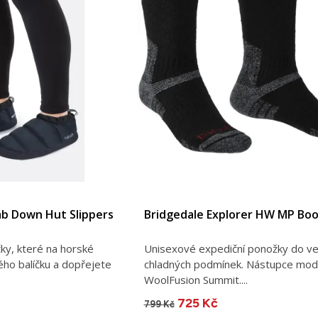
ab Down Hut Slippers
Bridgedale Explorer HW MP Boo
ky, které na horské
Unisexové expediční ponožky do ve
ého balíčku a dopřejete
chladných podmínek. Nástupce mod
WoolFusion Summit....
725 Kč
799 Kč