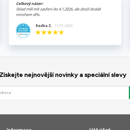
Celkový názor:
Sklad měl mít zavřeni do 4.1.2026, ale zboží dodali
mnohem dřív.
Radka Z.
11.01.2026
Získejte nejnovější novinky a speciální slevy
Informace
Váš účet