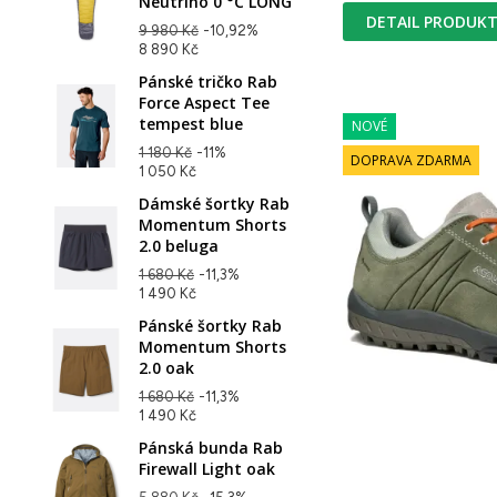
Neutrino 0 °C LONG
DETAIL PRODUK
9 980 Kč
-10,92%
8 890 Kč
Pánské tričko Rab
Force Aspect Tee
tempest blue
NOVÉ
1 180 Kč
-11%
DOPRAVA ZDARMA
1 050 Kč
Dámské šortky Rab
Momentum Shorts
2.0 beluga
1 680 Kč
-11,3%
1 490 Kč
Pánské šortky Rab
Momentum Shorts
2.0 oak
1 680 Kč
-11,3%
1 490 Kč
Pánská bunda Rab
Firewall Light oak