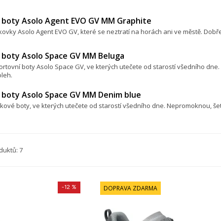
 boty Asolo Agent EVO GV MM Graphite
kovky Asolo Agent EVO GV, které se neztratí na horách ani ve městě. Dob
 boty Asolo Space GV MM Beluga
rtovní boty Asolo Space GV, ve kterých utečete od starostí všedního dne.
leh.
 boty Asolo Space GV MM Denim blue
kové boty, ve kterých utečete od starostí všedního dne. Nepromoknou, šetř
duktů: 7
-12 %
DOPRAVA ZDARMA