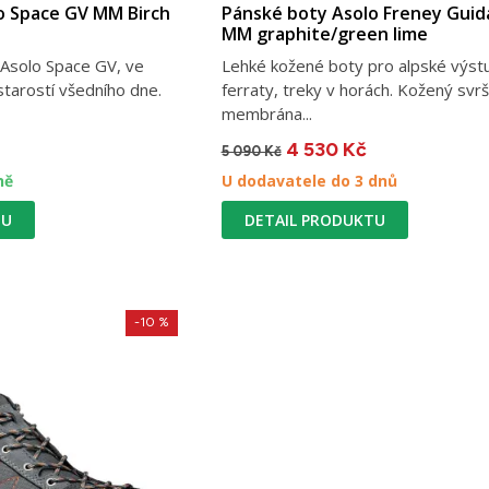
o Space GV MM Birch
Pánské boty Asolo Freney Guid
MM graphite/green lime
Asolo Space GV, ve
Lehké kožené boty pro alpské výstu
starostí všedního dne.
ferraty, treky v horách. Kožený svrš
membrána...
4 530 Kč
5 090 Kč
ně
U dodavatele do 3 dnů
TU
DETAIL PRODUKTU
-10 %