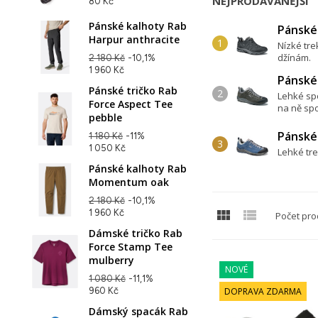
NEJPRODÁVANĚJŠÍ
80 Kč
Pánské kalhoty Rab
Pánské
Harpur anthracite
Nízké tre
džínám.
2 180 Kč
-10,1%
1 960 Kč
Pánské
Pánské tričko Rab
Lehké spo
Force Aspect Tee
na ně spo
pebble
Pánské
1 180 Kč
-11%
1 050 Kč
Lehké tre
Pánské kalhoty Rab
Momentum oak
2 180 Kč
-10,1%


1 960 Kč
Počet pro
Dámské tričko Rab
Force Stamp Tee
mulberry
NOVÉ
1 080 Kč
-11,1%
960 Kč
DOPRAVA ZDARMA
Dámský spacák Rab