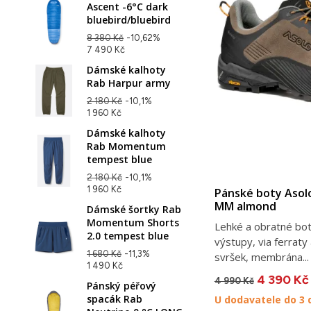
Ascent -6°C dark
bluebird/bluebird
8 380 Kč
-10,62%
7 490 Kč
Dámské kalhoty
Rab Harpur army
2 180 Kč
-10,1%
1 960 Kč
Dámské kalhoty
Rab Momentum
tempest blue
2 180 Kč
-10,1%
1 960 Kč
Pánské boty Asol
MM almond
Dámské šortky Rab
Momentum Shorts
Lehké a obratné bot
2.0 tempest blue
výstupy, via ferraty
1 680 Kč
-11,3%
svršek, membrána...
1 490 Kč
4 390 Kč
4 990 Kč
Pánský péřový
spacák Rab
U dodavatele do 3 