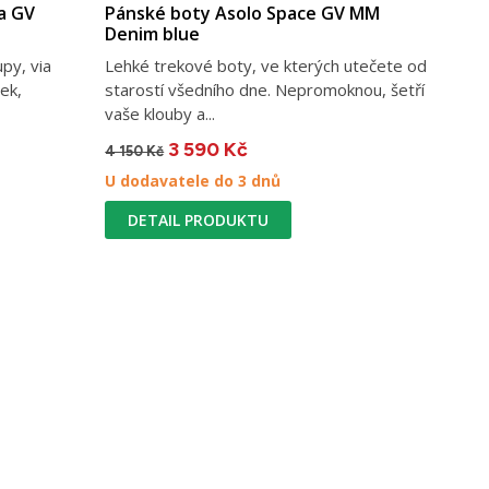
a GV
Pánské boty Asolo Space GV MM
Denim blue
py, via
Lehké trekové boty, ve kterých utečete od
ek,
starostí všedního dne. Nepromoknou, šetří
vaše klouby a...
3 590 Kč
4 150 Kč
U dodavatele do 3 dnů
DETAIL PRODUKTU