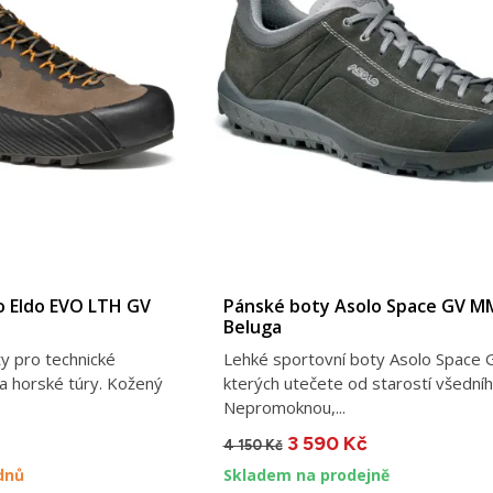
o Eldo EVO LTH GV
Pánské boty Asolo Space GV M
Beluga
y pro technické
Lehké sportovní boty Asolo Space 
 a horské túry. Kožený
kterých utečete od starostí všedníh
Nepromoknou,...
3 590 Kč
4 150 Kč
dnů
Skladem na prodejně