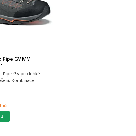
o Pipe GV MM
e
o Pipe GV pro lehké
ošení. Kombinace
dnů
TU