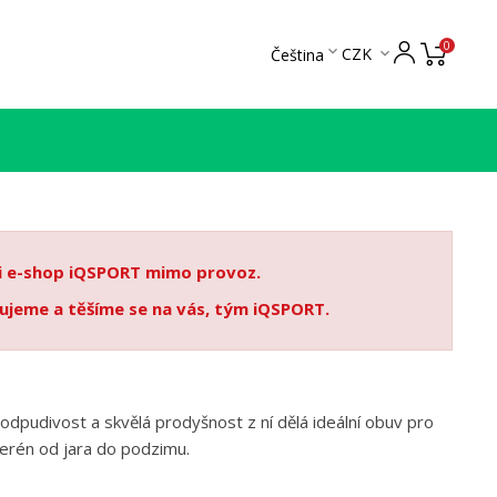
0

CZK
Čeština

 i e-shop iQSPORT mimo provoz.
ujeme a těšíme se na vás, tým iQSPORT.
doodpudivost a skvělá prodyšnost z ní dělá ideální obuv pro
terén od jara do podzimu.