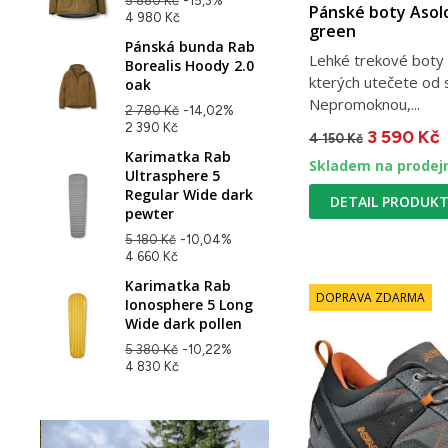
5 880 Kč
-15,3%
Pánské boty Asol
4 980 Kč
green
Pánská bunda Rab
Lehké trekové boty 
Borealis Hoody 2.0
kterých utečete od 
oak
Nepromoknou,...
2 780 Kč
-14,02%
2 390 Kč
3 590 Kč
4 150 Kč
Karimatka Rab
Skladem na prodej
Ultrasphere 5
Regular Wide dark
DETAIL PRODUK
pewter
5 180 Kč
-10,04%
4 660 Kč
Karimatka Rab
DOPRAVA ZDARMA
Ionosphere 5 Long
Wide dark pollen
5 380 Kč
-10,22%
4 830 Kč