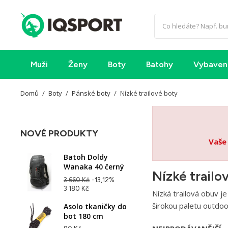
Muži
Ženy
Boty
Batohy
Vybaven
Domů
Boty
Pánské boty
Nízké trailové boty
NOVÉ PRODUKTY
Vaše
Batoh Doldy
Wanaka 40 černý
Nízké trailo
3 660 Kč
-13,12%
3 180 Kč
Nízká trailová obuv je
širokou paletu outdoo
Asolo tkaničky do
bot 180 cm