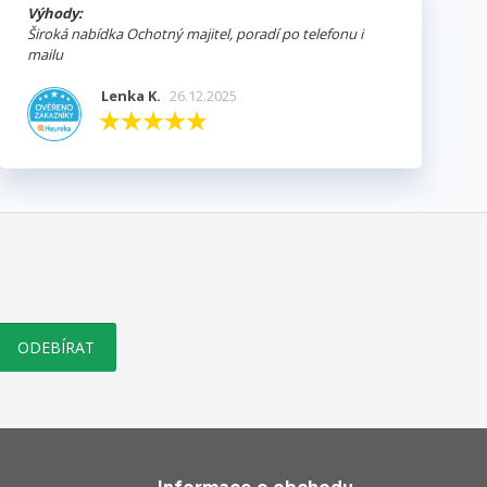
Výhody:
Široká nabídka Ochotný majitel, poradí po telefonu i
mailu
Lenka K.
26.12.2025
Informace o obchodu