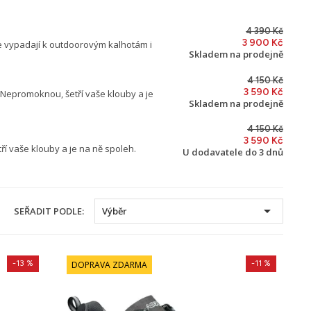
4 390 Kč
3 900 Kč
ře vypadají k outdoorovým kalhotám i
Skladem na prodejně
4 150 Kč
3 590 Kč
 Nepromoknou, šetří vaše klouby a je
Skladem na prodejně
4 150 Kč
3 590 Kč
í vaše klouby a je na ně spoleh.
U dodavatele do 3 dnů

SEŘADIT PODLE:
Výběr
-13 %
-11 %
DOPRAVA ZDARMA