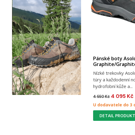
Pánské boty Asol
Graphite/Graphit
Nízké trekovky Asol
túry a každodenní n
hydrofobní kůže a...
4 095 Kč
4 550 Kč
U dodavatele do 3 
DETAIL PRODUK