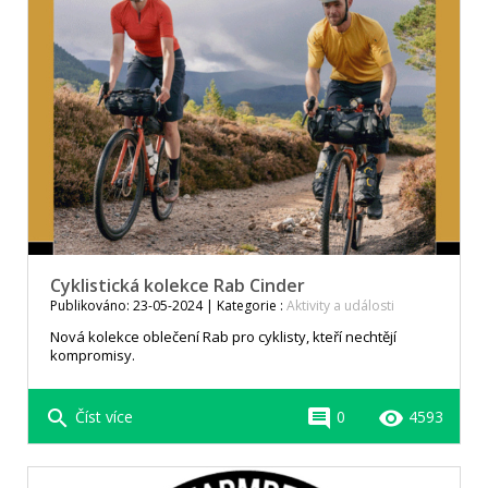
Cyklistická kolekce Rab Cinder
Publikováno: 23-05-2024 | Kategorie :
Aktivity a události
Nová kolekce oblečení Rab pro cyklisty, kteří nechtějí
kompromisy.
search
comment
remove_red_eye
Číst více
0
4593