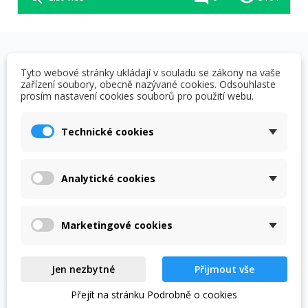
OVĚŘENO NAŠIMI
Tyto webové stránky ukládají v souladu se zákony na vaše
zařízení soubory, obecně nazývané cookies. Odsouhlaste
ZÁKAZNÍKY
prosím nastavení cookies souborů pro použití webu.
Prohlédněte si vybraná hodnocení našich zákazníků.
Technické cookies
Výhody:
Analytické cookies
Velmi rychlé bezproblémové dodání
Šárka H.
30.07.2026
Marketingové cookies
Jen nezbytné
Přijmout vše
Výhody:
Přejít na stránku Podrobně o cookies
Výběr Ceny Komunikace Pečlivé balení Rychlé odeslání