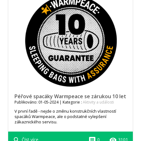
Péřové spacáky Warmpeace se zárukou 10 let
Publikováno: 01-05-2024 | Kategorie :
Aktivity a události
V první řadě - nejde o změnu konstrukčních vlastností
spacáků Warmpeace, ale o podstatné vylepšení
zákaznického servisu.
search
comment
remove_red_eye
Číst více
0
3101