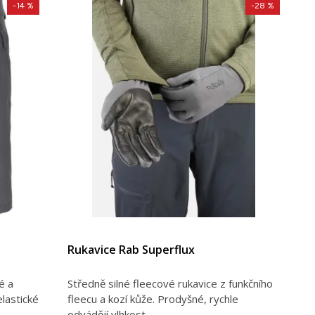
-14 %
-28 %
Rukavice Rab Superflux
é a
Středně silné fleecové rukavice z funkčního
lastické
fleecu a kozí kůže. Prodyšné, rychle
odvádějí vlhkost...