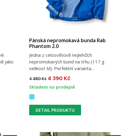
Pánská nepromokavá bunda Rab
Phantom 2.0
vé
Jedna z celosvětově nejlehčích
ně jako
nepromokavých bund na trhu (117 g
velikost M). Perfektní varianta...
4 390 Kč
4 880 Kč
Skladem na prodejně
DETAIL PRODUKTU