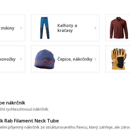
Kalhoty a
 mikiny
kraťasy
ponožky
Čepice, nákrčníky
be nákrčník
ční rychleschnoucí nákrčník.
ík Rab Filament Neck Tube
elmi příjemný nákrčník ze strukturovaného fleecu, který zahřeje, ale záro