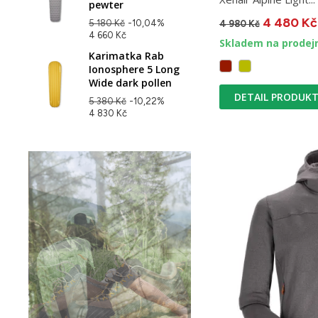
pewter
4 480 Kč
5 180 Kč
-10,04%
4 980 Kč
4 660 Kč
Skladem na prodej
Karimatka Rab
Ionosphere 5 Long
Wide dark pollen
DETAIL PRODUK
5 380 Kč
-10,22%
4 830 Kč