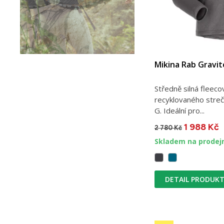
Mikina Rab Gravi
Středně silná fleeco
recyklovaného stre
G. Ideální pro...
1 988 Kč
2 780 Kč
Skladem na prodej
DETAIL PRODUK