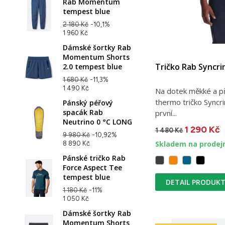
Rab Momentum
tempest blue
2 180 Kč
-10,1%
1 960 Kč
Dámské šortky Rab
Momentum Shorts
Tričko Rab Syncri
2.0 tempest blue
1 680 Kč
-11,3%
1 490 Kč
Na dotek měkké a při
thermo tričko Syncri
Pánský péřový
spacák Rab
první...
Neutrino 0 °C LONG
1 290 Kč
1 480 Kč
9 980 Kč
-10,92%
Skladem na prodej
8 890 Kč
Pánské tričko Rab
Force Aspect Tee
tempest blue
DETAIL PRODUK
1 180 Kč
-11%
1 050 Kč
Dámské šortky Rab
Momentum Shorts