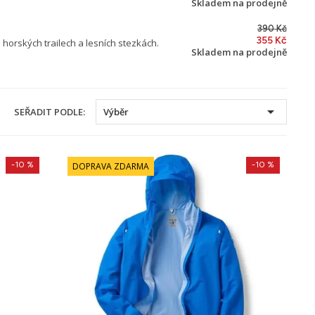
Skladem na prodejně
390 Kč
355 Kč
horských trailech a lesních stezkách.
Skladem na prodejně

SEŘADIT PODLE:
Výběr
-10 %
-10 %
DOPRAVA ZDARMA