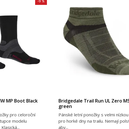
-9 %
MW MP Boot Black
Bridgedale Trail Run UL Zero M
green
žky pro celoroční
Pánské letní ponožky s velmi nízkou
stupce modelu
pro horké dny na trailu. Nemají pols
Klasická...
aby...