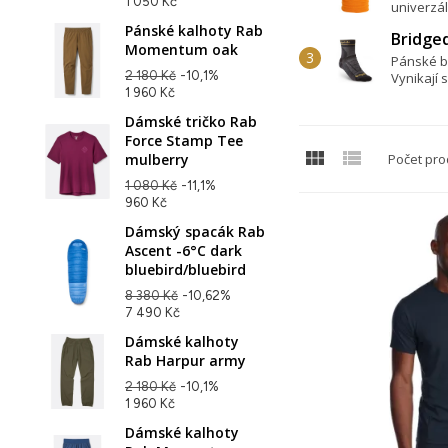
1 050 Kč
univerzál
Pánské kalhoty Rab
Bridged
Momentum oak
Pánské bě
2 180 Kč
-10,1%
Vynikají s
1 960 Kč
Dámské tričko Rab
Force Stamp Tee


mulberry
Počet pro
1 080 Kč
-11,1%
960 Kč
Dámský spacák Rab
Ascent -6°C dark
bluebird/bluebird
8 380 Kč
-10,62%
7 490 Kč
Dámské kalhoty
Rab Harpur army
2 180 Kč
-10,1%
1 960 Kč
Dámské kalhoty