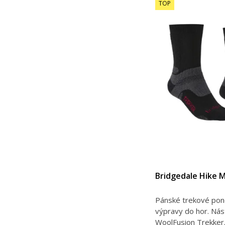
TOP
Bridgedale Hike 
Pánské trekové pono
výpravy do hor. Ná
WoolFusion Trekker. 