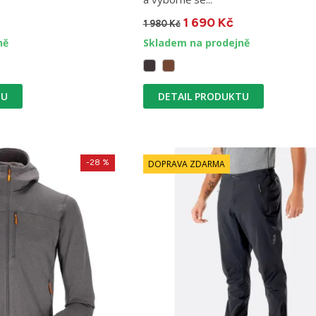
1 690 Kč
1 980 Kč
ně
Skladem na prodejně
TU
DETAIL PRODUKTU
-28 %
DOPRAVA ZDARMA