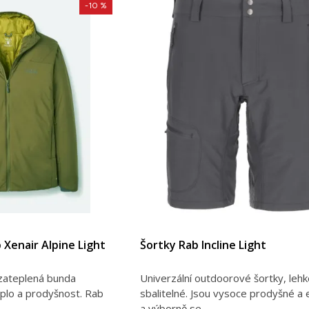
-10 %
Xenair Alpine Light
Šortky Rab Incline Light
 zateplená bunda
Univerzální outdoorové šortky, lehk
plo a prodyšnost. Rab
sbalitelné. Jsou vysoce prodyšné a e
a výborně se...