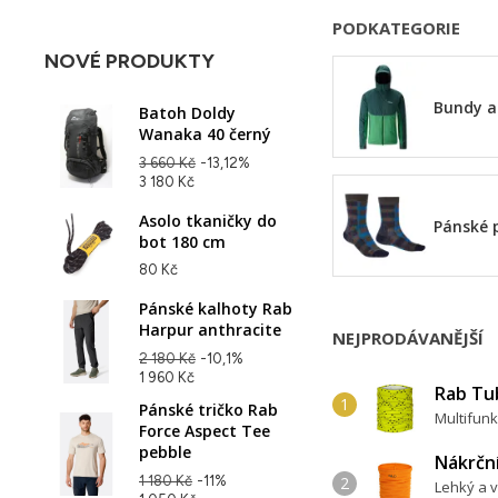
PODKATEGORIE
NOVÉ PRODUKTY
Bundy a
Batoh Doldy
Wanaka 40 černý
3 660 Kč
-13,12%
3 180 Kč
Asolo tkaničky do
Pánské 
bot 180 cm
80 Kč
Pánské kalhoty Rab
Harpur anthracite
NEJPRODÁVANĚJŠÍ
2 180 Kč
-10,1%
1 960 Kč
Rab Tu
Pánské tričko Rab
Multifunk
Force Aspect Tee
pebble
Nákrčn
1 180 Kč
-11%
Lehký a v