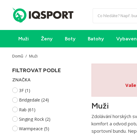
Muži
Ženy
Boty
Batohy
Vybaven
Domů
Muži
FILTROVAT PODLE
ZNAČKA
Vaše
3F
(1)
Bridgedale
(24)
Muži
Rab
(61)
Zdolávání horských sv
Singing Rock
(2)
komfort a odvod potu.
Warmpeace
(5)
sportovní bundu. Nep