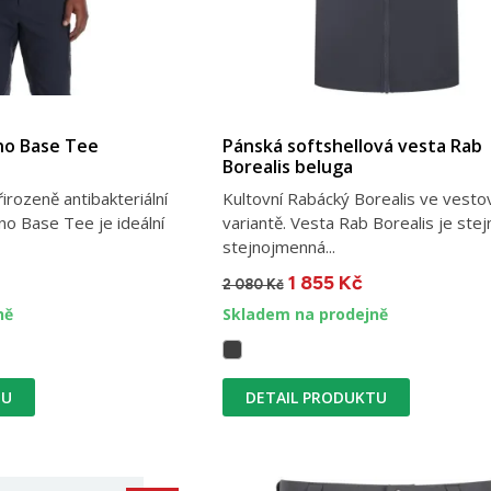
no Base Tee
Pánská softshellová vesta Rab
Borealis beluga
rozeně antibakteriální
Kultovní Rabácký Borealis ve vesto
no Base Tee je ideální
variantě. Vesta Rab Borealis je stej
stejnojmenná...
1 855 Kč
2 080 Kč
ně
Skladem na prodejně
TU
DETAIL PRODUKTU