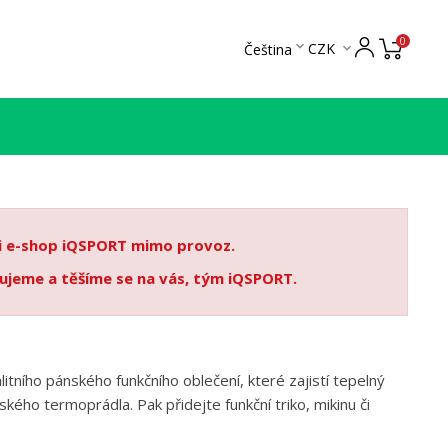
0

CZK
Čeština

 i e-shop iQSPORT mimo provoz.
ujeme a těšíme se na vás, tým iQSPORT.
tního pánského funkčního oblečení, které zajistí tepelný
kého termoprádla. Pak přidejte funkční triko, mikinu či