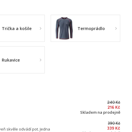
Trička a košile
Termoprádlo
Rukavice
240 Kč
216 Kč
Skladem na prodejně
390 Kč
339 Kč
veň skvěle odvádí pot. Jedna