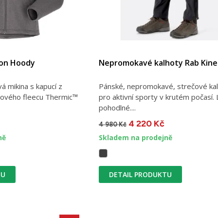
ton Hoody
Nepromokavé kalhoty Rab Kinet
vá mikina s kapucí z
Pánské, nepromokavé, strečové ka
čového fleecu Thermic™
pro aktivní sporty v krutém počasí. 
pohodlné....
4 220 Kč
4 980 Kč
ně
Skladem na prodejně
TU
DETAIL PRODUKTU