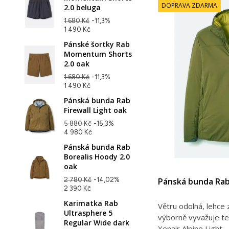
DOPRAVA ZDARMA
2.0 beluga
1 680 Kč
-11,3%
1 490 Kč
Pánské šortky Rab
Momentum Shorts
2.0 oak
1 680 Kč
-11,3%
1 490 Kč
Pánská bunda Rab
Firewall Light oak
5 880 Kč
-15,3%
4 980 Kč
Pánská bunda Rab
Borealis Hoody 2.0
oak
Pánská bunda Rab 
2 780 Kč
-14,02%
2 390 Kč
Karimatka Rab
Větru odolná, lehce
Ultrasphere 5
výborně vyvažuje te
Regular Wide dark
Xenair Alpine Light...