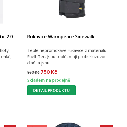
ic 2.0
Rukavice Warmpeace Sidewalk
lhoty
Teplé nepromokavé rukavice z materiálu
Lehké,
Shell-Tec. Jsou teplé, mají protiskluzovou
dlaň, a jsou...
750 Kč
950 Kč
Skladem na prodejně
DETAIL PRODUKTU