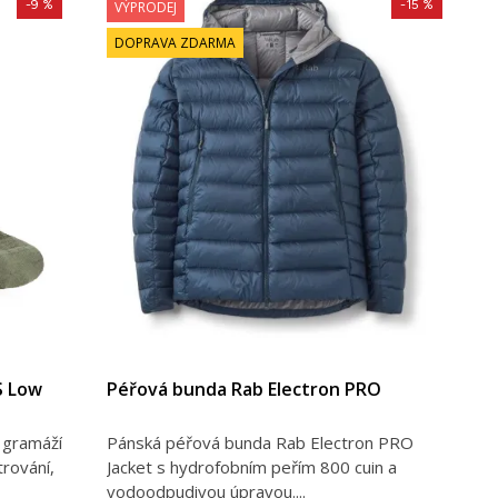
-9 %
-15 %
VÝPRODEJ
DOPRAVA ZDARMA
S Low
Péřová bunda Rab Electron PRO
 gramáží
Pánská péřová bunda Rab Electron PRO
trování,
Jacket s hydrofobním peřím 800 cuin a
vodoodpudivou úpravou....