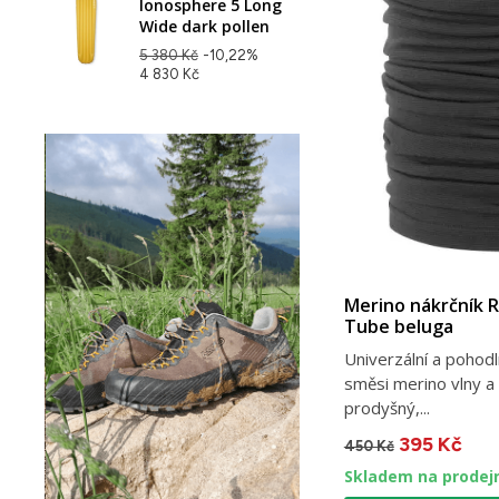
Ionosphere 5 Long
Wide dark pollen
5 380 Kč
-10,22%
4 830 Kč
Merino nákrčník 
Tube beluga
Univerzální a pohodl
směsi merino vlny a 
prodyšný,...
395 Kč
450 Kč
Skladem na prodej