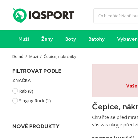
Muži
Ženy
Boty
Batohy
Vybaven
Domů
Muži
Čepice, nákrčníky
FILTROVAT PODLE
ZNAČKA
Vaše
Rab
(8)
Singing Rock
(1)
Čepice, nák
Chraňte se před mrazi
vás zas ukryje před z
NOVÉ PRODUKTY