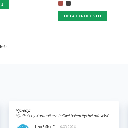
TU
DETAIL PRODUKTU
oložek
Výhody:
Výběr Ceny Komunikace Pečlivé balení Rychlé odeslání
Jindřiška F.
10.03.2026