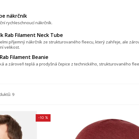
be nákrčník
ční rychleschnoucí nákrčník.
ík Rab Filament Neck Tube
elmi příjemný nákrčník ze strukturovaného fleecu, který zahřeje, ale záro
ní velikost.
 Rab Filament Beanie
ká a zároveň teplá a prodyšná čepice z technického, strukturovaného fle
duktů: 9
-10 %