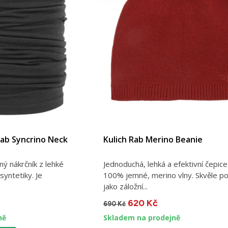
Rab Syncrino Neck
Kulich Rab Merino Beanie
ný nákrčník z lehké
Jednoduchá, lehká a efektivní čepice
syntetiky. Je
100% jemné, merino vlny. Skvěle po
jako záložní...
620 Kč
690 Kč
ně
Skladem na prodejně