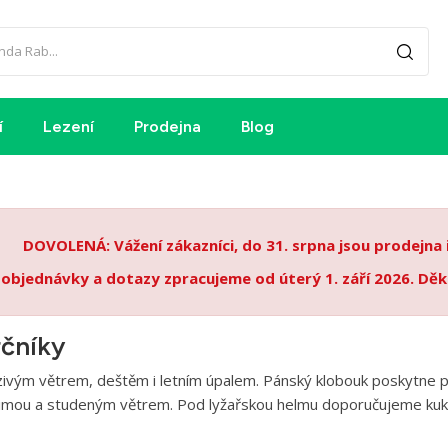
í
Lezení
Prodejna
Blog
DOVOLENÁ: Vážení zákazníci, do 31. srpna jsou prodejna
 objednávky a dotazy zpracujeme od úterý 1. září 2026. Děk
rčníky
vým větrem, deštěm i letním úpalem. Pánský klobouk poskytne potř
imou a studeným větrem. Pod lyžařskou helmu doporučujeme kukly,