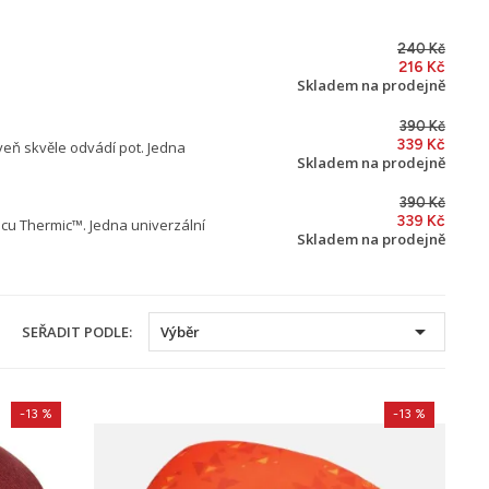
240 Kč
216 Kč
Skladem na prodejně
390 Kč
339 Kč
veň skvěle odvádí pot. Jedna
Skladem na prodejně
390 Kč
339 Kč
ecu Thermic™. Jedna univerzální
Skladem na prodejně

SEŘADIT PODLE:
Výběr
-13 %
-13 %