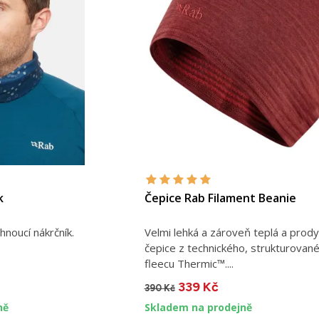
k
Čepice Rab Filament Beanie
hnoucí nákrčník.
Velmi lehká a zároveň teplá a prod
čepice z technického, strukturovan
fleecu Thermic™....
339 Kč
390 Kč
ně
Skladem na prodejně