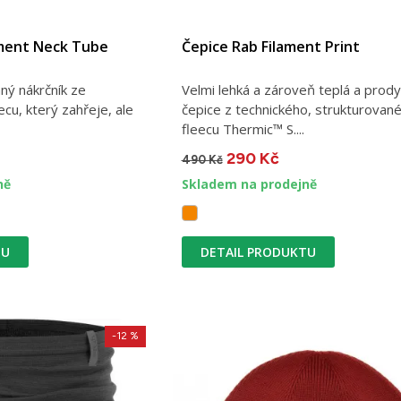
ament Neck Tube
Čepice Rab Filament Print
ný nákrčník ze
Velmi lehká a zároveň teplá a prod
cu, který zahřeje, ale
čepice z technického, strukturovan
fleecu Thermic™ S....
290 Kč
490 Kč
ně
Skladem na prodejně
TU
DETAIL PRODUKTU
-12 %