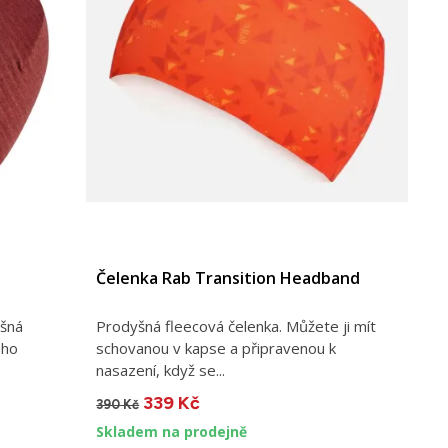
Čelenka Rab Transition Headband
yšná
Prodyšná fleecová čelenka. Můžete ji mít
ého
schovanou v kapse a připravenou k
nasazení, když se...
339 Kč
390 Kč
Skladem na prodejně