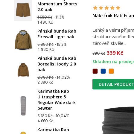
Momentum Shorts
2.0 oak
Nákrčník Rab Fil
1 680 Kč
-11,3%
1 490 Kč
Lehký a velmi příjem
Pánská bunda Rab
strukturovaného flee
Firewall Light oak
zároveň skvěle...
5 880 Kč
-15,3%
4 980 Kč
339 Kč
390 Kč
Pánská bunda Rab
Skladem na prodej
Borealis Hoody 2.0
oak
2 780 Kč
-14,02%
2 390 Kč
DETAIL PRODUK
Karimatka Rab
Ultrasphere 5
Regular Wide dark
pewter
5 180 Kč
-10,04%
4 660 Kč
Karimatka Rab