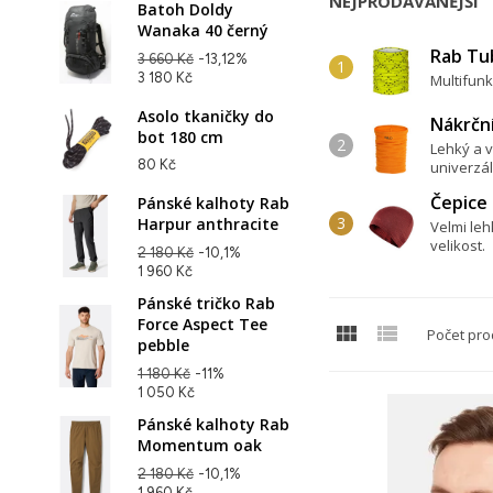
NEJPRODÁVANĚJŠÍ
Batoh Doldy
Wanaka 40 černý
Rab Tu
3 660 Kč
-13,12%
3 180 Kč
Multifunk
Asolo tkaničky do
Nákrčn
bot 180 cm
Lehký a v
80 Kč
univerzál
Čepice
Pánské kalhoty Rab
Harpur anthracite
Velmi leh
velikost.
2 180 Kč
-10,1%
1 960 Kč
Pánské tričko Rab
Force Aspect Tee


Počet pro
pebble
1 180 Kč
-11%
1 050 Kč
Pánské kalhoty Rab
Momentum oak
2 180 Kč
-10,1%
1 960 Kč