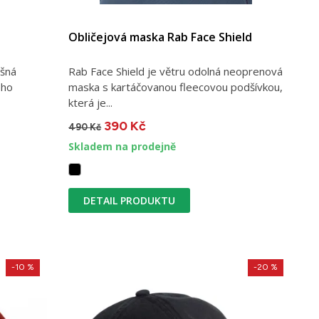
Obličejová maska Rab Face Shield
yšná
Rab Face Shield je větru odolná neoprenová
ého
maska s kartáčovanou fleecovou podšívkou,
která je...
390 Kč
490 Kč
Skladem na prodejně
DETAIL PRODUKTU
-10 %
-20 %