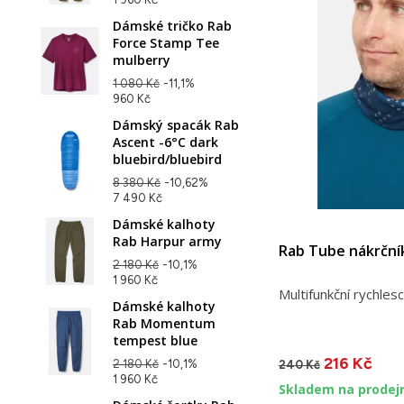
Dámské tričko Rab
Force Stamp Tee
mulberry
1 080 Kč
-11,1%
960 Kč
Dámský spacák Rab
Ascent -6°C dark
bluebird/bluebird
8 380 Kč
-10,62%
7 490 Kč
Dámské kalhoty
Rab Harpur army
Rab Tube nákrční
2 180 Kč
-10,1%
1 960 Kč
Multifunkční rychlesc
Dámské kalhoty
Rab Momentum
tempest blue
216 Kč
2 180 Kč
-10,1%
240 Kč
1 960 Kč
Skladem na prodej