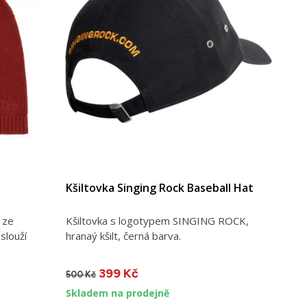
Kšiltovka Singing Rock Baseball Hat
 ze
Kšiltovka s logotypem SINGING ROCK,
slouží
hranaý kšilt, černá barva.
399 Kč
500 Kč
Skladem na prodejně