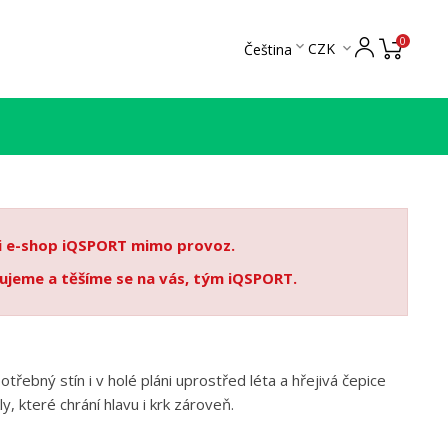
0

CZK
Čeština

 i e-shop iQSPORT mimo provoz.
ujeme a těšíme se na vás, tým iQSPORT.
ebný stín i v holé pláni uprostřed léta a hřejivá čepice
 které chrání hlavu i krk zároveň.