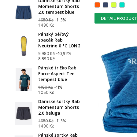
Dámské šortky Rab
Momentum Shorts
2.0 tempest blue
DETAIL PRODUK
1 680 Kč
-11,3%
1 490 Kč
Pánský péřový
spacák Rab
Neutrino 0 °C LONG
9 980 Kč
-10,92%
8 890 Kč
Pánské tričko Rab
Force Aspect Tee
tempest blue
1 180 Kč
-11%
1 050 Kč
Dámské šortky Rab
Momentum Shorts
2.0 beluga
1 680 Kč
-11,3%
1 490 Kč
Pánské šortky Rab