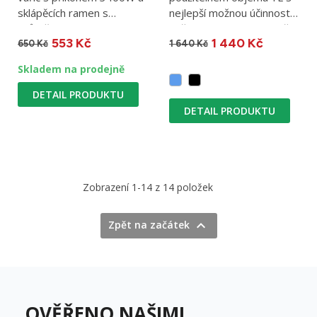
sklápěcích ramen s
nejlepší možnou účinností
průměrem 4-17cm. Je
ohřevu. Na plynou kartuši.
553 Kč
1 440 Kč
vhodný...
650 Kč
1 640 Kč
Skladem na prodejně
DETAIL PRODUKTU
DETAIL PRODUKTU
Zobrazení 1-14 z 14 položek

Zpět na začátek
OVĚŘENO NAŠIMI