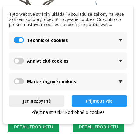
Tyto webové stránky ukládají v souladu se zákony na vaše
zařízení soubory, obecně nazývané cookies. Odsouhlaste
prosím nastavení cookies souborů pro použití webu.
Technické cookies
Analytické cookies
Vařič Pinguin Atom
Pinguin Trek
Titan
Minimalistický plynový
Kompaktní plynový vařič
Marketingové cookies
vařič Pinguin Atom. Váží 45
Pinguin Trek.
gramů a vejde se doslova
do kapsy.
Jen nezbytné
Přijmout vše
940 Kč
590 Kč
1 050 Kč
651 Kč
Přejít na stránku Podrobně o cookies
Skladem na prodejně
Skladem na prodejně
DETAIL PRODUKTU
DETAIL PRODUKTU