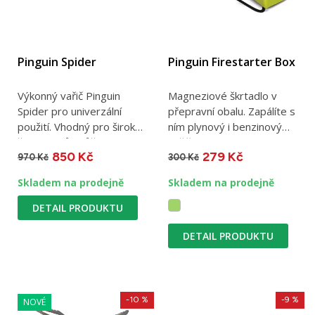
Pinguin Spider
Pinguin Firestarter Box
Výkonný vařič Pinguin
Magneziové škrtadlo v
Spider pro univerzální
přepravní obalu. Zapálíte s
použití. Vhodný pro širokou
ním plynový i benzinový
škálu hrnců. Můžete...
vařič.
850 Kč
279 Kč
970 Kč
300 Kč
Skladem na prodejně
Skladem na prodejně
DETAIL PRODUKTU
DETAIL PRODUKTU
-10 %
-9 %
NOVÉ