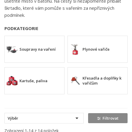
ušetříte místo v batohu. Na cesty si nezapomeňte přibalit
škrtadlo, které vám pomůže s vařením za nepříznivých
podmínek.
PODKATEGORIE
Soupravy na vaření
Plynové vařiče
Křesadla a doplňky k
Kartuše, paliva
vařičům

Výběr
Filtrovat
Zobrazení 1-14 z 14 položek