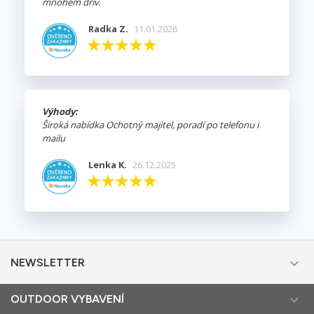
mnohem dřív.
Radka Z.
11.01.2026
Výhody:
Široká nabídka Ochotný majitel, poradí po telefonu i
mailu
Lenka K.
26.12.2025

NEWSLETTER

OUTDOOR VYBAVENÍ