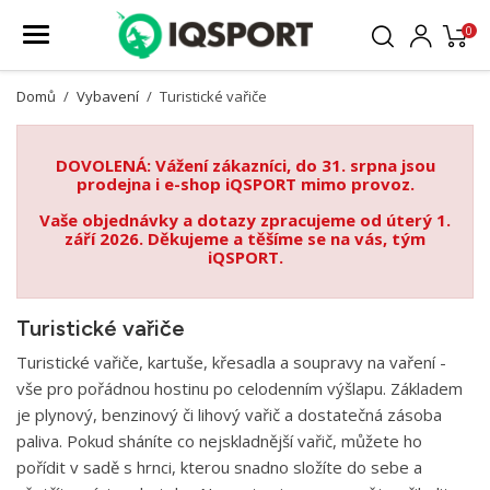
0
Domů
Vybavení
Turistické vařiče
DOVOLENÁ: Vážení zákazníci, do 31. srpna jsou
prodejna i e-shop iQSPORT mimo provoz.
Vaše objednávky a dotazy zpracujeme od úterý 1.
září 2026. Děkujeme a těšíme se na vás, tým
iQSPORT.
Turistické vařiče
Turistické vařiče, kartuše, křesadla a soupravy na vaření -
vše pro pořádnou hostinu po celodenním výšlapu. Základem
je plynový, benzinový či lihový vařič a dostatečná zásoba
paliva. Pokud sháníte co nejskladnější vařič, můžete ho
pořídit v sadě s hrnci, kterou snadno složíte do sebe a