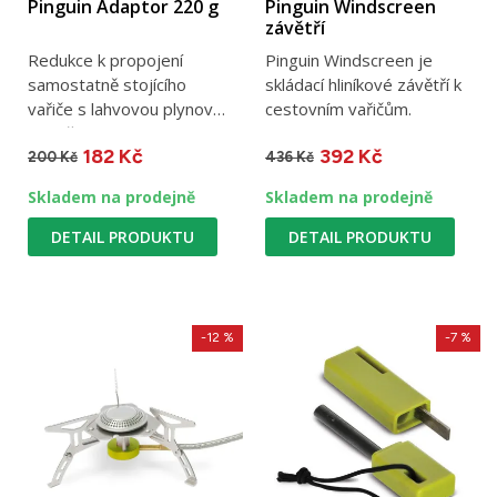
Pinguin Adaptor 220 g
Pinguin Windscreen
závětří
Redukce k propojení
Pinguin Windscreen je
samostatně stojícího
skládací hliníkové závětří k
vařiče s lahvovou plynovou
cestovním vařičům.
kartuší.
182 Kč
392 Kč
200 Kč
436 Kč
Skladem na prodejně
Skladem na prodejně
DETAIL PRODUKTU
DETAIL PRODUKTU
-12 %
-7 %