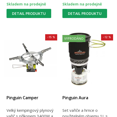
Skladem na prodejně
Skladem na prodejně
DETAIL PRODUKTU
DETAIL PRODUKTU
-15 %
-12 %
VYPRODÁNO
Pinguin Camper
Pinguin Aura
Velký kempingový plynový
Set vařiče a hrnce o
vařič s příkonem 3400W a
použitelném objemu 1L s