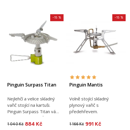
-15 %
-15 %
Pinguin Surpass Titan
Pinguin Mantis
Nejlehčí a velice skladný
Volně stojící skladný
vařič stojící na kartuši.
plynový vařič s
Pinguin Surpass Titan váží
předehřevem.
pouhých 48 gramů.
884 Kč
991 Kč
1 040 Kč
1 166 Kč