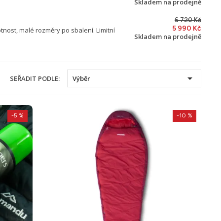
Skladem na prodejně
6 720 Kč
5 990 Kč
ost, malé rozměry po sbalení. Limitní
Skladem na prodejně

SEŘADIT PODLE:
Výběr
-5 %
-10 %