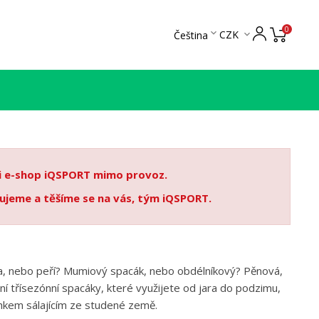
0

CZK
Čeština

 i e-shop iQSPORT mimo provoz.
ujeme a těšíme se na vás, tým iQSPORT.
tika, nebo peří? Mumiový spacák, nebo obdélníkový? Pěnová,
ní třísezónní spacáky, které využijete od jara do podzimu,
hkem sálajícím ze studené země.