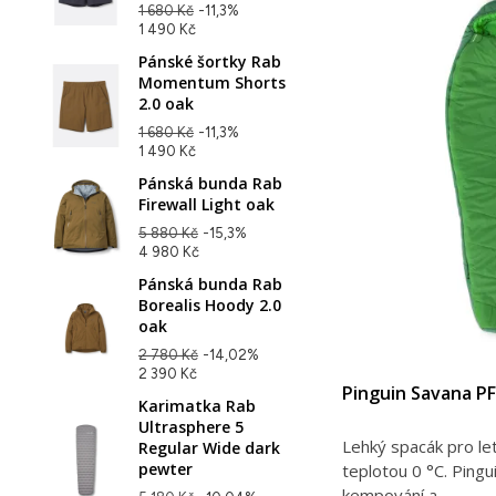
1 680 Kč
-11,3%
1 490 Kč
Pánské šortky Rab
Momentum Shorts
2.0 oak
1 680 Kč
-11,3%
1 490 Kč
Pánská bunda Rab
Firewall Light oak
5 880 Kč
-15,3%
4 980 Kč
Pánská bunda Rab
Borealis Hoody 2.0
oak
2 780 Kč
-14,02%
2 390 Kč
Pinguin Savana P
Karimatka Rab
Ultrasphere 5
Lehký spacák pro letn
Regular Wide dark
pewter
teplotou 0 °C. Pingu
kempování a...