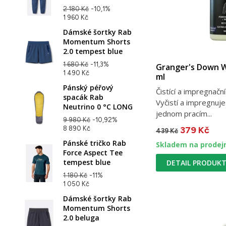
2 180 Kč
-10,1%
1 960 Kč
Dámské šortky Rab
Momentum Shorts
2.0 tempest blue
1 680 Kč
-11,3%
Granger's Down W
1 490 Kč
ml
Pánský péřový
Čistící a impregnačn
spacák Rab
Vyčistí a impregnuje
Neutrino 0 °C LONG
jednom pracím...
9 980 Kč
-10,92%
8 890 Kč
379 Kč
439 Kč
Pánské tričko Rab
Skladem na prodej
Force Aspect Tee
tempest blue
DETAIL PRODUK
1 180 Kč
-11%
1 050 Kč
Dámské šortky Rab
Momentum Shorts
2.0 beluga