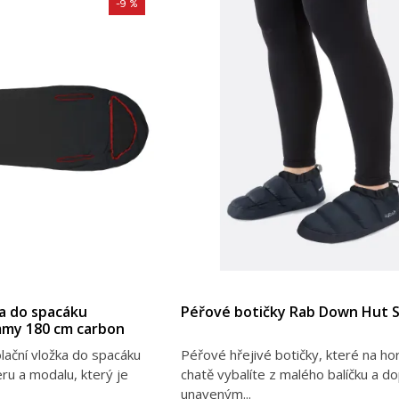
-9 %
a do spacáku
Péřové botičky Rab Down Hut S
my 180 cm carbon
lační vložka do spacáku
Péřové hřejivé botičky, které na ho
ru a modalu, který je
chatě vybalíte z malého balíčku a d
unaveným...