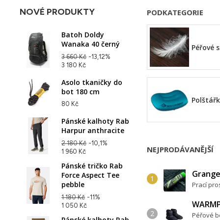
NOVÉ PRODUKTY
PODKATEGORIE
Batoh Doldy
Wanaka 40 černý
Péřové 
3 660 Kč
-13,12%
3 180 Kč
Asolo tkaničky do
bot 180 cm
Polštář
80 Kč
Pánské kalhoty Rab
Harpur anthracite
2 180 Kč
-10,1%
NEJPRODÁVANĚJŠÍ
1 960 Kč
Pánské tričko Rab
Grange
Force Aspect Tee
pebble
Prací pro
1 180 Kč
-11%
WARMP
1 050 Kč
Péřové bo
Pánské kalhoty Rab