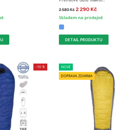
2 290 Kč
2 580 Kč
ně
Skladem na prodejně
TU
DETAIL PRODUKTU
NOVÉ
-10 %
DOPRAVA ZDARMA