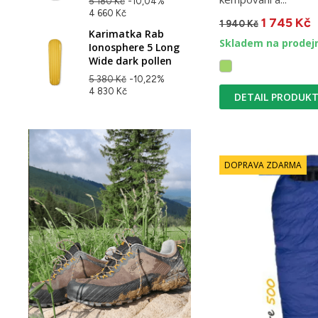
5 180 Kč
-10,04%
4 660 Kč
1 745 Kč
1 940 Kč
Karimatka Rab
Skladem na prodej
Ionosphere 5 Long
Wide dark pollen
5 380 Kč
-10,22%
4 830 Kč
DETAIL PRODUK
DOPRAVA ZDARMA