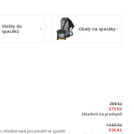
Vložky do
Obaly na spacáky
spacáků
289 Kč
275 Kč
Skladem na prodejně
1 040 Kč
935 Kč
i, vhodné také pro použití ve spacím