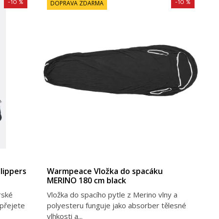
-10 %
-10 %
DOPRAVA ZDARMA
lippers
Warmpeace Vložka do spacáku
MERINO 180 cm black
rské
Vložka do spacího pytle​ z Merino vlny a
opřejete
polyesteru funguje jako absorber tělesné
vlhkosti a...