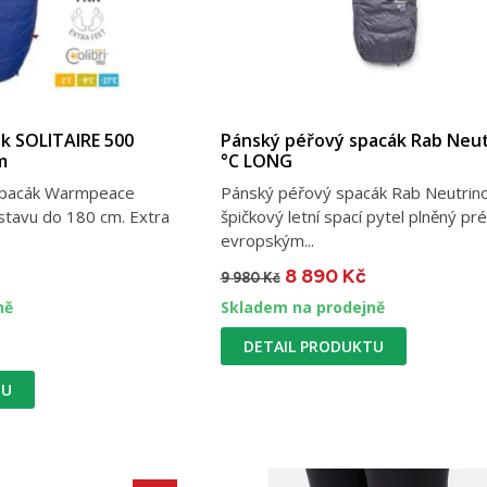
k SOLITAIRE 500
Pánský péřový spacák Rab Neut
m
°C LONG
 spacák Warmpeace
Pánský péřový spacák Rab Neutrino
ostavu do 180 cm. Extra
špičkový letní spací pytel plněný p
evropským...
8 890 Kč
9 980 Kč
ně
Skladem na prodejně
DETAIL PRODUKTU
TU