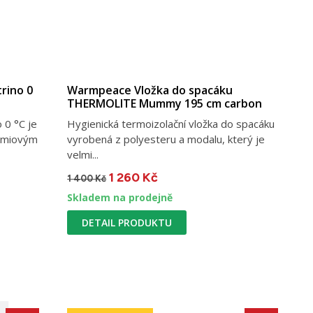
rino 0
Warmpeace Vložka do spacáku
THERMOLITE Mummy 195 cm carbon
 0 °C je
Hygienická termoizolační vložka do spacáku
rémiovým
vyrobená z polyesteru a modalu, který je
velmi...
1 260 Kč
1 400 Kč
Skladem na prodejně
DETAIL PRODUKTU