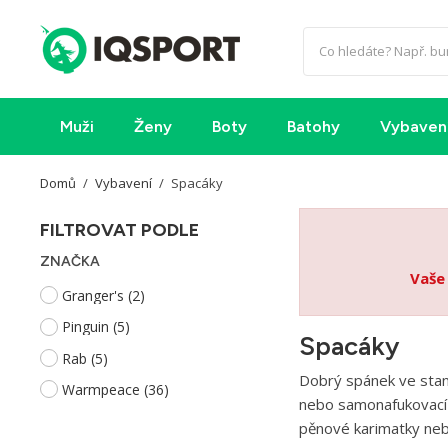
Muži
Ženy
Boty
Batohy
Vybaven
Domů
Vybavení
Spacáky
FILTROVAT PODLE
ZNAČKA
Vaše
Granger's
(2)
Pinguin
(5)
Spacáky
Rab
(5)
Dobrý spánek ve stanu
Warmpeace
(36)
nebo samonafukovací k
pěnové karimatky neb