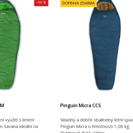
-10 %
DOPRAVA ZDARMA
FM
Pinguin Micra CCS
í využití s limitní
Skladný a dobře sbalitelný letní spa
in Savana ideální na
Pinguin Micra o hmotnosti 1,08 kg.
Prémiové duté vlákno...