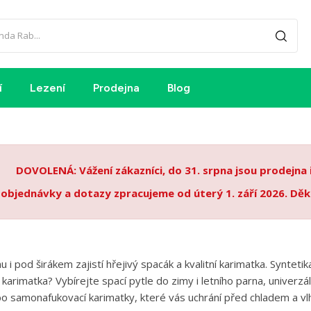
í
Lezení
Prodejna
Blog
DOVOLENÁ: Vážení zákazníci, do 31. srpna jsou prodejna
 objednávky a dotazy zpracujeme od úterý 1. září 2026. Děk
 i pod širákem zajistí hřejivý spacák a kvalitní karimatka. Synte
arimatka? Vybírejte spací pytle do zimy i letního parna, univerzál
o samonafukovací karimatky, které vás uchrání před chladem a vl