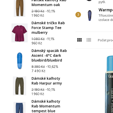
pytli.
Momentum oak
Warmpe
2 180 Kč
-10,1%
Třísezónn
1 960 Kč
izolace do
Dámské tričko Rab
Force Stamp Tee
mulberry


1 080 Kč
-11,1%
Počet pro
960 Kč
Dámský spacák Rab
Ascent -6°C dark
bluebird/bluebird
8 380 Kč
-10,62%
7 490 Kč
Dámské kalhoty
Rab Harpur army
2 180 Kč
-10,1%
1 960 Kč
Dámské kalhoty
Rab Momentum
tempest blue