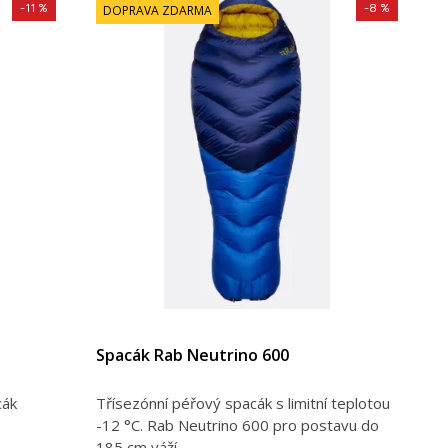
-11 %
-8 %
DOPRAVA ZDARMA
Spacák Rab Neutrino 600
cák
Třísezónní péřový spacák s limitní teplotou
-12 °C. Rab Neutrino 600 pro postavu do
185 cm váží...