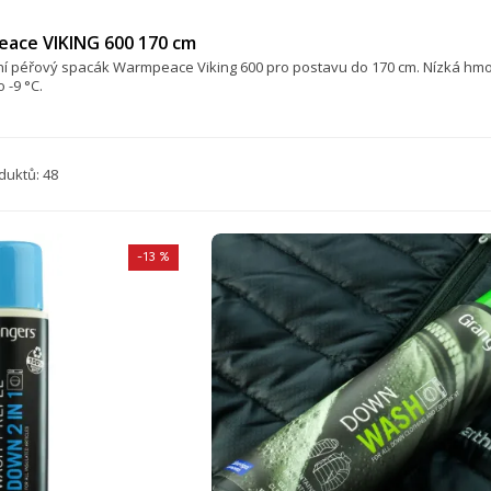
ace VIKING 600 170 cm
í péřový spacák Warmpeace Viking 600 pro postavu do 170 cm. Nízká hmotn
 -9 °C.
duktů: 48
-13 %