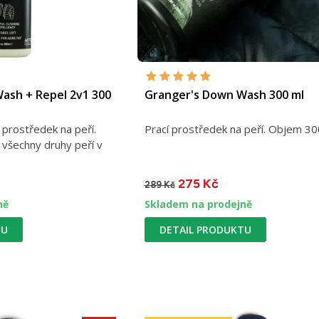
ash + Repel 2v1 300
Granger's Down Wash 300 ml
í prostředek na peří.
Prací prostředek na peří. Objem 30
 všechny druhy peří v
275 Kč
289 Kč
ně
Skladem na prodejně
TU
DETAIL PRODUKTU