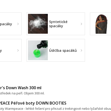
Syntetické
spacáky
spacáky
ky
Údržba spacáků
r's Down Wash 300 ml
středek na peří. Objem 300 ml.
EACE Péřové boty DOWN BOOTIES
ty Warmpeace - lehké řešení pro přezutí z trekingové nebo lyžařské obuv