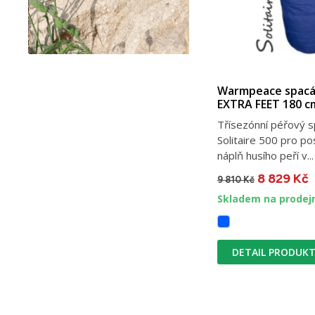
Warmpeace spacá
EXTRA FEET 180 c
Třísezónní péřový
Solitaire 500 pro p
náplň husího peří v...
8 829 Kč
9 810 Kč
Skladem na prodej
DETAIL PRODUK