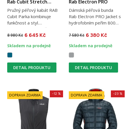
Rab Cubit Stretch
Rab Electron PRO
Down Parka
Pružný péřový kabát RAB
Dámská péřová bunda
Cubit Parka kombinuje
Rab Electron PRO Jacket s
funkčnost a styl.
hydrofobním peřím 800
Hydrofobní husí peří je
cuin a vodoodpudivou
6 645 Kč
6 380 Kč
té...
úpravou....
8 980 Kč
7 580 Kč
Skladem na prodejně
Skladem na prodejně
DETAIL PRODUKTU
DETAIL PRODUKTU
-12 %
-23 %
DOPRAVA ZDARMA
DOPRAVA ZDARMA