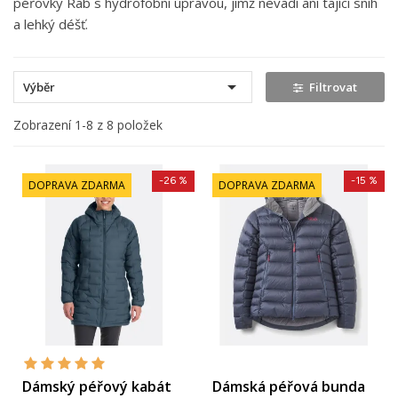
péřovky Rab s hydrofobní úpravou, jimž nevadí ani tající sníh
a lehký déšť.

Výběr
Filtrovat
Zobrazení 1-8 z 8 položek
-26 %
-15 %
DOPRAVA ZDARMA
DOPRAVA ZDARMA
Dámský péřový kabát
Dámská péřová bunda