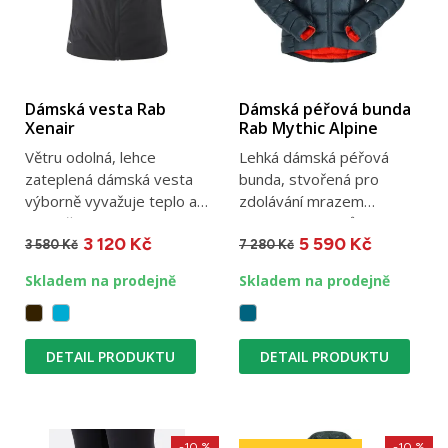
Dámská vesta Rab
Dámská péřová bunda
Xenair
Rab Mythic Alpine
Větru odolná, lehce
Lehká dámská péřová
zateplená dámská vesta
bunda, stvořená pro
výborně vyvažuje teplo a
zdolávání mrazem
prodyšnost. Vesta Rab
rozbitých vrcholů v krutých
3 120 Kč
5 590 Kč
Xenair...
mrazech,...
3 580 Kč
7 280 Kč
Skladem na prodejně
Skladem na prodejně
DETAIL PRODUKTU
DETAIL PRODUKTU
-10 %
-10 %