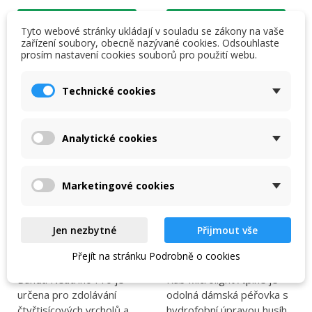
DETAIL PRODUKTU
DETAIL PRODUKTU
Tyto webové stránky ukládají v souladu se zákony na vaše
zařízení soubory, obecně nazývané cookies. Odsouhlaste
prosím nastavení cookies souborů pro použití webu.
-11 %
-10 %
DOPRAVA ZDARMA
DOPRAVA ZDARMA
Technické cookies
Analytické cookies
Marketingové cookies
Jen nezbytné
Přijmout vše
Dámská péřová bunda
Dámská péřovka Rab
Přejít na stránku Podrobně o cookies
Rab Neutrino Pro
Microlight Alpine
Bunda Neutrino Pro je
Rab Microlight Alpine je
určena pro zdolávání
odolná dámská péřovka s
čtyřtisícových vrcholů a
hydrofobní úpravou husího