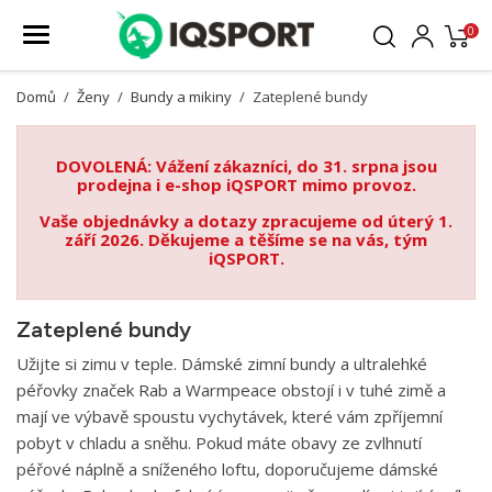
0
Domů
Ženy
Bundy a mikiny
Zateplené bundy
DOVOLENÁ: Vážení zákazníci, do 31. srpna jsou
prodejna i e-shop iQSPORT mimo provoz.
Vaše objednávky a dotazy zpracujeme od úterý 1.
září 2026. Děkujeme a těšíme se na vás, tým
iQSPORT.
Zateplené bundy
Užijte si zimu v teple. Dámské zimní bundy a ultralehké
péřovky značek Rab a Warmpeace obstojí i v tuhé zimě a
mají ve výbavě spoustu vychytávek, které vám zpříjemní
pobyt v chladu a sněhu. Pokud máte obavy ze zvlhnutí
péřové náplně a sníženého loftu, doporučujeme dámské