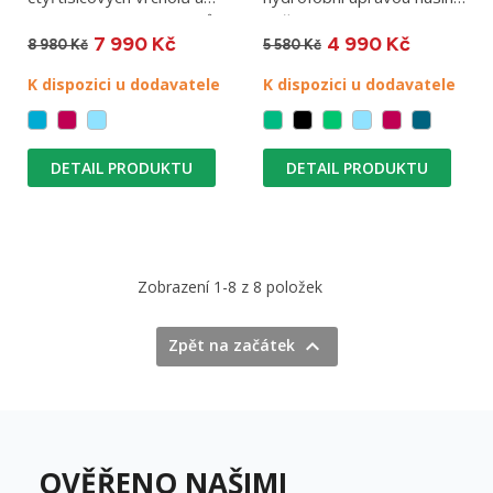
vysokohorských výstupů.
peří. Jde o tenkou,...
7 990 Kč
4 990 Kč
Je...
8 980 Kč
5 580 Kč
K dispozici u dodavatele
K dispozici u dodavatele
DETAIL PRODUKTU
DETAIL PRODUKTU
Zobrazení 1-8 z 8 položek

Zpět na začátek
OVĚŘENO NAŠIMI