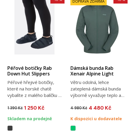
DOPRAVA ZDARMA
Péřové botičky Rab
Dámská bunda Rab
Down Hut Slippers
Xenair Alpine Light
Péřové hřejivé botičky,
Větru odolná, lehce
které na horské chatě
zateplená dámská bunda
vybalíte z malého balíčku a
výborně vyvažuje teplo a
dopřejete unaveným...
prodyšnost. Rab Xenair
1 250 Kč
4 480 Kč
Alpine...
1 390 Kč
4 980 Kč
Skladem na prodejně
K dispozici u dodavatele