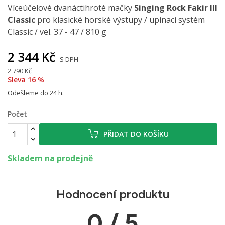
Víceúčelové dvanáctihroté mačky
Singing Rock Fakir III
Classic
pro klasické horské výstupy / upínací systém
Classic / vel. 37 - 47 / 810 g
2 344 Kč
S DPH
2 790 Kč
Sleva 16 %
Odešleme do 24 h.
Počet
PŘIDAT DO KOŠÍKU
Skladem na prodejně
Hodnocení produktu
0 / 5