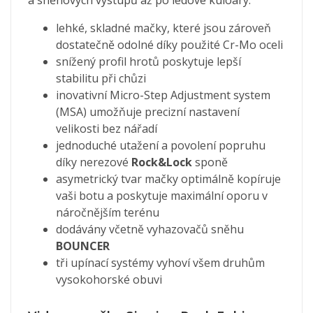
a sněhových výstupů až po ledové kuloáry.
lehké, skladné mačky, které jsou zároveň
dostatečně odolné díky použité Cr-Mo oceli
snížený profil hrotů poskytuje lepší
stabilitu při chůzi
inovativní Micro-Step Adjustment system
(MSA) umožňuje precizní nastavení
velikosti bez nářadí
jednoduché utažení a povolení popruhu
díky nerezové
Rock&Lock
sponě
asymetrický tvar mačky optimálně kopíruje
vaši botu a poskytuje maximální oporu v
náročnějším terénu
dodávány včetně vyhazovačů sněhu
BOUNCER
tři upínací systémy vyhoví všem druhům
vysokohorské obuvi