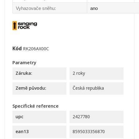
Vyhazovače sněhu:
ano
Kód
RK206AX00C
Parametry
Záruka:
2 roky
Země původu:
Česká republika
Specifické reference
upc
2427780
ean13
8595033356870