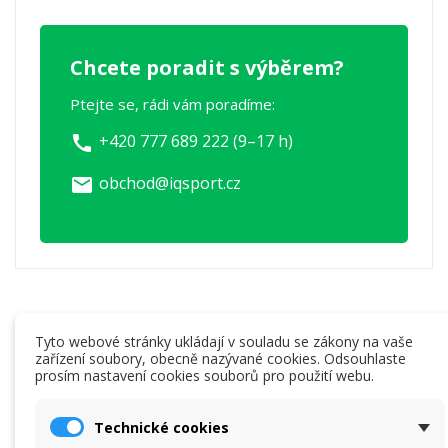
Chcete poradit s výběrem?
Ptejte se, rádi vám poradíme:
+420 777 689 222 (9–17 h)
call
obchod@iqsport.cz
email
Mohlo by vás také zajímat
Tyto webové stránky ukládají v souladu se zákony na vaše
zařízení soubory, obecně nazývané cookies. Odsouhlaste
prosím nastavení cookies souborů pro použití webu.
-15%
Technické cookies