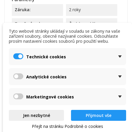
Záruka:
2 roky
Země původu:
Česká republika
Tyto webové stránky ukládají v souladu se zákony na vaše
zařízení soubory, obecně nazývané cookies. Odsouhlaste
Specifické reference
prosím nastavení cookies souborů pro použití webu.
upc
2427634
Technické cookies
ean13
8595033342750
Analytické cookies
Chcete poradit s výběrem?
Marketingové cookies
Ptejte se, rádi vám poradíme:
+420 777 689 222 (9–17 h)
call
Jen nezbytné
Přijmout vše
obchod@iqsport.cz
email
Přejít na stránku Podrobně o cookies