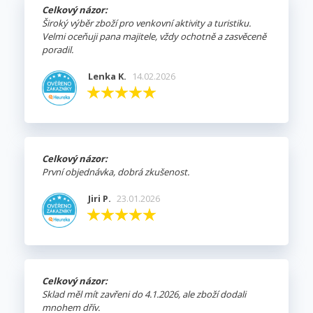
Celkový názor:
Široký výběr zboží pro venkovní aktivity a turistiku.
Velmi oceňuji pana majitele, vždy ochotně a zasvěceně
poradil.
Lenka K.
14.02.2026
Celkový názor:
První objednávka, dobrá zkušenost.
Jiri P.
23.01.2026
Celkový názor:
Sklad měl mít zavřeni do 4.1.2026, ale zboží dodali
mnohem dřív.