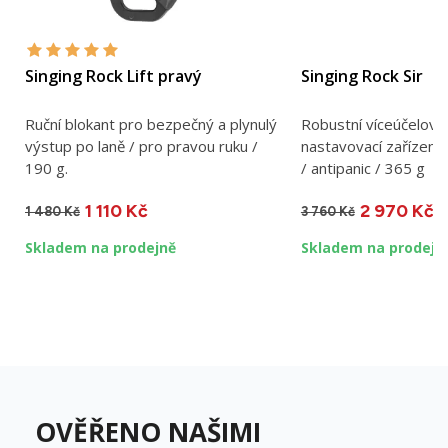
Singing Rock Lift pravý
Singing Rock Sir
Ruční blokant pro bezpečný a plynulý
Robustní víceúčelové 
výstup po laně / pro pravou ruku /
nastavovací zařízení 
190 g.
/ antipanic / 365 g
1 110 Kč
2 970 Kč
1 480 Kč
3 760 Kč
Skladem na prodejně
Skladem na prodejn
OVĚŘENO NAŠIMI