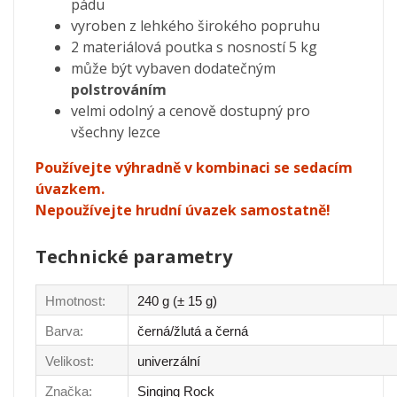
pádu
vyroben z lehkého širokého popruhu
2 materiálová poutka s nosností 5 kg
může být vybaven dodatečným
polstrováním
velmi odolný a cenově dostupný pro
všechny lezce
Používejte výhradně v kombinaci se sedacím
úvazkem.
Nepoužívejte hrudní úvazek samostatně!
Technické parametry
Hmotnost:
240 g (± 15 g)
Barva:
černá/žlutá a černá
Velikost:
univerzální
Značka:
Singing Rock