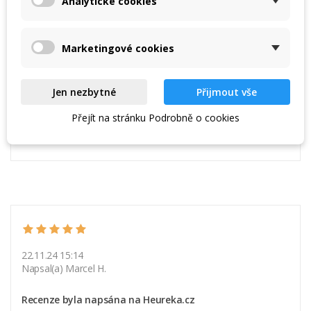
Analytické cookies
Chcete poradit s výběrem?
Ptejte se, rádi vám poradíme:
Marketingové cookies
+420 777 689 222 (9–17 h)
call
Jen nezbytné
Přijmout vše
obchod@iqsport.cz
email
Přejít na stránku Podrobně o cookies
22.11.24 15:14
Napsal(a) Marcel H.
Recenze byla napsána na Heureka.cz