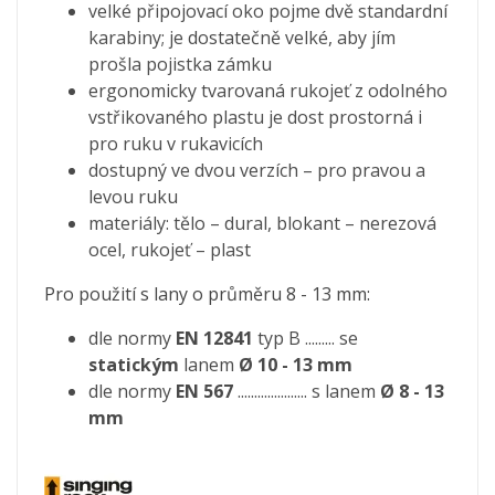
velké připojovací oko pojme dvě standardní
karabiny; je dostatečně velké, aby jím
prošla pojistka zámku
ergonomicky tvarovaná rukojeť z odolného
vstřikovaného plastu je dost prostorná i
pro ruku v rukavicích
dostupný ve dvou verzích – pro pravou a
levou ruku
materiály: tělo – dural, blokant – nerezová
ocel, rukojeť – plast
Pro použití s lany o průměru 8 - 13 mm:
dle normy
EN 12841
typ B ......... se
statickým
lanem
Ø 10 - 13 mm
dle normy
EN 567
..................... s lanem
Ø 8 - 13
mm