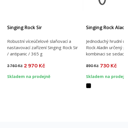
Singing Rock Sir
Singing Rock Aladi
Robustní víceúčelové slaňovací a
Jednoduchý hrudní úv
nastavovací zařízení Singing Rock Sir
Rock Aladin určený pr
/ antipanic / 365 g
kombinaci se sedacím
2 970 Kč
730 Kč
3 760 Kč
890 Kč
Skladem na prodejně
Skladem na prodejn