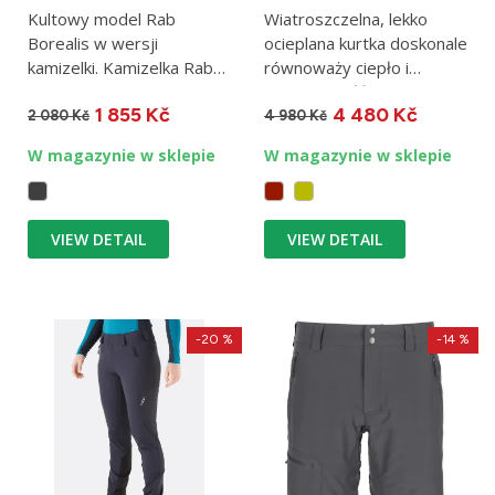
Kultowy model Rab
Wiatroszczelna, lekko
Borealis w wersji
ocieplana kurtka doskonale
kamizelki. Kamizelka Rab
równoważy ciepło i
Borealis, podobnie jak
oddychalność. Rab Xenair...
1 855 Kč
4 480 Kč
kurtka o tej...
2 080 Kč
4 980 Kč
W magazynie w sklepie
W magazynie w sklepie
VIEW DETAIL
VIEW DETAIL
-20 %
-14 %