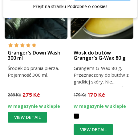
Přejít na stránku Podrobně o cookies
Granger's Down Wash
Wosk do butów
300 ml
Granger's G-Wax 80 g
Środek do prania pierza.
Granger's G-Wax 80 g.
Pojemność 300 ml.
Przeznaczony do butów z
gładkiej skóry. Nie
ogranicza funkcjonalności...
275 Kč
170 Kč
289 Kč
179 Kč
W magazynie w sklepie
W magazynie w sklepie
VIEW DETAIL
VIEW DETAIL