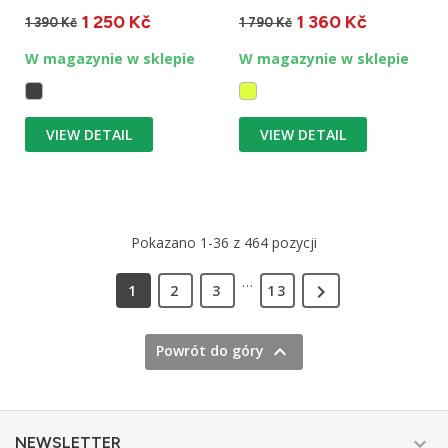
chacie i raczysz swoje...
niestandardowe.
1 250 Kč
1 360 Kč
Przeznaczone do...
1 390 Kč
1 790 Kč
W magazynie w sklepie
W magazynie w sklepie
VIEW DETAIL
VIEW DETAIL
Pokazano 1-36 z 464 pozycji
…

1
2
3
13

Powrót do góry

NEWSLETTER