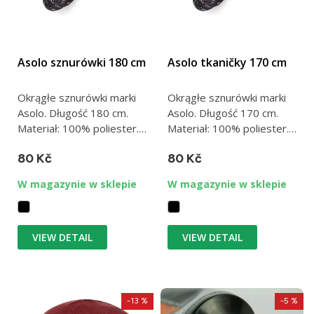
Asolo sznurówki 180 cm
Asolo tkaničky 170 cm
Okrągłe sznurówki marki
Okrągłe sznurówki marki
Asolo. Długość 180 cm.
Asolo. Długość 170 cm.
Materiał: 100% poliester.
Materiał: 100% poliester.
Wyprodukowano we
Wyprodukowano we
80 Kč
80 Kč
Włoszech.
Włoszech.
W magazynie w sklepie
W magazynie w sklepie
VIEW DETAIL
VIEW DETAIL
-13 %
-5 %