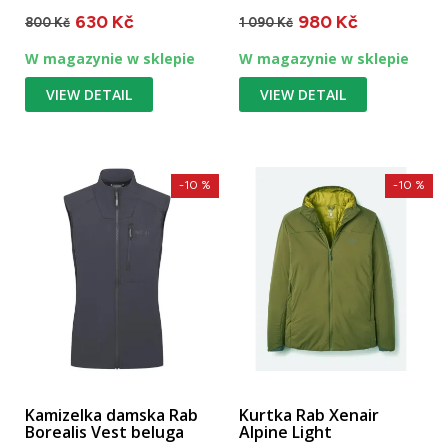
ciepłe, mają
swobodne poruszanie się
630 Kč
980 Kč
antypoślizgową...
po...
800 Kč
1 090 Kč
W magazynie w sklepie
W magazynie w sklepie
VIEW DETAIL
VIEW DETAIL
-10 %
-10 %
Kamizelka damska Rab
Kurtka Rab Xenair
Borealis Vest beluga
Alpine Light