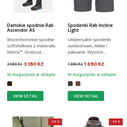
Damskie spodnie Rab
Spodenki Rab Incline
Ascendor AS
Light
Wszechstronne spodnie
Uniwersalne spodenki
softshellowe z materiału
outdoorowe, lekkie i
Matrix™. Grubsza
pakowne. Wysoce
gramatura - przeznaczone
oddychające i elastyczne,
3 180 Kč
1 690 Kč
do...
doskonale...
3 980 Kč
1 980 Kč
W magazynie w sklepie
W magazynie w sklepie
VIEW DETAIL
VIEW DETAIL
-28 %
-28 %