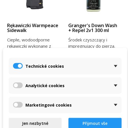
Rękawiczki Warmpeace
Granger's Down Wash
Sidewalk
+ Repel 2v1 300 ml
Ciepłe, wodoodporne
Środek czyszczący i
rękawiczki wykonane z
impregnujący do pierza.
materiału Shell-Tec. Są
Czyści i impregnuje
ciepłe, mają
wszystkie rodzaje piór w
750 Kč
379 Kč
antypoślizgową...
jednym...
950 Kč
439 Kč
Technické cookies
W magazynie w sklepie
W magazynie w sklepie
VIEW DETAIL
VIEW DETAIL
Analytické cookies
Marketingové cookies
-5 %
-5 %
Jen nezbytné
Přijmout vše