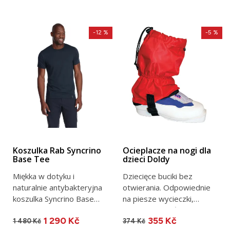
-12 %
-5 %
Koszulka Rab Syncrino
Ocieplacze na nogi dla
Base Tee
dzieci Doldy
Miękka w dotyku i
Dziecięce buciki bez
naturalnie antybakteryjna
otwierania. Odpowiednie
koszulka Syncrino Base
na piesze wycieczki,
Tee jest idealną
mokrą trawę i śnieg....
1 290 Kč
355 Kč
pierwszą...
1 480 Kč
374 Kč