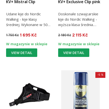
KV+ Mistral Clip
KV+ Exclusive Clip pink
Udane kije do Nordic
Doskonałe szwajcarskie
Walking - kije klasy
kije do Nordic Walking -
średniej. Wykonane w 50%
wyższa klasa średnia.
z węgla. Jeden kij waży
Wykonane w 80% z
1 695 Kč
2 115 Kč
140...
węgla....
1 750 Kč
2 180 Kč
W magazynie w sklepie
W magazynie w sklepie
VIEW DETAIL
VIEW DETAIL
-5 %