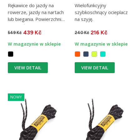
Rękawice do jazdy na
Wielofunkcyjny
rowerze, jazdy na nartach
szybkoschnący ocieplacz
lub biegania. Powierzchnia
na szyję.
antypoślizgowa....
439 Kč
216 Kč
549 Kč
240 Kč
W magazynie w sklepie
W magazynie w sklepie
VIEW DETAIL
VIEW DETAIL
NOWY