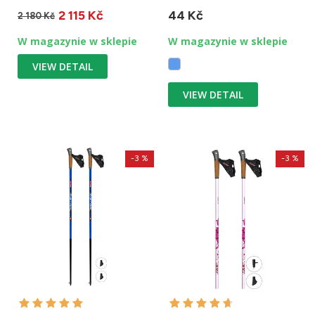
Wykonane w 80% z
pionowych przygodach,...
2 115 Kč
44 Kč
węgla....
2 180 Kč
W magazynie w sklepie
W magazynie w sklepie
VIEW DETAIL
VIEW DETAIL
-3 %
-3 %