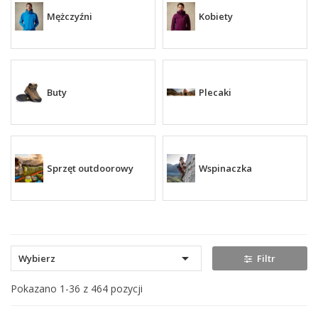
Mężczyźni
Kobiety
Buty
Plecaki
Sprzęt outdoorowy
Wspinaczka

Wybierz
Filtr
Pokazano 1-36 z 464 pozycji