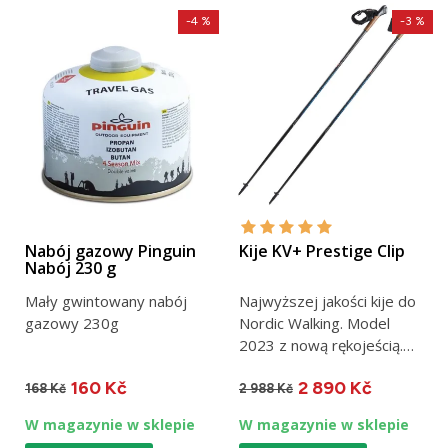
-4 %
-3 %
Nabój gazowy Pinguin
Kije KV+ Prestige Clip
Nabój 230 g
Mały gwintowany nabój
Najwyższej jakości kije do
gazowy 230g
Nordic Walking. Model
2023 z nową rękojeścią.
Wykonane w 100% z
160 Kč
2 890 Kč
węgla....
168 Kč
2 988 Kč
W magazynie w sklepie
W magazynie w sklepie