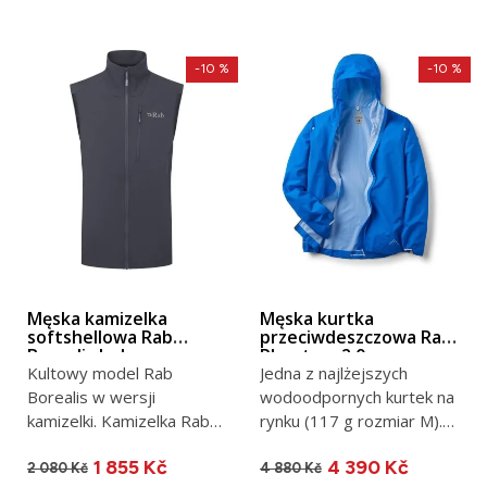
-10 %
-10 %
Męska kamizelka
Męska kurtka
softshellowa Rab
przeciwdeszczowa Rab
Borealis beluga
Phantom 2.0
Kultowy model Rab
Jedna z najlżejszych
Borealis w wersji
wodoodpornych kurtek na
kamizelki. Kamizelka Rab
rynku (117 g rozmiar M).
Borealis, podobnie jak
Idealna jako zapasowa...
1 855 Kč
4 390 Kč
kurtka o tej...
2 080 Kč
4 880 Kč