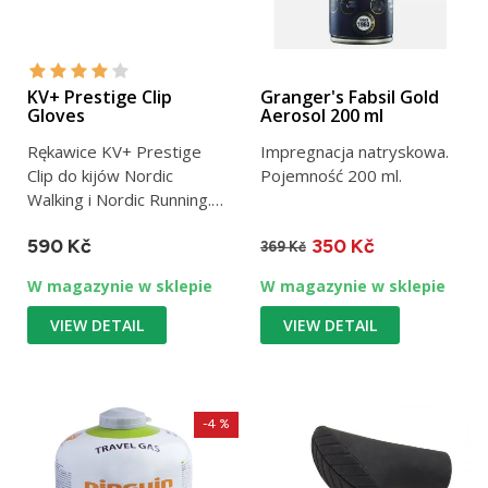
KV+ Prestige Clip
Granger's Fabsil Gold
Gloves
Aerosol 200 ml
Rękawice KV+ Prestige
Impregnacja natryskowa.
Clip do kijów Nordic
Pojemność 200 ml.
Walking i Nordic Running.
Marka KV+.
590 Kč
350 Kč
369 Kč
W magazynie w sklepie
W magazynie w sklepie
VIEW DETAIL
VIEW DETAIL
-4 %