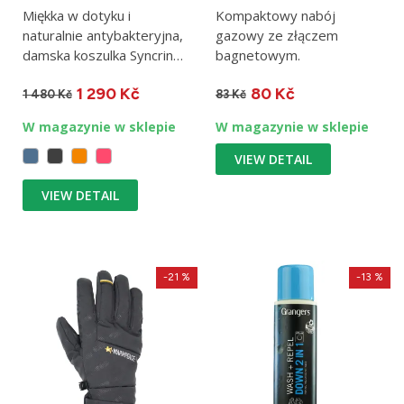
Miękka w dotyku i
Kompaktowy nabój
naturalnie antybakteryjna,
gazowy ze złączem
damska koszulka Syncrino
bagnetowym.
Base Tee jest idealną...
1 290 Kč
80 Kč
1 480 Kč
83 Kč
W magazynie w sklepie
W magazynie w sklepie
VIEW DETAIL
VIEW DETAIL
-21 %
-13 %