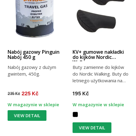
Nabój gazowy Pinguin
KV+ gumowe nakładki
Nabój 450 g
do kijków Nordic
Walking
Nabój gazowy z dużym
Buty zamienne do kijków
gwintem, 450g.
do Nordic Walking. Buty do
letniego użytkowania na
asfalcie i chodnikach.
225 Kč
195 Kč
235 Kč
W magazynie w sklepie
W magazynie w sklepie
VIEW DETAIL
VIEW DETAIL