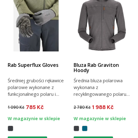
Rab Superflux Gloves
Bluza Rab Graviton
Hoody
Średniej grubości rękawice
Średnia bluza polarowa
polarowe wykonane z
wykonana z
funkcjonalnego polaru i
recyklingowanego polaru
koziej skóry.
stretchowego Thermic™
785 Kč
1 988 Kč
Oddychające,...
G. Idealna do...
1 090 Kč
2 780 Kč
W magazynie w sklepie
W magazynie w sklepie