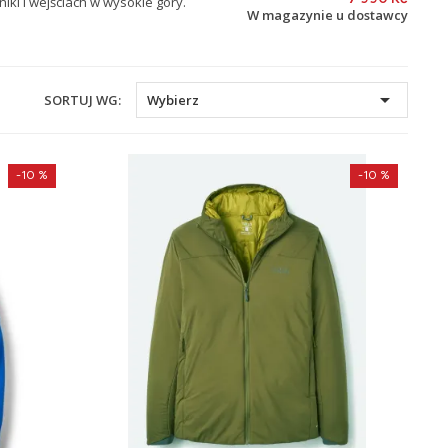
iki i wejściach w wysokie góry.
W magazynie u dostawcy

SORTUJ WG:
Wybierz
-10 %
-10 %