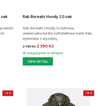
 oak
Rab Borealis Hoody 2.0 oak
sprawdzi
Rab Borealis Hoody to kultowa,
ch.
uniwersalna kurtka softshellowa marki Rab,
wykonana z wysokiej...
2 390 Kč
2 780 Kč
W magazynie w sklepie
VIEW DETAIL
-14 %
-14 %