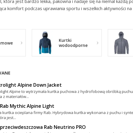
l, która jest bardzo lekka, pakowna i nadaje się na niemal każdą p
a komfort podczas uprawiania sportu i wszelkich aktywności n
Kurtki
zimowe
wodoodporne
WANE
rolight Alpine Down Jacket
olight Alpine to wytrzymała kurtka puchowa z hydrofobową obróbką puch
 z materiałów...
Rab Mythic Alpine Light
a kurtka ocieplana firmy Rab. Hybrydowa kurtka wykonana z puchu i syntety
óra jest...
 przeciwdeszczowa Rab Neutrino PRO