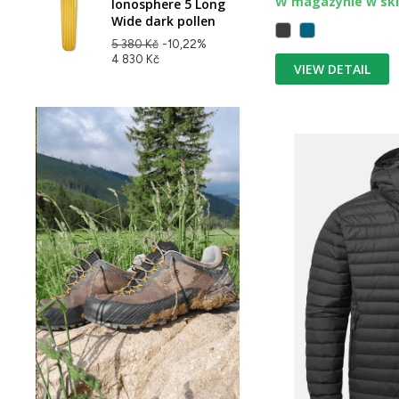
W magazynie w skl
Ionosphere 5 Long
Wide dark pollen
5 380 Kč
-10,22%
4 830 Kč
VIEW DETAIL