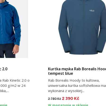
 2.0
Kurtka męska Rab Borealis Hood
tempest blue
 Rab Kinetic 2.0 o
Rab Borealis Hoody to kultowa,
 000 g/m2 w 24
uniwersalna kurtka softshellowa ma
ka,...
wykonana z wysokiej...
2 390 Kč
2 780 Kč
epie
W magazynie w sklepie