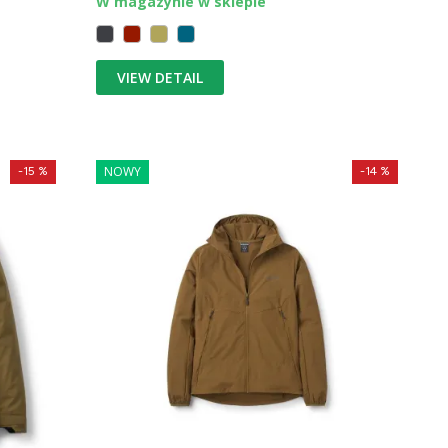
W magazynie w sklepie
VIEW DETAIL
NOWY
-15 %
-14 %