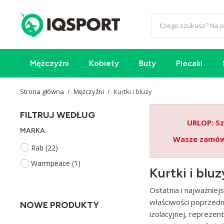
Mężczyźni
Kobiety
Buty
Plecaki
Strona główna
Mężczyźni
Kurtki i bluzy
FILTRUJ WEDŁUG
URLOP: Sz
MARKA
Wasze zamówi
Rab
(22)
Warmpeace
(1)
Kurtki i bluz
Ostatnia i najważnie
właściwości poprzedn
NOWE PRODUKTY
izolacyjnej, repreze