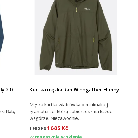
y 2.0
Kurtka męska Rab Windgather Hoody
Męska kurtka wiatrówka o minimalnej
rki Rab,
gramaturze, którą zabierzesz na każde
wzgórze. Niezawodnie...
1 685 Kč
1 980 Kč
W magazynie w sklepie