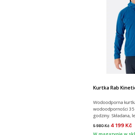
Kurtka Rab Kinetic
Wodoodporna kurtka
wodoodporności 35
godziny. Składana, lek
4 199 Kč
5 980 Kč
W magazynie w skl