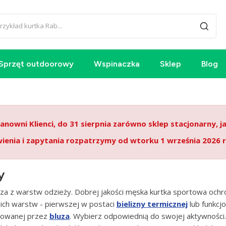
Sprzęt outdoorowy
Wspinaczka
Sklep
Blog
anowni Klienci, do 31 sierpnia zarówno sklep stacjonarny, j
enia i zapytania rozpatrzymy od wtorku 1 września 2026 r
y
jsza z warstw odzieży. Dobrej jakości męska kurtka sportowa och
ich warstw - pierwszej w postaci
bielizny termicznej
lub funkcj
ntowanej przez
bluza
. Wybierz odpowiednią do swojej aktywności.