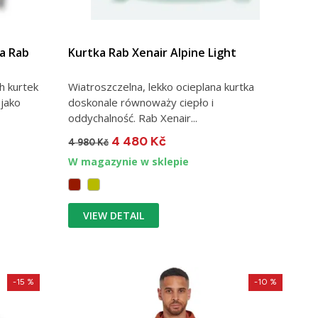
a Rab
Kurtka Rab Xenair Alpine Light
h kurtek
Wiatroszczelna, lekko ocieplana kurtka
 jako
doskonale równoważy ciepło i
oddychalność. Rab Xenair...
4 480 Kč
4 980 Kč
W magazynie w sklepie
VIEW DETAIL
-15 %
-10 %