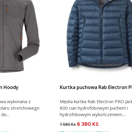
on Hoody
Kurtka puchowa Rab Electron 
rowa wykonana z
Męska kurtka Rab Electron PRO Jac
olaru stretchowego
800 cuin hydrofobowym puchem i
do...
hydrofobowym wykończeniem....
6 380 Kč
7 580 Kč