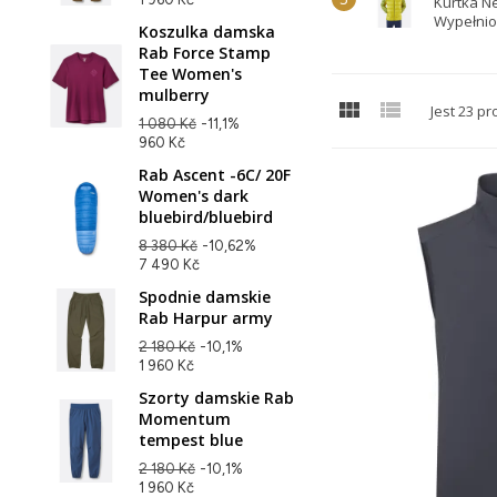
Kurtka Ne
Wypełnio
Koszulka damska
Rab Force Stamp
Tee Women's
mulberry


Jest 23 p
1 080 Kč
-11,1%
960 Kč
Rab Ascent -6C/ 20F
Women's dark
bluebird/bluebird
8 380 Kč
-10,62%
7 490 Kč
Spodnie damskie
Rab Harpur army
2 180 Kč
-10,1%
1 960 Kč
Szorty damskie Rab
Momentum
tempest blue
2 180 Kč
-10,1%
1 960 Kč