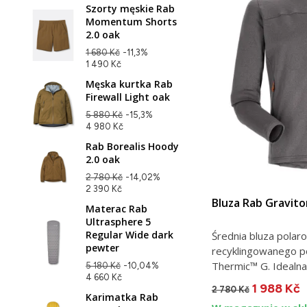
Szorty męskie Rab
Momentum Shorts
2.0 oak
1 680 Kč
-11,3%
1 490 Kč
Męska kurtka Rab
Firewall Light oak
5 880 Kč
-15,3%
4 980 Kč
Rab Borealis Hoody
2.0 oak
2 780 Kč
-14,02%
2 390 Kč
Bluza Rab Gravit
Materac Rab
Ultrasphere 5
Regular Wide dark
Średnia bluza pola
pewter
recyklingowanego p
Thermic™ G. Idealna 
5 180 Kč
-10,04%
4 660 Kč
1 988 Kč
2 780 Kč
Karimatka Rab