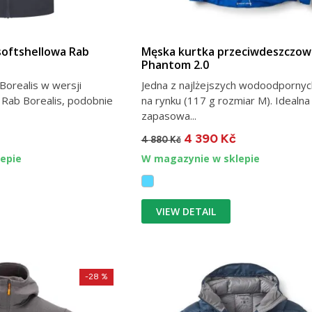
softshellowa Rab
Męska kurtka przeciwdeszczow
Phantom 2.0
orealis w wersji
Jedna z najlżejszych wodoodpornyc
a Rab Borealis, podobnie
na rynku (117 g rozmiar M). Idealna
zapasowa...
4 390 Kč
4 880 Kč
epie
W magazynie w sklepie
VIEW DETAIL
-28 %