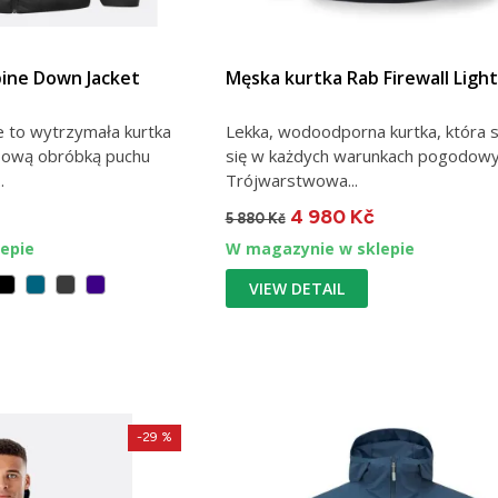
pine Down Jacket
Męska kurtka Rab Firewall Light
ne to wytrzymała kurtka
Lekka, wodoodporna kurtka, która 
bową obróbką puchu
się w każdych warunkach pogodowy
.
Trójwarstwowa...
4 980 Kč
5 880 Kč
epie
W magazynie w sklepie
VIEW DETAIL
-29 %