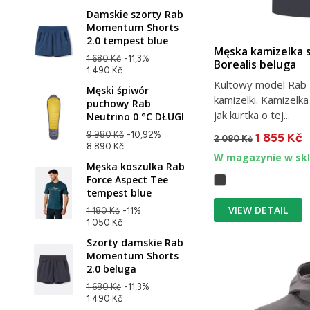
Damskie szorty Rab
Momentum Shorts
2.0 tempest blue
Męska kamizelka 
1 680 Kč
-11,3%
Borealis beluga
1 490 Kč
Kultowy model Rab B
Męski śpiwór
kamizelki. Kamizelk
puchowy Rab
jak kurtka o tej...
Neutrino 0 °C DŁUGI
9 980 Kč
-10,92%
1 855 Kč
2 080 Kč
8 890 Kč
W magazynie w skl
Męska koszulka Rab
Force Aspect Tee
tempest blue
VIEW DETAIL
1 180 Kč
-11%
1 050 Kč
Szorty damskie Rab
Momentum Shorts
2.0 beluga
1 680 Kč
-11,3%
1 490 Kč