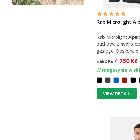
Rab Microlight Al
Rab Microlight Alpi
puchowa z hydrofo
gęsiego. Doskonale..
4 750 Kč
5 580 Kč
W magazynie w skl
VIEW DETAIL