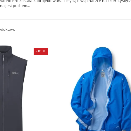
utrino Pro została zaprojektowana z myślą o wspinaczce na czterotysięczn
na jest puchem...
roduktów.
-10 %