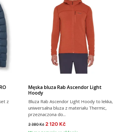
PRO
Męska bluza Rab Ascendor Light
Hoody
ket z
Bluza Rab Ascendor Light Hoody to lekka,
uniwersalna bluza z materiału Thermic,
przeznaczona do...
2 120 Kč
2 380 Kč