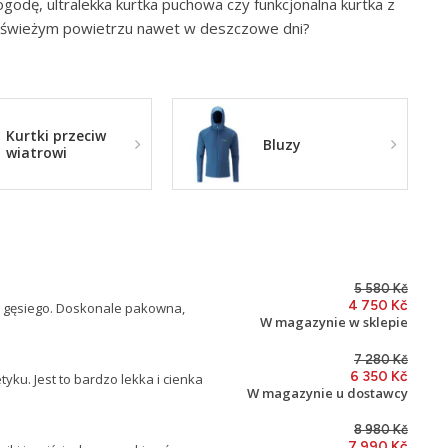
ogodę, ultralekka kurtka puchowa czy funkcjonalna kurtka z
a świeżym powietrzu nawet w deszczowe dni?
Kurtki przeciw
Bluzy
wiatrowi
5 580 Kč
4 750 Kč
u gęsiego. Doskonale pakowna,
W magazynie w sklepie
7 280 Kč
6 350 Kč
ku. Jest to bardzo lekka i cienka
W magazynie u dostawcy
8 980 Kč
7 990 Kč