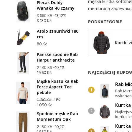
męska kurtka softshel
Plecak Doldy
Wanaka 40 czarny
membraną zapewniając
3 660 Kč
-13,12%
3 180 Kč
PODKATEGORIE
Asolo sznurówki 180
cm
Kurtki 
80 Kč
Panske spodnie Rab
Harpur anthracite
2 180 Kč
-10,1%
NAJCZĘŚCIEJ KUPO
1 960 Kč
Męska koszulka Rab
Rab Mic
Force Aspect Tee
Rab Micr
pebble
wykonana
1 180 Kč
-11%
Kurtka 
1 050 Kč
Najlżejsz
Spodnie męskie Rab
kurtka, kt
Momentum Oak
Kurtka
2 180 Kč
-10,1%
1 960 Kč