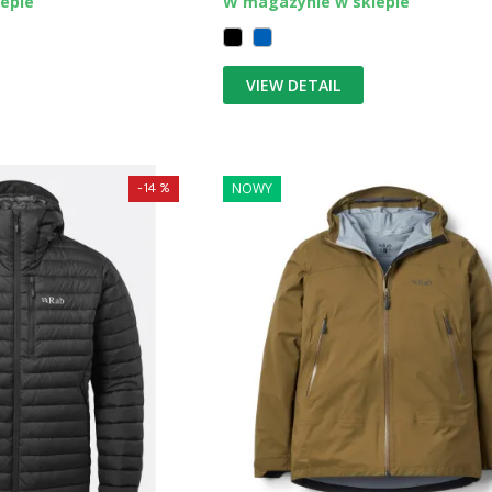
epie
W magazynie w sklepie
VIEW DETAIL
NOWY
-14 %