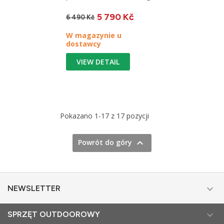
trekkingu i wędrówek na
5 790 Kč
łonie...
6 490 Kč
W magazynie u
dostawcy
VIEW DETAIL
Pokazano 1-17 z 17 pozycji

Powrót do góry

NEWSLETTER

SPRZĘT OUTDOOROWY