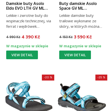
Damskie buty Asolo
Buty damskie Asolo
Eldo EVO LTH GV ML
Space GV ML
petroleum
Graphite/Cyan blue
Lekkie i zwrotne buty do
Lekkie damskie buty
wspinaczki technicznej, via
trailowe wykonane ze
ferrat i wędrówek
skóry, w których można
górskich. Skórzana...
uciec od trosk dnia
4 390 Kč
3 590 Kč
codziennego....
4 990 Kč
4 150 Kč
W magazynie w sklepie
W magazynie w sklepie
VIEW DETAIL
VIEW DETAIL
-20 %
-25 %