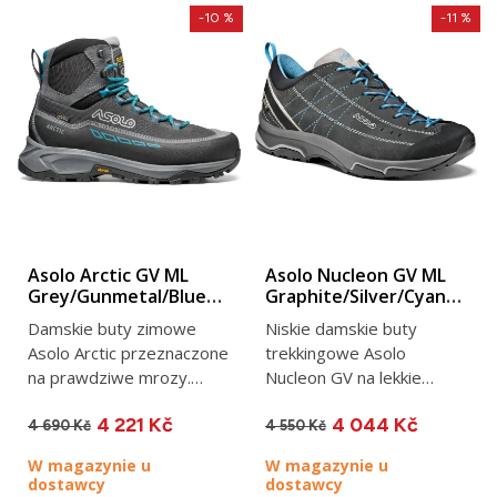
-10 %
-11 %
Asolo Arctic GV ML
Asolo Nucleon GV ML
Grey/Gunmetal/Blue
Graphite/Silver/Cyan
peacock.
blue.
Damskie buty zimowe
Niskie damskie buty
Asolo Arctic przeznaczone
trekkingowe Asolo
na prawdziwe mrozy.
Nucleon GV na lekkie
Ocieplane i z membraną...
wycieczki i do
4 221 Kč
4 044 Kč
codziennego noszenia....
4 690 Kč
4 550 Kč
W magazynie u
W magazynie u
dostawcy
dostawcy