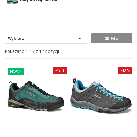

Wybierz
Filtr
Pokazano 1-17 z 17 pozycji
-12 %
-13 %
NOWY