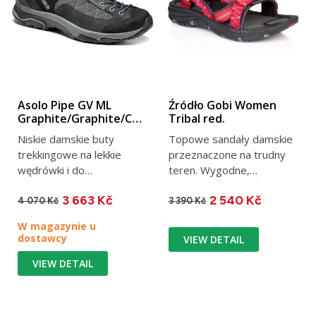
Asolo Pipe GV ML
Źródło Gobi Women
Graphite/Graphite/Cyan
Tribal red.
blue
Niskie damskie buty
Topowe sandały damskie
trekkingowe na lekkie
przeznaczone na trudny
wędrówki i do
teren. Wygodne,
codziennego noszenia.
wytrzymałe i trwałe.
3 663 Kč
2 540 Kč
Połączenie...
4 070 Kč
3 390 Kč
W magazynie u
dostawcy
VIEW DETAIL
VIEW DETAIL