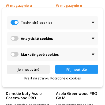
W magazynie u
W magazynie u
dostawcy
dostawcy
VIEW DETAIL
VIEW DETAIL
Technické cookies
Analytické cookies
-11 %
-11 %
Marketingové cookies
Jen nezbytné
Přijmout vše
Přejít na stránku Podrobně o cookies
Damskie buty Asolo
Asolo Greenwood PRO
Greenwood PRO
GV ML
Bunion GV AV
graphite/danube blue
Buty damskie stworzone z
Sprawdzone przez lata