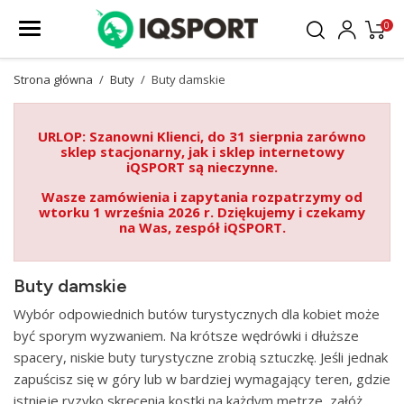
0
Strona główna
Buty
Buty damskie
URLOP: Szanowni Klienci, do 31 sierpnia zarówno
sklep stacjonarny, jak i sklep internetowy
iQSPORT są nieczynne.
Wasze zamówienia i zapytania rozpatrzymy od
wtorku 1 września 2026 r. Dziękujemy i czekamy
na Was, zespół iQSPORT.
Buty damskie
Wybór odpowiednich butów turystycznych dla kobiet może
być sporym wyzwaniem. Na krótsze wędrówki i dłuższe
spacery, niskie buty turystyczne zrobią sztuczkę. Jeśli jednak
zapuścisz się w góry lub w bardziej wymagający teren, gdzie
istnieje ryzyko skręcenia kostki na każdym metrze, załóż