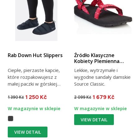
Rab Down Hut Slippers
Źródło Klasyczne
Kobiety Plemienna
czerwień
Ciepłe, pierzaste kapcie,
Lekkie, wytrzymałe i
które rozpakowujesz z
wygodne sandały damskie
małej paczki w górskiej
Source Classic.
chacie i raczysz swoje...
1 250 Kč
1 679 Kč
1 390 Kč
2 099 Kč
W magazynie w sklepie
W magazynie w sklepie
VIEW DETAIL
VIEW DETAIL