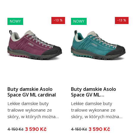
-13 %
-13 %
NOWY
NOWY
Buty damskie Asolo
Buty damskie Asolo
Space GV ML cardinal
Space GV ML
Petroleum
Lekkie damskie buty
Lekkie damskie buty
trailowe wykonane ze
trailowe wykonane ze
skóry, w których można
skóry, w których można
uciec od trosk dnia
uciec od trosk dnia
3 590 Kč
3 590 Kč
codziennego....
codziennego....
4 150 Kč
4 150 Kč