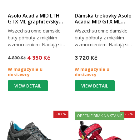
Asolo Acadia MID LTH
Dámská trekovky Asolo
GTX ML graphite/sky
Acadia MID GTX ML
blue
graphite/sky blue
Wszechstronne damskie
Wszechstronne damskie
buty półbuty z miękkim
buty półbuty z miękkim
wzmocnieniem. Nadają się
wzmocnieniem. Nadają się
na górskie wędrówki,
na górskie wędrówki,
4 350 Kč
3 720 Kč
zwykłe...
zwykłe...
4 890 Kč
W magazynie u
W magazynie u
dostawcy
dostawcy
VIEW DETAIL
VIEW DETAIL
-10 %
-25 %
OBECNIE BRAK NA STANIE