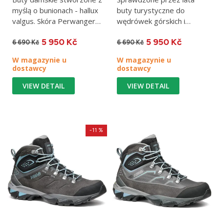
petroleum
myślą o bunionach - hallux
buty turystyczne do
valgus. Skóra Perwanger i
wędrówek górskich i
membrana Gore-Tex®...
lżejszych trekkingów.
5 950 Kč
5 950 Kč
Cholewka z...
6 690 Kč
6 690 Kč
W magazynie u
W magazynie u
dostawcy
dostawcy
VIEW DETAIL
VIEW DETAIL
-11 %