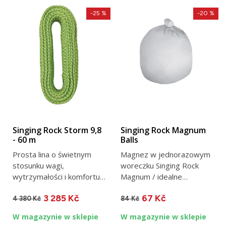
-25 %
-20 %
Singing Rock Storm 9,8
Singing Rock Magnum
- 60 m
Balls
Prosta lina o świetnym
Magnez w jednorazowym
stosunku wagi,
woreczku Singing Rock
wytrzymałości i komfortu
Magnum / idealne
użytkowania / waga 65
opakowanie awaryjne / 35
3 285 Kč
67 Kč
g/m / ilość...
g
4 380 Kč
84 Kč
W magazynie w sklepie
W magazynie w sklepie