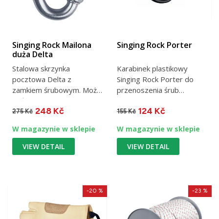
Singing Rock Mailona
Singing Rock Porter
duża Delta
Stalowa skrzynka
Karabinek plastikowy
pocztowa Delta z
Singing Rock Porter do
zamkiem śrubowym. Może
przenoszenia śrub
być stosowana do
lodowych, zszywek i
248 Kč
124 Kč
zabezpieczania osób....
narzędzi /...
275 Kč
155 Kč
W magazynie w sklepie
W magazynie w sklepie
VIEW DETAIL
VIEW DETAIL
-20 %
-23 %