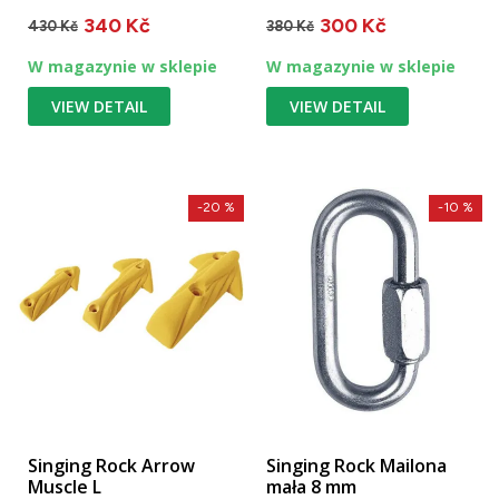
alpejskiej lub lodowej.
śrubowy / keylock /
340 Kč
300 Kč
prześwit 22 mm / 23...
430 Kč
380 Kč
W magazynie w sklepie
W magazynie w sklepie
VIEW DETAIL
VIEW DETAIL
-20 %
-10 %
Singing Rock Arrow
Singing Rock Mailona
Muscle L
mała 8 mm