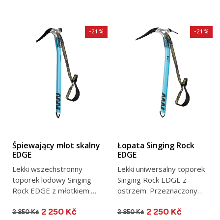
-21 %
-21 %
Śpiewający młot skalny
Łopata Singing Rock
EDGE
EDGE
Lekki wszechstronny
Lekki uniwersalny toporek
toporek lodowy Singing
Singing Rock EDGE z
Rock EDGE z młotkiem.
ostrzem. Przeznaczony
Przeznaczony do
do wspinaczki górskiej,...
2 250 Kč
2 250 Kč
wspinaczki...
2 850 Kč
2 850 Kč