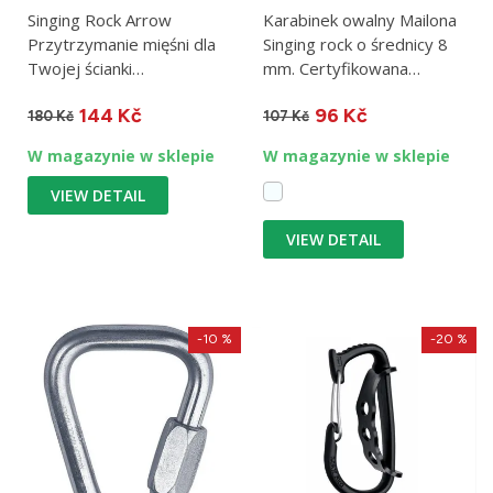
Singing Rock Arrow
Karabinek owalny Mailona
Przytrzymanie mięśni dla
Singing rock o średnicy 8
Twojej ścianki
mm. Certyfikowana
wspinaczkowej / rozmiar L
mailona do zabezpieczania
144 Kč
96 Kč
osób.
180 Kč
107 Kč
W magazynie w sklepie
W magazynie w sklepie
VIEW DETAIL
VIEW DETAIL
-10 %
-20 %