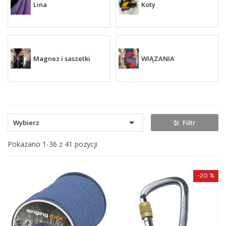
Lina
Koty
Magnez i saszetki
WIĄZANIA

Wybierz
Filtr
Pokazano 1-36 z 41 pozycji
-20 %