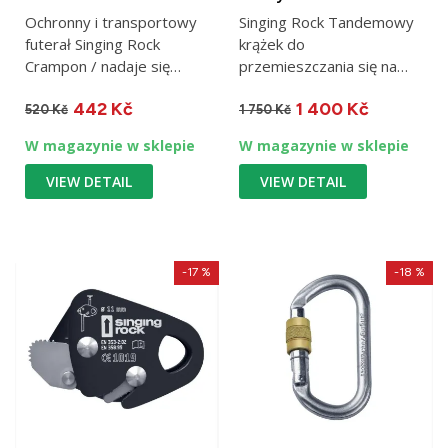
Ochronny i transportowy
Singing Rock Tandemowy
futerał Singing Rock
krążek do
Crampon / nadaje się
przemieszczania się na
również do
linach tekstylnych i
442 Kč
1 400 Kč
przechowywania śrub...
stalowych
520 Kč
1 750 Kč
W magazynie w sklepie
W magazynie w sklepie
VIEW DETAIL
VIEW DETAIL
-17 %
-18 %