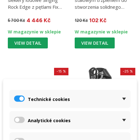
siekiery lodowe Singing
stalowym trzpieniem do
Rock Edge z pętlami Fix
stworzenia solidnego
Plus.
punktu zaczepienia /
4 446 Kč
102 Kč
średnica...
5 700 Kč
120 Kč
W magazynie w sklepie
W magazynie w sklepie
VIEW DETAIL
VIEW DETAIL
-15 %
-25 %
Technické cookies
Analytické cookies