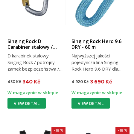
Singing Rock D
Singing Rock Hero 9.6
Carabiner stalowy /
DRY - 60 m
Triple Lock
D karabinek stalowy
Najwyższej jakości
Singing Rock / potrójny
pojedyncza lina Singing
zamek bezpieczeństwa /
Rock Hero 9.6 DRY dla
keylock / prześwit 25 mm
najlepszych wspinaczy....
340 Kč
3 690 Kč
/ 50...
430 Kč
4 920 Kč
W magazynie w sklepie
W magazynie w sklepie
VIEW DETAIL
VIEW DETAIL
-18 %
-18 %