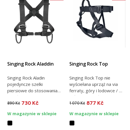
Singing Rock Aladdin
Singing Rock Top
Singing Rock Aladin
Singing Rock Top nie
pojedyncze szelki
wyściełana uprząż na via
piersiowe do stosowania
ferraty, góry i lodowce / 1
w połączeniu z uprzężą do
taśma materiałowa / UNI...
730 Kč
877 Kč
siadania...
890 Kč
1 070 Kč
W magazynie w sklepie
W magazynie w sklepie