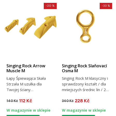
-20 %
-33 %
Singing Rock Arrow
Singing Rock Slaňovací
Muscle M
Osma M
Łapy Śpiewająca Skała
Singing Rock M klasyczny i
Strzała M uzułka dla
sprawdzony kształt / dla
Twojej ściany
mniejszych średnic lin / 25
wspinaczkowej / rozmiar
kN / 104 g
112 Kč
228 Kč
M
140 Kč
340 Kč
W magazynie w sklepie
W magazynie w sklepie