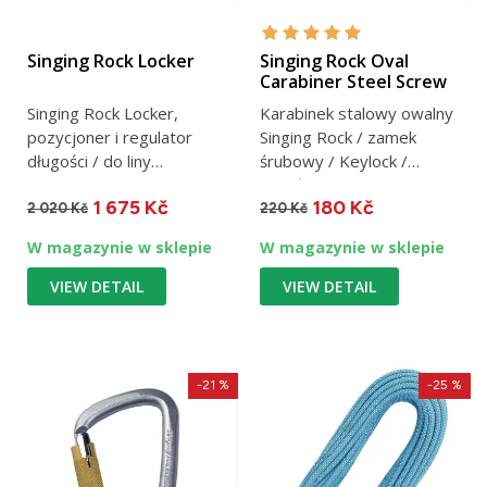
Singing Rock Locker
Singing Rock Oval
Carabiner Steel Screw
Singing Rock Locker,
Karabinek stalowy owalny
pozycjoner i regulator
Singing Rock / zamek
długości / do liny
śrubowy / Keylock /
tekstylnej 11 mm / 188 g
prześwit 18 mm / 30 kN /
1 675 Kč
180 Kč
176 g
2 020 Kč
220 Kč
W magazynie w sklepie
W magazynie w sklepie
VIEW DETAIL
VIEW DETAIL
-21 %
-25 %