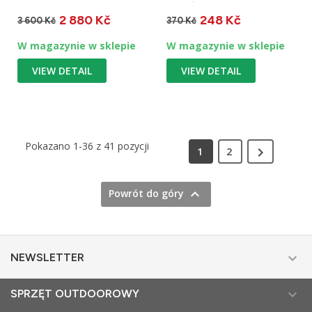
zatrzymywania spadania
kształcie / do grubszych
2 880 Kč
248 Kč
i...
lin / 30 kN...
3 600 Kč
370 Kč
W magazynie w sklepie
W magazynie w sklepie
VIEW DETAIL
VIEW DETAIL
Pokazano 1-36 z 41 pozycji

1
2

Powrót do góry

NEWSLETTER

SPRZĘT OUTDOOROWY