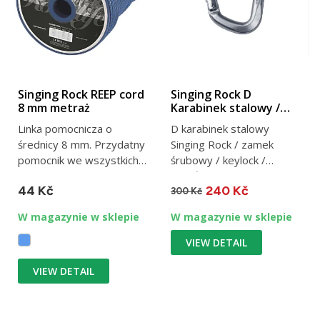
Singing Rock REEP cord
Singing Rock D
8 mm metraż
Karabinek stalowy /
śrubowy
Linka pomocnicza o
D karabinek stalowy
średnicy 8 mm. Przydatny
Singing Rock / zamek
pomocnik we wszystkich
śrubowy / keylock /
pionowych przygodach,...
prześwit 25 mm / 50 kN /
44 Kč
240 Kč
255 g
300 Kč
W magazynie w sklepie
W magazynie w sklepie
VIEW DETAIL
VIEW DETAIL