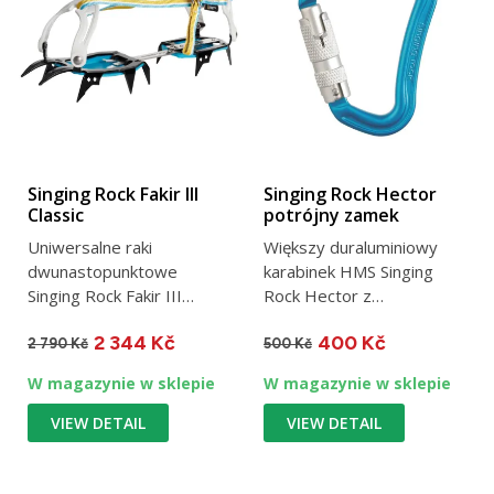
Singing Rock Fakir III
Singing Rock Hector
Classic
potrójny zamek
Uniwersalne raki
Większy duraluminiowy
dwunastopunktowe
karabinek HMS Singing
Singing Rock Fakir III
Rock Hector z
Classic do klasycznej
zabezpieczeniem Triple
2 344 Kč
400 Kč
wspinaczki...
lock...
2 790 Kč
500 Kč
W magazynie w sklepie
W magazynie w sklepie
VIEW DETAIL
VIEW DETAIL