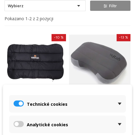

Wybierz
Filtr
Pokazano 1-2 z 2 pozycji
-10 %
-13 %
Technické cookies
Warmpeace poduszka
Poduszka Rab
puchowa ZIP
Stratosphere Pillow
Poduszka puchowa
Lekka, składana poduszka
Analytické cookies
Warmpeace ZIP to
wypełniona izolacją