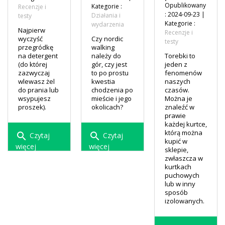
Opublikowany
Kategorie :
Recenzje i
: 2024-09-23 |
Działania i
testy
Kategorie :
wydarzenia
Najpierw
Recenzje i
wyczyść
Czy nordic
testy
przegródkę
walking
na detergent
należy do
Torebki to
(do której
gór, czy jest
jeden z
zazwyczaj
to po prostu
fenomenów
wlewasz żel
kwestia
naszych
do prania lub
chodzenia po
czasów.
wsypujesz
mieście i jego
Można je
proszek).
okolicach?
znaleźć w
prawie
każdej kurtce,
którą można
search
search
Czytaj
Czytaj
kupić w
więcej
więcej
sklepie,
zwłaszcza w
remove_red_eye
remove_red_eye
32
2657
kurtkach
puchowych
lub w inny
comment
comment
0
0
sposób
izolowanych.