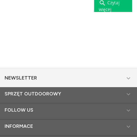
search
Czytaj
więcej
remove_red_eye
2559
comment
0

NEWSLETTER

SPRZĘT OUTDOOROWY

FOLLOW US

INFORMACE