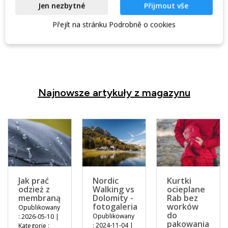
3 180 Kč
80 Kč
3 660 Kč
Jen nezbytné
Přijmout vše
W magazynie w sklepie
W magazynie w skle
Přejít na stránku Podrobně o cookies
Najnowsze artykuły z magazynu
Jak prać
Nordic
Kurtki
odzież z
Walking vs
ocieplane
membraną
Dolomity -
Rab bez
fotogaleria
worków
Opublikowany
do
Opublikowany
: 2026-05-10 |
pakowania
: 2024-11-04 |
Kategorie :