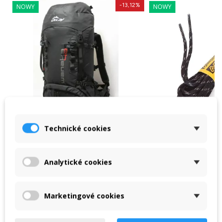
-13,12%
NOWY
NOWY
Technické cookies
Plecak Doldy Wanaka 40 czarny
Asolo sznurówki 1
Analytické cookies
Plecak czeskiej produkcji. Model
Okrągłe sznurówki ma
Doldy Wanaka 40 posiada dwie
Długość 180 cm. Mat
Marketingové cookies
komory z dostępem od góry i od...
poliester. Wyprodu
Włoszech.