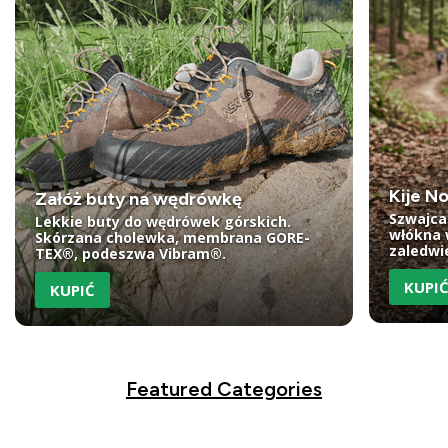
Kije N
Załóż buty na wędrówkę
Szwajca
Lekkie buty do wędrówek górskich.
włókna 
Skórzana cholewka, membrana GORE-
zaledwie
TEX®, podeszwa Vibram®.
KUPI
KUPIĆ
Featured Categories