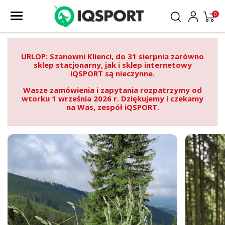
0
URLOP: Szanowni Klienci, do 31 sierpnia zarówno
sklep stacjonarny, jak i sklep internetowy
iQSPORT są nieczynne.
Wasze zamówienia i zapytania rozpatrzymy od
wtorku 1 września 2026 r. Dziękujemy i czekamy
na Was, zespół iQSPORT.