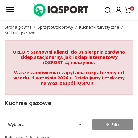
0
Strona główna
Sprzęt outdoorowy
Kuchenki turystyczne
Kuchnie gazowe
URLOP: Szanowni Klienci, do 31 sierpnia zarówno
sklep stacjonarny, jak i sklep internetowy
iQSPORT są nieczynne.
Wasze zamówienia i zapytania rozpatrzymy od
wtorku 1 września 2026 r. Dziękujemy i czekamy
na Was, zespół iQSPORT.
Kuchnie gazowe

Wybierz
Filtr
Pokazano 1-6 z 6 pozycji