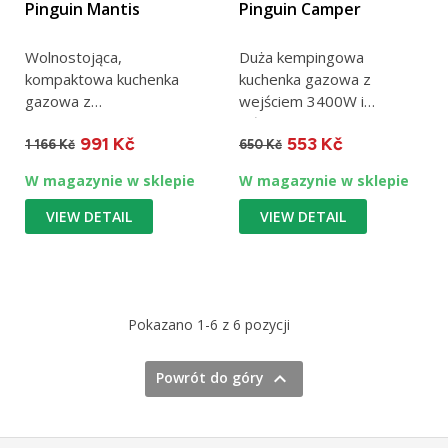
Pinguin Mantis
Pinguin Camper
Wolnostojąca,
Duża kempingowa
kompaktowa kuchenka
kuchenka gazowa z
gazowa z
wejściem 3400W i
podgrzewaniem.
składanymi ramionami o
991 Kč
553 Kč
średnicy 4-17cm. Nadaje...
1 166 Kč
650 Kč
W magazynie w sklepie
W magazynie w sklepie
VIEW DETAIL
VIEW DETAIL
Pokazano 1-6 z 6 pozycji

Powrót do góry