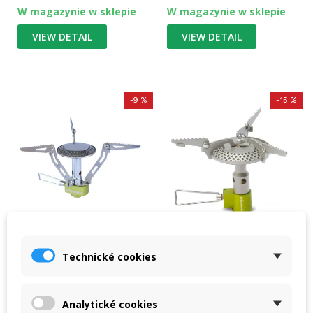
W magazynie w sklepie
W magazynie w sklepie
VIEW DETAIL
VIEW DETAIL
-9 %
-15 %
Technické cookies
Pinguin Trek
Pinguin Surpass Titan
Kompaktowa kuchenka
Najlżejsza i bardzo
Analytické cookies
gazowa Pinguin Trek.
kompaktowa kuchenka