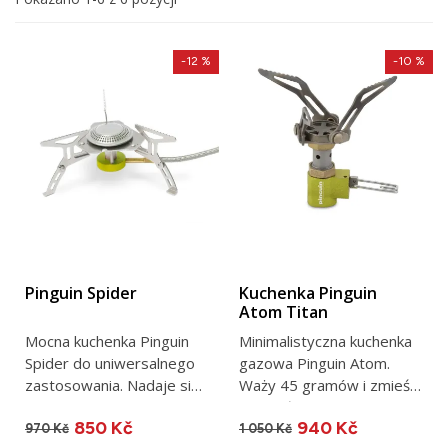
-12 %
-10 %
Pinguin Spider
Kuchenka Pinguin
Atom Titan
Mocna kuchenka Pinguin
Minimalistyczna kuchenka
Spider do uniwersalnego
gazowa Pinguin Atom.
zastosowania. Nadaje się
Waży 45 gramów i zmieści
do szerokiej gamy...
się dosłownie w kieszeni.
850 Kč
940 Kč
970 Kč
1 050 Kč