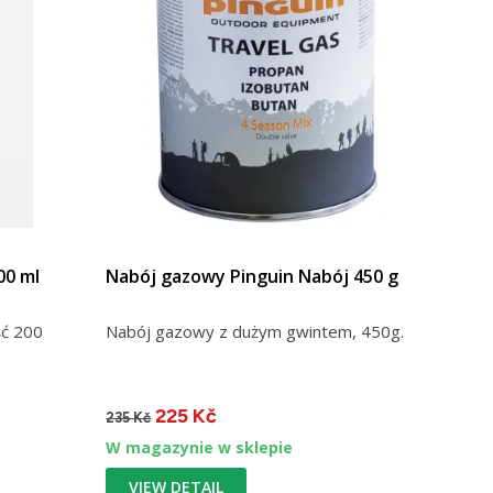
00 ml
Nabój gazowy Pinguin Nabój 450 g
ść 200
Nabój gazowy z dużym gwintem, 450g.
225 Kč
235 Kč
W magazynie w sklepie
VIEW DETAIL