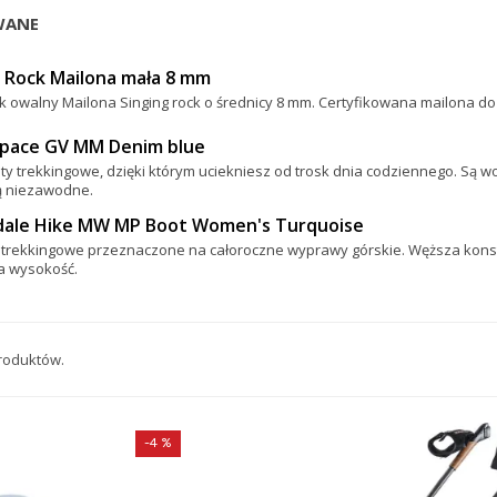
WANE
g Rock Mailona mała 8 mm
k owalny Mailona Singing rock o średnicy 8 mm. Certyfikowana mailona d
Space GV MM Denim blue
ty trekkingowe, dzięki którym uciekniesz od trosk dnia codziennego. Są
są niezawodne.
dale Hike MW MP Boot Women's Turquoise
 trekkingowe przeznaczone na całoroczne wyprawy górskie. Węższa konstr
a wysokość.
produktów.
-4 %