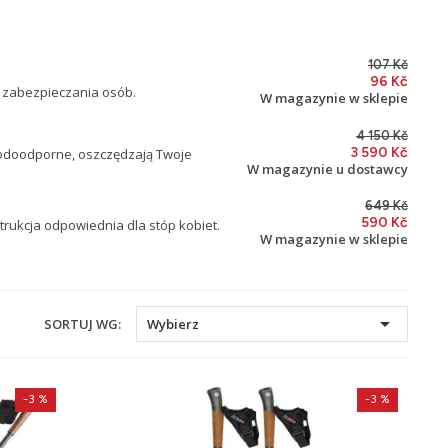
107 Kč
96 Kč
o zabezpieczania osób.
W magazynie w sklepie
4 150 Kč
3 590 Kč
 wodoodporne, oszczędzają Twoje
W magazynie u dostawcy
649 Kč
590 Kč
ukcja odpowiednia dla stóp kobiet.
W magazynie w sklepie

SORTUJ WG:
Wybierz
-3 %
-3 %