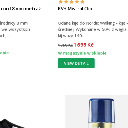
P cord 8 mm metraż
KV+ Mistral Clip
średnicy 8 mm.
Udane kije do Nordic Walking - kije 
 we wszystkich
średniej. Wykonane w 50% z węgla.
h,...
kij waży 140...
1 695 Kč
1 750 Kč
epie
W magazynie w sklepie
VIEW DETAIL