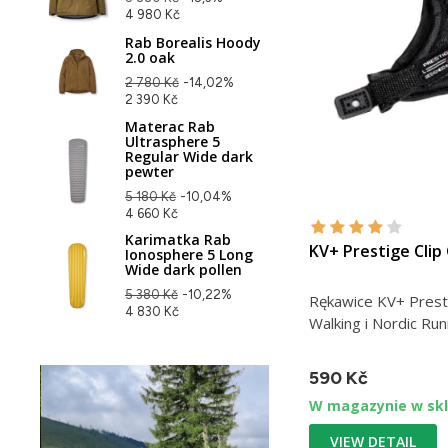
4 980 Kč
Rab Borealis Hoody
2.0 oak
2 780 Kč
-14,02%
2 390 Kč
Materac Rab
Ultrasphere 5
Regular Wide dark
pewter
5 180 Kč
-10,04%
4 660 Kč
Karimatka Rab
KV+ Prestige Clip
Ionosphere 5 Long
Wide dark pollen
5 380 Kč
-10,22%
Rękawice KV+ Presti
4 830 Kč
Walking i Nordic Run
590 Kč
W magazynie w skl
VIEW DETAIL