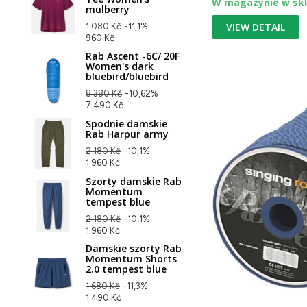
W magazynie w skl
mulberry
VIEW DETAIL
1 080 Kč
-11,1%
960 Kč
Rab Ascent -6C/ 20F
Women's dark
bluebird/bluebird
8 380 Kč
-10,62%
7 490 Kč
Spodnie damskie
Rab Harpur army
2 180 Kč
-10,1%
1 960 Kč
Szorty damskie Rab
Momentum
tempest blue
2 180 Kč
-10,1%
1 960 Kč
Damskie szorty Rab
Momentum Shorts
2.0 tempest blue
1 680 Kč
-11,3%
1 490 Kč