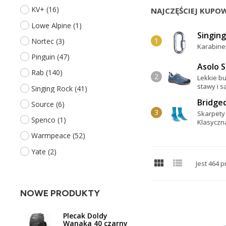
KV+
(16)
NAJCZĘŚCIEJ KUPO
Lowe Alpine
(1)
Singin
Nortec
(3)
Karabine
Pinguin
(47)
Asolo 
Rab
(140)
Lekkie bu
stawy i 
Singing Rock
(41)
Bridge
Source
(6)
Skarpety
Spenco
(1)
Klasyczn
Warmpeace
(52)
Yate
(2)


Jest 464 
NOWE PRODUKTY
Plecak Doldy
Wanaka 40 czarny