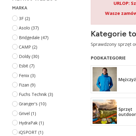
URLOP: Sz
MARKA
Wasze zamówi
3F
(2)
Asolo
(37)
Kategorie t
Bridgedale
(47)
Sprawdzony sprzęt o
CAMP
(2)
Doldy
(30)
PODKATEGORIE
Esbit
(7)
Fenix
(3)
Mężczyź
Fizan
(9)
Fuchs Technik
(3)
Granger's
(10)
Sprzęt
Grivel
(1)
outdoo
HydraPak
(1)
iQSPORT
(1)