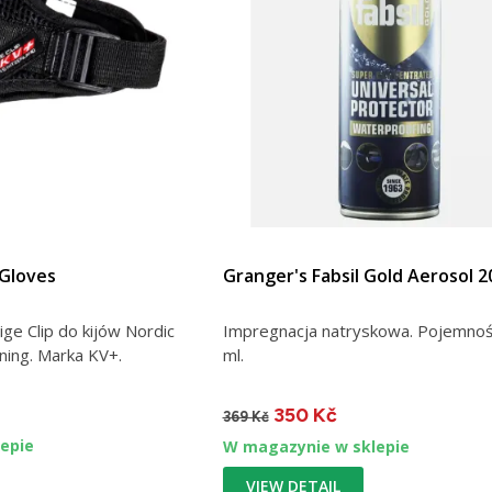
 Gloves
Granger's Fabsil Gold Aerosol 2
ge Clip do kijów Nordic
Impregnacja natryskowa. Pojemno
ning. Marka KV+.
ml.
350 Kč
369 Kč
epie
W magazynie w sklepie
VIEW DETAIL