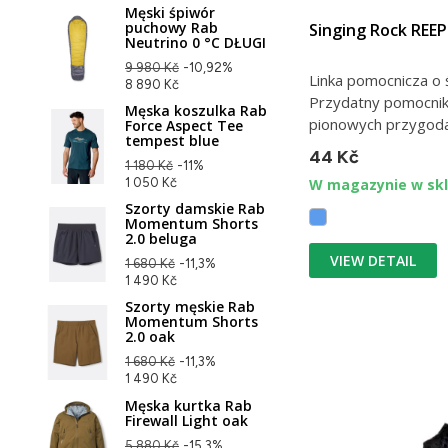
Męski śpiwór
puchowy Rab
Singing Rock REE
Neutrino 0 °C DŁUGI
9 980 Kč
-10,92%
Linka pomocnicza o 
8 890 Kč
Przydatny pomocnik
Męska koszulka Rab
pionowych przygodac
Force Aspect Tee
tempest blue
44 Kč
1 180 Kč
-11%
1 050 Kč
W magazynie w skl
Szorty damskie Rab
Momentum Shorts
2.0 beluga
VIEW DETAIL
1 680 Kč
-11,3%
1 490 Kč
Szorty męskie Rab
Momentum Shorts
2.0 oak
1 680 Kč
-11,3%
1 490 Kč
Męska kurtka Rab
Firewall Light oak
5 880 Kč
-15,3%