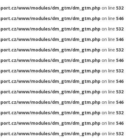
sport.cz/www/modules/dm_gtm/dm_gtm.php
on line
532
sport.cz/www/modules/dm_gtm/dm_gtm.php
on line
546
sport.cz/www/modules/dm_gtm/dm_gtm.php
on line
532
sport.cz/www/modules/dm_gtm/dm_gtm.php
on line
546
sport.cz/www/modules/dm_gtm/dm_gtm.php
on line
532
sport.cz/www/modules/dm_gtm/dm_gtm.php
on line
546
sport.cz/www/modules/dm_gtm/dm_gtm.php
on line
532
sport.cz/www/modules/dm_gtm/dm_gtm.php
on line
546
sport.cz/www/modules/dm_gtm/dm_gtm.php
on line
532
sport.cz/www/modules/dm_gtm/dm_gtm.php
on line
546
sport.cz/www/modules/dm_gtm/dm_gtm.php
on line
532
sport.cz/www/modules/dm_gtm/dm_gtm.php
on line
546
sport.cz/www/modules/dm_gtm/dm_gtm.php
on line
532