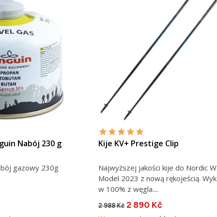
guin Nabój 230 g
Kije KV+ Prestige Clip
abój gazowy 230g
Najwyższej jakości kije do Nordic Wa
Model 2023 z nową rękojeścią. Wy
w 100% z węgla....
2 890 Kč
2 988 Kč