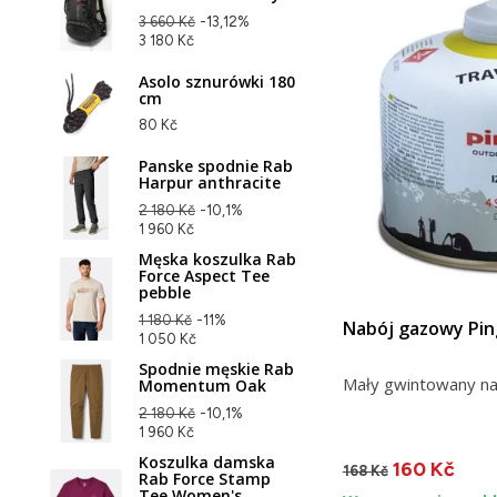
3 660 Kč
-13,12%
3 180 Kč
Asolo sznurówki 180
cm
80 Kč
Panske spodnie Rab
Harpur anthracite
2 180 Kč
-10,1%
1 960 Kč
Męska koszulka Rab
Force Aspect Tee
pebble
1 180 Kč
-11%
Nabój gazowy Pin
1 050 Kč
Spodnie męskie Rab
Mały gwintowany n
Momentum Oak
2 180 Kč
-10,1%
1 960 Kč
Koszulka damska
160 Kč
168 Kč
Rab Force Stamp
Tee Women's