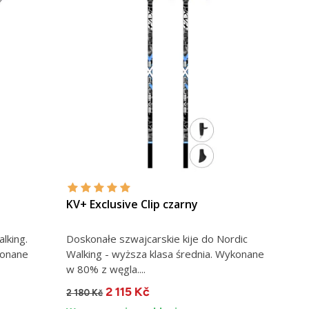
KV+ Exclusive Clip czarny
lking.
Doskonałe szwajcarskie kije do Nordic
konane
Walking - wyższa klasa średnia. Wykonane
w 80% z węgla....
2 115 Kč
2 180 Kč