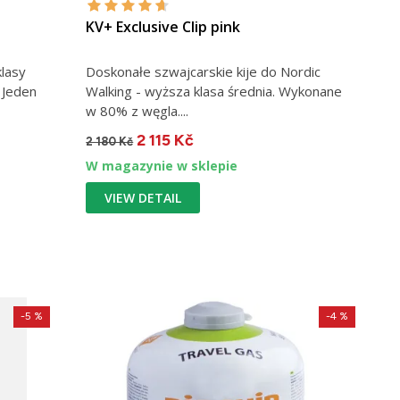
KV+ Exclusive Clip pink
klasy
Doskonałe szwajcarskie kije do Nordic
 Jeden
Walking - wyższa klasa średnia. Wykonane
w 80% z węgla....
2 115 Kč
2 180 Kč
W magazynie w sklepie
VIEW DETAIL
-5 %
-4 %