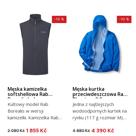
-10 %
-10 %
Męska kamizelka
Męska kurtka
softshellowa Rab
przeciwdeszczowa Rab
Borealis beluga
Phantom 2.0
Kultowy model Rab
Jedna z najlżejszych
Borealis w wersji
wodoodpornych kurtek na
kamizelki. Kamizelka Rab
rynku (117 g rozmiar M).
Borealis, podobnie jak
Idealna jako zapasowa...
1 855 Kč
4 390 Kč
kurtka o tej...
2 080 Kč
4 880 Kč