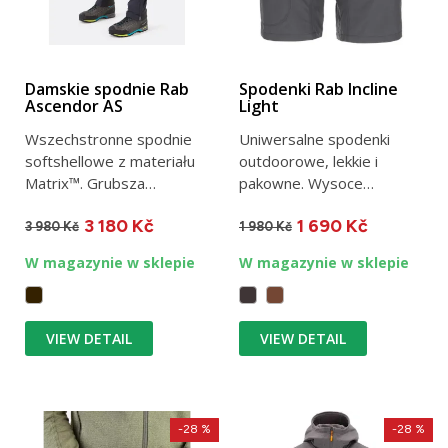
Damskie spodnie Rab
Spodenki Rab Incline
Ascendor AS
Light
Wszechstronne spodnie
Uniwersalne spodenki
softshellowe z materiału
outdoorowe, lekkie i
Matrix™. Grubsza
pakowne. Wysoce
gramatura - przeznaczone
oddychające i elastyczne,
3 180 Kč
1 690 Kč
do...
doskonale...
3 980 Kč
1 980 Kč
W magazynie w sklepie
W magazynie w sklepie
VIEW DETAIL
VIEW DETAIL
-28 %
-28 %