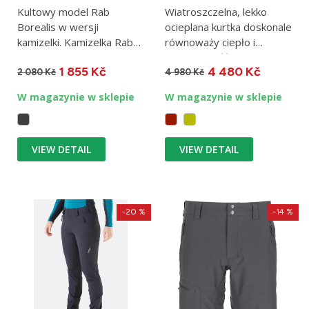
Kultowy model Rab
Wiatroszczelna, lekko
Borealis w wersji
ocieplana kurtka doskonale
kamizelki. Kamizelka Rab
równoważy ciepło i
Borealis, podobnie jak
oddychalność. Rab Xenair...
1 855 Kč
4 480 Kč
kurtka o tej...
2 080 Kč
4 980 Kč
W magazynie w sklepie
W magazynie w sklepie
VIEW DETAIL
VIEW DETAIL
-20 %
-14 %