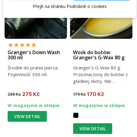
Přejít na stránku Podrobně o cookies
Granger's Down Wash
Wosk do butów
300 ml
Granger's G-Wax 80 g
Środek do prania pierza.
Granger's G-Wax 80 g.
Pojemność 300 ml.
Przeznaczony do butów z
gładkiej skóry. Nie
ogranicza funkcjonalności...
275 Kč
170 Kč
289 Kč
179 Kč
W magazynie w sklepie
W magazynie w sklepie
VIEW DETAIL
VIEW DETAIL