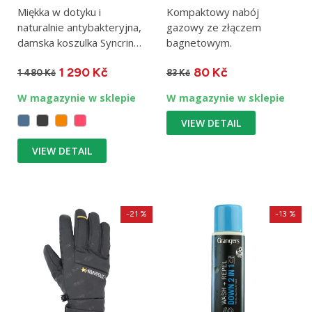
Miękka w dotyku i
Kompaktowy nabój
naturalnie antybakteryjna,
gazowy ze złączem
damska koszulka Syncrino
bagnetowym.
Base Tee jest idealną...
1 290 Kč
80 Kč
1 480 Kč
83 Kč
W magazynie w sklepie
W magazynie w sklepie
VIEW DETAIL
VIEW DETAIL
-21 %
-13 %