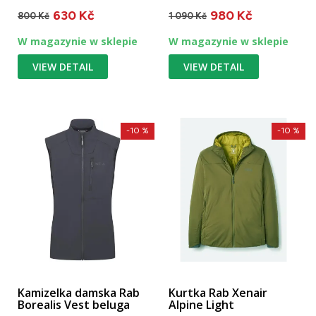
ciepłe, mają
swobodne poruszanie się
630 Kč
980 Kč
antypoślizgową...
po...
800 Kč
1 090 Kč
W magazynie w sklepie
W magazynie w sklepie
VIEW DETAIL
VIEW DETAIL
-10 %
-10 %
Kamizelka damska Rab
Kurtka Rab Xenair
Borealis Vest beluga
Alpine Light