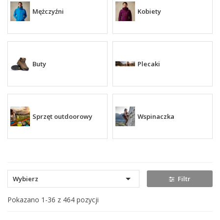
Mężczyźni
Kobiety
Buty
Plecaki
Sprzęt outdoorowy
Wspinaczka

Wybierz
Filtr
Pokazano 1-36 z 464 pozycji