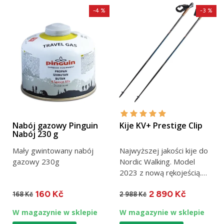
-4 %
-3 %
Nabój gazowy Pinguin
Kije KV+ Prestige Clip
Nabój 230 g
Mały gwintowany nabój
Najwyższej jakości kije do
gazowy 230g
Nordic Walking. Model
2023 z nową rękojeścią.
Wykonane w 100% z
160 Kč
2 890 Kč
węgla....
168 Kč
2 988 Kč
W magazynie w sklepie
W magazynie w sklepie