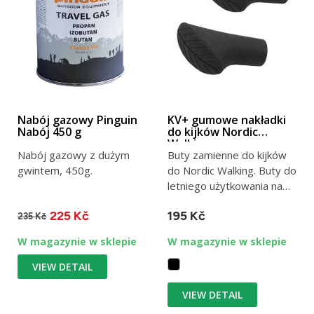
Nabój gazowy Pinguin
KV+ gumowe nakładki
Nabój 450 g
do kijków Nordic
Walking
Nabój gazowy z dużym
Buty zamienne do kijków
gwintem, 450g.
do Nordic Walking. Buty do
letniego użytkowania na
asfalcie i chodnikach.
225 Kč
195 Kč
235 Kč
W magazynie w sklepie
W magazynie w sklepie
VIEW DETAIL
VIEW DETAIL