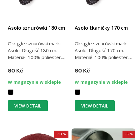
Asolo sznurówki 180 cm
Asolo tkaničky 170 cm
Okrągłe sznurówki marki
Okrągłe sznurówki marki
Asolo. Długość 180 cm.
Asolo. Długość 170 cm.
Materiał: 100% poliester.
Materiał: 100% poliester.
Wyprodukowano we
Wyprodukowano we
80 Kč
80 Kč
Włoszech.
Włoszech.
W magazynie w sklepie
W magazynie w sklepie
VIEW DETAIL
VIEW DETAIL
-13 %
-5 %