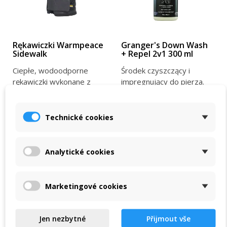
Rękawiczki Warmpeace
Granger's Down Wash
Sidewalk
+ Repel 2v1 300 ml
Ciepłe, wodoodporne
Środek czyszczący i
rękawiczki wykonane z
impregnujący do pierza.
materiału Shell-Tec. Są
Czyści i impregnuje
ciepłe, mają
wszystkie rodzaje piór w
750 Kč
379 Kč
antypoślizgową...
jednym...
950 Kč
439 Kč
Technické cookies
W magazynie w sklepie
W magazynie w sklepie
VIEW DETAIL
VIEW DETAIL
Analytické cookies
Marketingové cookies
-5 %
-5 %
Jen nezbytné
Přijmout vše