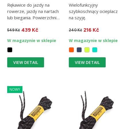
Rękawice do jazdy na
Wielofunkcyjny
rowerze, jazdy na nartach
szybkoschnący ocieplacz
lub biegania. Powierzchnia
na szyję.
antypoślizgowa....
439 Kč
216 Kč
549 Kč
240 Kč
W magazynie w sklepie
W magazynie w sklepie
VIEW DETAIL
VIEW DETAIL
NOWY