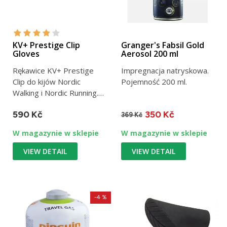
KV+ Prestige Clip
Granger's Fabsil Gold
Gloves
Aerosol 200 ml
Rękawice KV+ Prestige
Impregnacja natryskowa.
Clip do kijów Nordic
Pojemność 200 ml.
Walking i Nordic Running.
Marka KV+.
590 Kč
350 Kč
369 Kč
W magazynie w sklepie
W magazynie w sklepie
VIEW DETAIL
VIEW DETAIL
-4 %