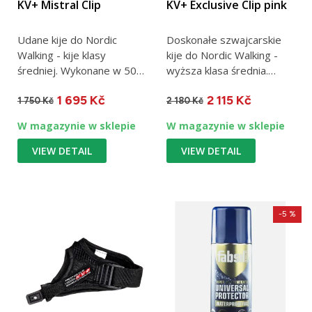
KV+ Mistral Clip
KV+ Exclusive Clip pink
Udane kije do Nordic
Doskonałe szwajcarskie
Walking - kije klasy
kije do Nordic Walking -
średniej. Wykonane w 50%
wyższa klasa średnia.
z węgla. Jeden kij waży
Wykonane w 80% z
1 695 Kč
2 115 Kč
140...
węgla....
1 750 Kč
2 180 Kč
W magazynie w sklepie
W magazynie w sklepie
VIEW DETAIL
VIEW DETAIL
-5 %