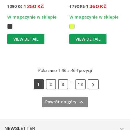
chacie i raczysz swoje...
niestandardowe.
1 250 Kč
1 360 Kč
Przeznaczone do...
1 390 Kč
1 790 Kč
W magazynie w sklepie
W magazynie w sklepie
VIEW DETAIL
VIEW DETAIL
Pokazano 1-36 z 464 pozycji
…

1
2
3
13

Powrót do góry

NEWSLETTER