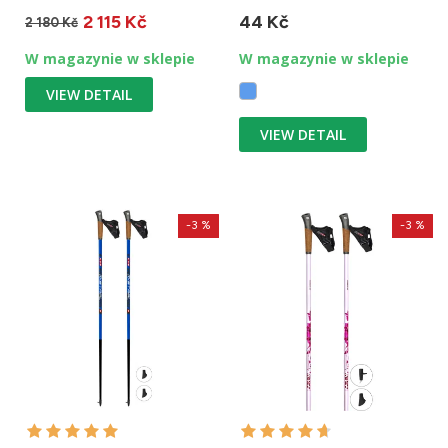
Wykonane w 80% z
pionowych przygodach,...
2 115 Kč
44 Kč
węgla....
2 180 Kč
W magazynie w sklepie
W magazynie w sklepie
VIEW DETAIL
VIEW DETAIL
-3 %
-3 %