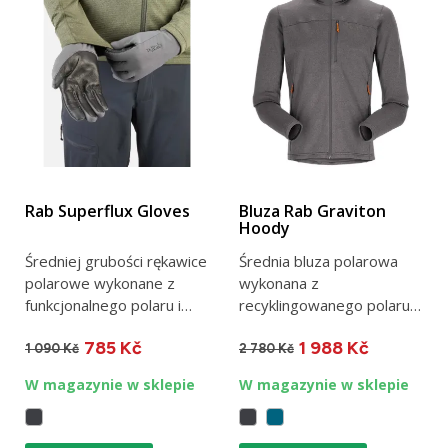
Rab Superflux Gloves
Bluza Rab Graviton
Hoody
Średniej grubości rękawice
Średnia bluza polarowa
polarowe wykonane z
wykonana z
funkcjonalnego polaru i
recyklingowanego polaru
koziej skóry.
stretchowego Thermic™
785 Kč
1 988 Kč
Oddychające,...
G. Idealna do...
1 090 Kč
2 780 Kč
W magazynie w sklepie
W magazynie w sklepie