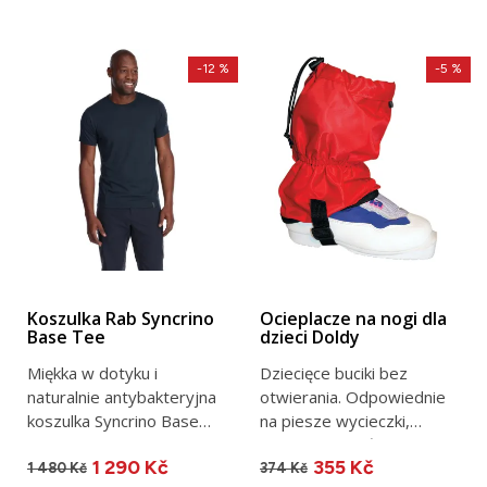
-12 %
-5 %
Koszulka Rab Syncrino
Ocieplacze na nogi dla
Base Tee
dzieci Doldy
Miękka w dotyku i
Dziecięce buciki bez
naturalnie antybakteryjna
otwierania. Odpowiednie
koszulka Syncrino Base
na piesze wycieczki,
Tee jest idealną
mokrą trawę i śnieg....
1 290 Kč
355 Kč
pierwszą...
1 480 Kč
374 Kč