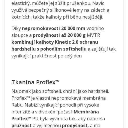
elastický, můžete jej zůžit pruženkou. Navíc
využívá bezpečný silikonové lemy na zádech a
kotnících, takže kalhoty při běhu nesjíždějí.
Díky
nepromokavosti 20 000 mm
vodního
sloupce a
prodyšnosti až 20 000 g
MVTR
kombinují kalhoty Kinetic 2.0 ochranu
hardshellu s pohodlím softshellu
a zajišťují tak
vynikající praktičnost po celý den.
Tkanina Proflex™
Na omak jako softshell, chrání jako hardshell.
Proflex™ je vlastní nepromokavá membrána
Rabu. Nabízí vynikající pohodlí při vysoké
intenzitě a v divokém počasí.
Membrána
Proflex™
PU byla vyvinuta tak, aby nabízela
pružnost
a výjimečnou
prodyšnost
, a má