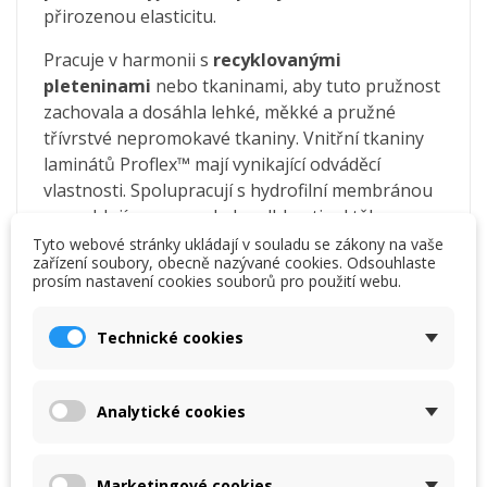
přirozenou elasticitu.
Pracuje v harmonii s
recyklovanými
pleteninami
nebo tkaninami, aby tuto pružnost
zachovala a dosáhla lehké, měkké a pružné
třívrstvé nepromokavé tkaniny. Vnitřní tkaniny
laminátů Proflex™ mají vynikající odváděcí
vlastnosti. Spolupracují s hydrofilní membránou
a urychlují proces pohybu vlhkosti od těla a ven
uceleným systémem. Úprava DWR na lícové
Tyto webové stránky ukládají v souladu se zákony na vaše
zařízení soubory, obecně nazývané cookies. Odsouhlaste
tkanině udržuje membránu v co nejlepším stavu.
prosím nastavení cookies souborů pro použití webu.
Technické cookies
Kalhoty můžete vrstvit a do větší zimy můžete
použít merino
spodky Rab Forge
.
Analytické cookies
Kalhoty Rab Kinetic 2.0
Marketingové cookies