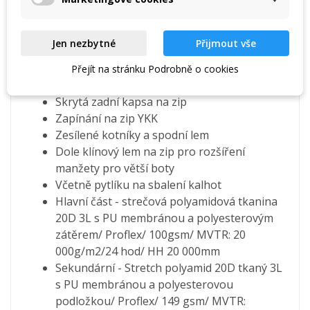
Hmotnost: 270 g (vel. L)
Zipy kapes YKK Aquaguard
Jen nezbytné
Přijmout vše
Nízkoprofilová pružná šňůrka v pase
Elastický pas se silikonovým
Přejít na stránku Podrobně o cookies
vnitřním lemem
Skrytá zadní kapsa na zip
Zapínání na zip YKK
Zesílené kotníky a spodní lem
Dole klínový lem na zip pro rozšíření
manžety pro větší boty
Včetně pytlíku na sbalení kalhot
Hlavní část - strečová polyamidová tkanina
20D 3L s PU membránou a polyesterovým
zátěrem/ Proflex/ 100gsm/ MVTR: 20
000g/m2/24 hod/ HH 20 000mm
Sekundární - Stretch polyamid 20D tkaný 3L
s PU membránou a polyesterovou
podložkou/ Proflex/ 149 gsm/ MVTR: