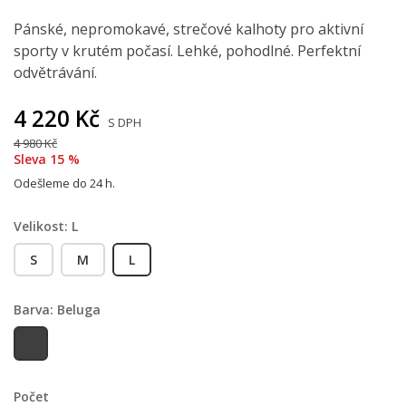
Pánské, nepromokavé, strečové kalhoty pro aktivní
sporty v krutém počasí. Lehké, pohodlné. Perfektní
odvětrávání.
4 220 Kč
S DPH
4 980 Kč
Sleva 15 %
Odešleme do 24 h.
Velikost: L
S
M
L
Barva: Beluga
Beluga
Počet