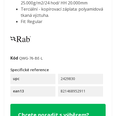
25.000g/m2/24 hod/ HH 20.000mm
Terciální - kopírovací záplata: polyamidová
tkaná výztuha.
Fit: Regular
Kód
QWG-76-BE-L
Specifické reference
upc
2429830
ean13
821468952911
Chcete poradit s výběrem?