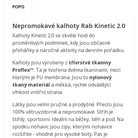
POPIS
Nepromokavé kalhoty Rab Kinetic 2.0
Kalhoty Kinetic 2.0 se skvěle hodí do
proměnlivých podmínek, kdy jsou občasné
přeháňky a náročné aktivity na denním pořádku.
Kalhoty jsou vyrobeny z
třívrstvé tkaniny
Proflex™
. Ta je tvořena dvěma tkaninamí, mezi
kterými je PU membrána. Jsou to
nylonový
tkaný materiál
a měkká, rychle odvádějící
vlhkost vnitřní strana.
Látky jsou velmi pružné a prodyšné. Přesto jsou
100% větruvzdorné a nepromokavé. Střih je
štíhlý, sportovní. Ideální na běžky, běh a pod. Na
spodku nohavic jsou zipy, kterými nohavice
rozšíříte - vhodné pro vysoké boty. Pas je