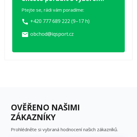
Ptejte se, rádi vám poradíme:
+420 777 689 222 (9–17 h)
call
obchod@iqsport.cz
email
OVĚŘENO NAŠIMI
ZÁKAZNÍKY
Prohlédněte si vybraná hodnocení našich zákazníků.