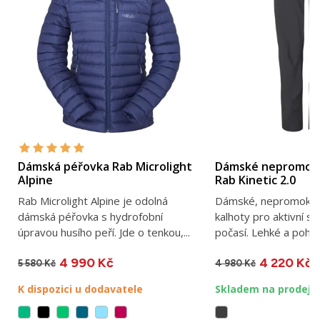
Dámská péřovka Rab Microlight
Dámské nepromoka
Alpine
Rab Kinetic 2.0
Rab Microlight Alpine je odolná
Dámské, nepromokav
dámská péřovka s hydrofobní
kalhoty pro aktivní s
úpravou husího peří. Jde o tenkou,...
počasí. Lehké a pohod
4 990 Kč
4 220 Kč
5 580 Kč
4 980 Kč
K dispozici u dodavatele
Skladem na prodejn