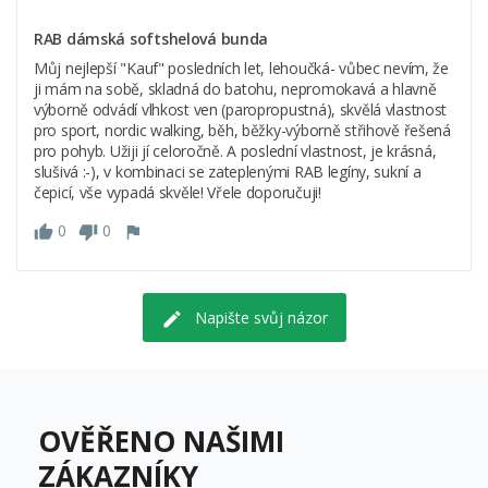
RAB dámská softshelová bunda
Můj nejlepší "Kauf" posledních let, lehoučká- vůbec nevím, že
ji mám na sobě, skladná do batohu, nepromokavá a hlavně
výborně odvádí vlhkost ven (paropropustná), skvělá vlastnost
pro sport, nordic walking, běh, běžky-výborně střihově řešená
pro pohyb. Užiji jí celoročně. A poslední vlastnost, je krásná,
slušivá :-), v kombinaci se zateplenými RAB legíny, sukní a
čepicí, vše vypadá skvěle! Vřele doporučuji!
0
0
Napište svůj názor
OVĚŘENO NAŠIMI
ZÁKAZNÍKY