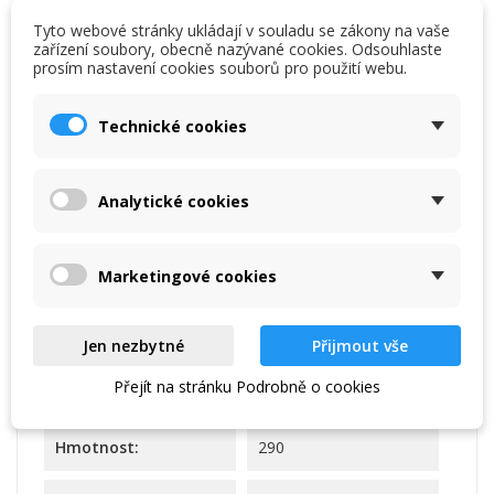
Tyto webové stránky ukládají v souladu se zákony na vaše
zařízení soubory, obecně nazývané cookies. Odsouhlaste
prosím nastavení cookies souborů pro použití webu.
Technické cookies
Analytické cookies
Marketingové cookies
Kód
QWG-75-ULM-10
Jen nezbytné
Přijmout vše
Parametry
Přejít na stránku Podrobně o cookies
Záruka:
2 roky
Hmotnost:
290