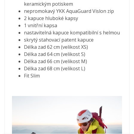
keramickým potiskem
nepromokavý YKK AquaGuard Vislon zip
2 kapuce hluboké kapsy
1 vnitřní kapsa
nastavitelná kapuce kompatibilní s helmou
skrytý stahovací patent kapuce
Délka zad 62 cm (velikost XS)
Délka zad 64 cm (velikost S)
Délka zad 66 cm (velikost M)
Délka zad 68 cm (velikost L)
Fit Slim