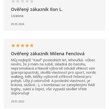
Ověřený zákazník Ilon L.
Uzasna
09.05.2024
Ověřený zákazník Milena Fenclová
Můj nejlepší "Kauf" posledních let, lehoučká- vůbec
nevím, že ji mám na sobě, skladná do batohu,
nepromokavá a hlavně výborně odvádí vlhkost ven
(paropropustná), skvělá vlastnost pro sport, nordic
walking, běh, běžky-výborně střihově řešená pro
pohyb. Užiji jí celoročně. A poslední vlastnost, je
krásná, slušivá :-), v kombinaci se zateplenými RAB
legíny, sukní a čepicí, vše vypadá skvěle! Vřele
doporučuji!
29.01.2022