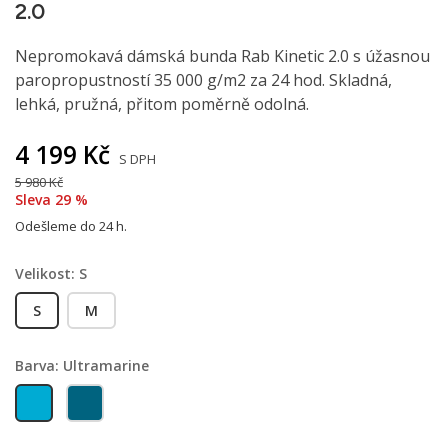
2.0
Nepromokavá dámská bunda Rab Kinetic 2.0 s úžasnou
paropropustností 35 000 g/m2 za 24 hod. Skladná,
lehká, pružná, přitom poměrně odolná.
4 199 Kč
S DPH
5 980 Kč
Sleva 29 %
Odešleme do 24 h.
Velikost: S
S
M
Barva: Ultramarine
Ultramarine
Orion blue