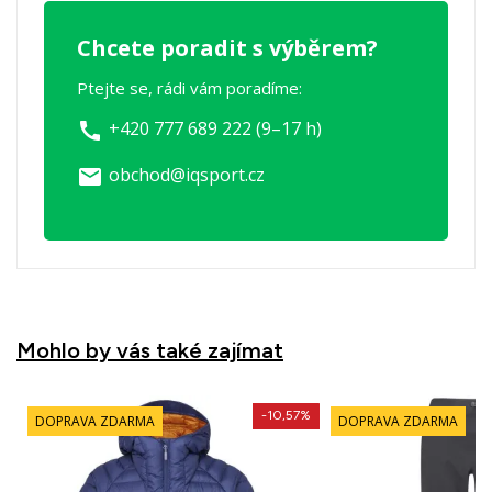
Chcete poradit s výběrem?
Ptejte se, rádi vám poradíme:
+420 777 689 222 (9–17 h)
call
obchod@iqsport.cz
email
Mohlo by vás také zajímat
-10,57%
DOPRAVA ZDARMA
DOPRAVA ZDARMA