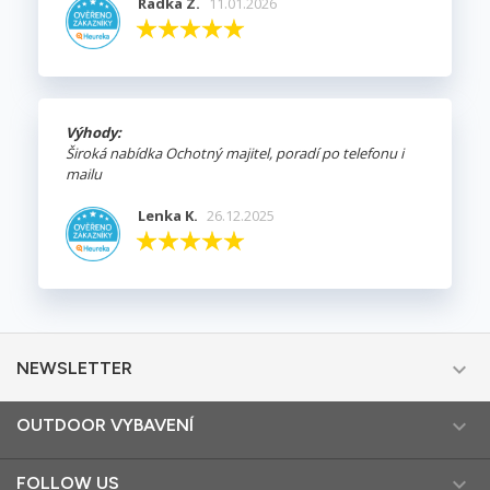
Radka Z.
11.01.2026
Výhody:
Široká nabídka Ochotný majitel, poradí po telefonu i
mailu
Lenka K.
26.12.2025

NEWSLETTER

OUTDOOR VYBAVENÍ

FOLLOW US