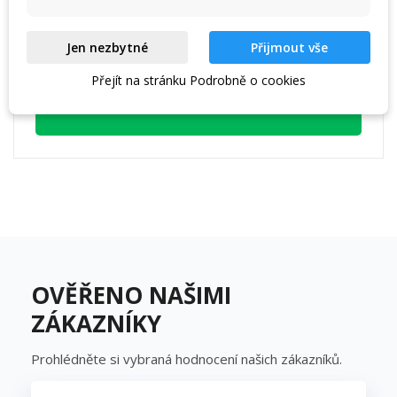
Ptejte se, rádi vám poradíme:
+420 777 689 222 (9–17 h)
call
Jen nezbytné
Přijmout vše
Přejít na stránku Podrobně o cookies
obchod@iqsport.cz
email
OVĚŘENO NAŠIMI
ZÁKAZNÍKY
Prohlédněte si vybraná hodnocení našich zákazníků.