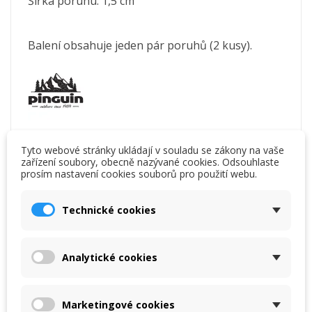
Šířka poruhu: 1,5 cm
Balení obsahuje jeden pár poruhů (2 kusy).
Kód
PIN005
Tyto webové stránky ukládají v souladu se zákony na vaše
zařízení soubory, obecně nazývané cookies. Odsouhlaste
prosím nastavení cookies souborů pro použití webu.
Specifické reference
upc
2430236
Technické cookies
ean13
8592638535099
Analytické cookies
Chcete poradit s výběrem?
Marketingové cookies