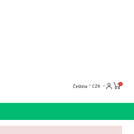
0

CZK
Čeština
