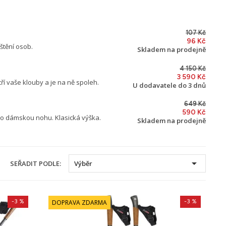
107 Kč
96 Kč
štění osob.
Skladem na prodejně
4 150 Kč
3 590 Kč
í vaše klouby a je na ně spoleh.
U dodavatele do 3 dnů
649 Kč
590 Kč
ro dámskou nohu. Klasická výška.
Skladem na prodejně

SEŘADIT PODLE:
Výběr
-3 %
-3 %
DOPRAVA ZDARMA