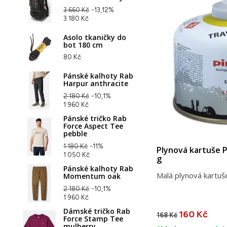
3 660 Kč
-13,12%
3 180 Kč
Asolo tkaničky do
bot 180 cm
80 Kč
Pánské kalhoty Rab
Harpur anthracite
2 180 Kč
-10,1%
1 960 Kč
Pánské tričko Rab
Force Aspect Tee
pebble
1 180 Kč
-11%
Plynová kartuše P
1 050 Kč
g
Pánské kalhoty Rab
Malá plynová kartu
Momentum oak
2 180 Kč
-10,1%
1 960 Kč
Dámské tričko Rab
160 Kč
168 Kč
Force Stamp Tee
mulberry