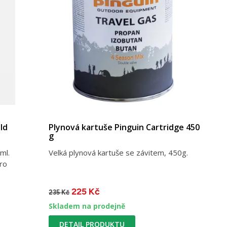
ld
Plynová kartuše Pinguin Cartridge 450
g
ml.
Velká plynová kartuše se závitem, 450g.
ro
225 Kč
235 Kč
Skladem na prodejně
DETAIL PRODUKTU