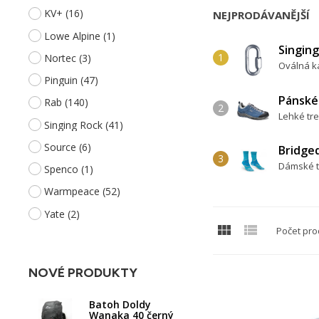
KV+
(16)
NEJPRODÁVANĚJŠÍ
Lowe Alpine
(1)
Singin
Nortec
(3)
Oválná ka
Pinguin
(47)
Pánské
Rab
(140)
Lehké tre
Singing Rock
(41)
Source
(6)
Bridge
Dámské tr
Spenco
(1)
Warmpeace
(52)
Yate
(2)


Počet pro
NOVÉ PRODUKTY
Batoh Doldy
Wanaka 40 černý