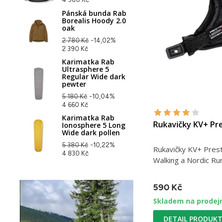
Pánská bunda Rab
Borealis Hoody 2.0
oak
2 780 Kč
-14,02%
2 390 Kč
Karimatka Rab
Ultrasphere 5
Regular Wide dark
pewter
5 180 Kč
-10,04%
4 660 Kč
Karimatka Rab
Rukavičky KV+ Pre
Ionosphere 5 Long
Wide dark pollen
5 380 Kč
-10,22%
Rukavičky KV+ Prest
4 830 Kč
Walking a Nordic Ru
590 Kč
Skladem na prodej
DETAIL PRODUK