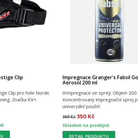
stige Clip
Impregnace Granger's Fabsil Go
Aerosol 200 ml
ige Clip pro hole Nordic
0Impregnace ve spreji. Objem 200 
nning. Značka KV+.
Koncentrovaný impregnační sprej p
univerzální použití.
350 Kč
369 Kč
ně
Skladem na prodejně
TU
DETAIL PRODUKTU