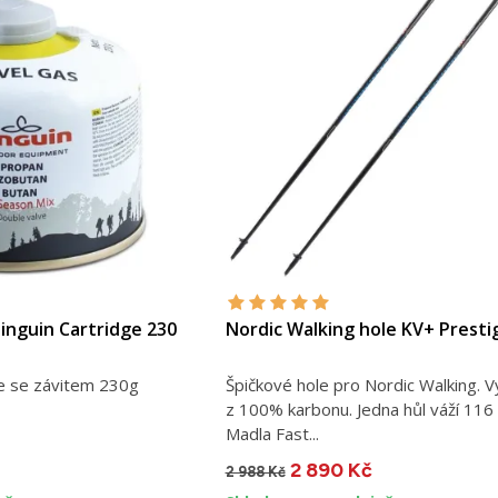
inguin Cartridge 230
Nordic Walking hole KV+ Prestig
še se závitem 230g
Špičkové hole pro Nordic Walking. 
z 100% karbonu. Jedna hůl váží 116 
Madla Fast...
2 890 Kč
2 988 Kč