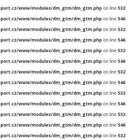
sport.cz/www/modules/dm_gtm/dm_gtm.php
on line
532
sport.cz/www/modules/dm_gtm/dm_gtm.php
on line
546
sport.cz/www/modules/dm_gtm/dm_gtm.php
on line
532
sport.cz/www/modules/dm_gtm/dm_gtm.php
on line
546
sport.cz/www/modules/dm_gtm/dm_gtm.php
on line
532
sport.cz/www/modules/dm_gtm/dm_gtm.php
on line
546
sport.cz/www/modules/dm_gtm/dm_gtm.php
on line
532
sport.cz/www/modules/dm_gtm/dm_gtm.php
on line
546
sport.cz/www/modules/dm_gtm/dm_gtm.php
on line
532
sport.cz/www/modules/dm_gtm/dm_gtm.php
on line
546
sport.cz/www/modules/dm_gtm/dm_gtm.php
on line
532
sport.cz/www/modules/dm_gtm/dm_gtm.php
on line
546
sport.cz/www/modules/dm_gtm/dm_gtm.php
on line
532