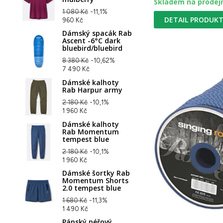
Skladem na prodej
1 080 Kč
-11,1%
DETAIL PRODUK
960 Kč
Dámský spacák Rab
Ascent -6°C dark
bluebird/bluebird
8 380 Kč
-10,62%
7 490 Kč
Dámské kalhoty
Rab Harpur army
2 180 Kč
-10,1%
1 960 Kč
Dámské kalhoty
Rab Momentum
tempest blue
2 180 Kč
-10,1%
1 960 Kč
Dámské šortky Rab
Momentum Shorts
2.0 tempest blue
1 680 Kč
-11,3%
1 490 Kč
Pánský péřový