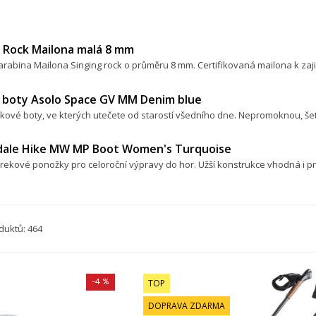
g Rock Mailona malá 8 mm
rabina Mailona Singing rock o průměru 8 mm. Certifikovaná mailona k zaji
 boty Asolo Space GV MM Denim blue
kové boty, ve kterých utečete od starostí všedního dne. Nepromoknou, šetř
dale Hike MW MP Boot Women's Turquoise
ekové ponožky pro celoroční výpravy do hor. Užší konstrukce vhodná i p
duktů: 464
-4 %
TOP
DOPRAVA ZDARMA