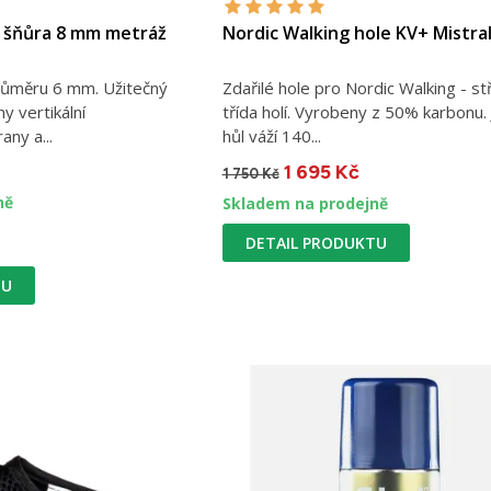
P šňůra 8 mm metráž
Nordic Walking hole KV+ Mistral
ůměru 6 mm. Užitečný
Zdařilé hole pro Nordic Walking - st
y vertikální
třída holí. Vyrobeny z 50% karbonu.
any a...
hůl váží 140...
1 695 Kč
1 750 Kč
ně
Skladem na prodejně
DETAIL PRODUKTU
TU