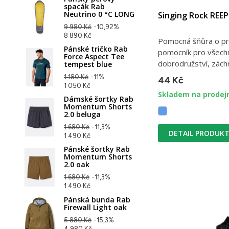
spacák Rab
Neutrino 0 °C LONG
Singing Rock REE
9 980 Kč
-10,92%
8 890 Kč
Pomocná šňůra o pr
Pánské tričko Rab
pomocník pro všechn
Force Aspect Tee
dobrodružství, záchr
tempest blue
1 180 Kč
-11%
44 Kč
1 050 Kč
Skladem na prodej
Dámské šortky Rab
Momentum Shorts
2.0 beluga
1 680 Kč
-11,3%
DETAIL PRODUK
1 490 Kč
Pánské šortky Rab
Momentum Shorts
2.0 oak
1 680 Kč
-11,3%
1 490 Kč
Pánská bunda Rab
Firewall Light oak
5 880 Kč
-15,3%
4 980 Kč