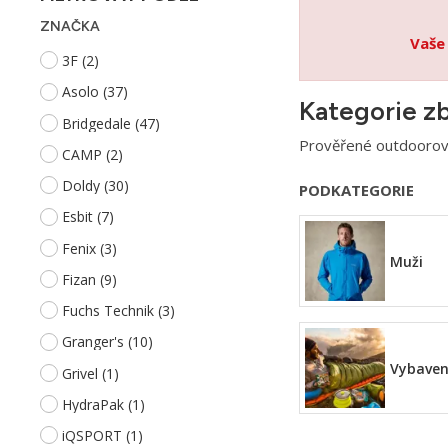
ZNAČKA
Vaše
3F
(2)
Asolo
(37)
Kategorie z
Bridgedale
(47)
Prověřené outdoorové
CAMP
(2)
Doldy
(30)
PODKATEGORIE
Esbit
(7)
Fenix
(3)
Muži
Fizan
(9)
Fuchs Technik
(3)
Granger's
(10)
Vybaven
Grivel
(1)
HydraPak
(1)
iQSPORT
(1)