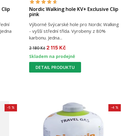
 Clip
Nordic Walking hole KV+ Exclusive Clip
pink
řední
Výborné švýcarské hole pro Nordic Walking
 Jedna
- vyšší střední třída. Vyrobeny z 80%
karbonu. Jedna...
2 115 Kč
2 180 Kč
Skladem na prodejně
DETAIL PRODUKTU
-5 %
-4 %