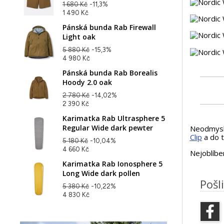
1 680 Kč
-11,3%
1 490 Kč
Pánská bunda Rab Firewall
Light oak
5 880 Kč
-15,3%
4 980 Kč
Pánská bunda Rab Borealis
Hoody 2.0 oak
2 780 Kč
-14,02%
2 390 Kč
Karimatka Rab Ultrasphere 5
Regular Wide dark pewter
Neodmysli
Clip
a do t
5 180 Kč
-10,04%
4 660 Kč
Nejoblíbe
Karimatka Rab Ionosphere 5
Long Wide dark pollen
Pošli
5 380 Kč
-10,22%
4 830 Kč