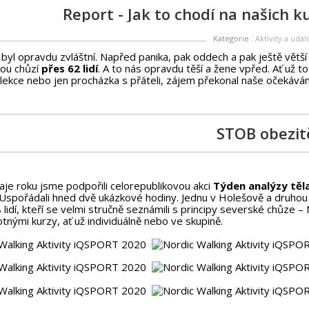
Report - Jak to chodí na našich 
Kategorie :
Aktivity a udál
byl opravdu zvláštní. Napřed panika, pak oddech a pak ještě větš
ou chůzí
přes 62 lidí
. A to nás opravdu těší a žene vpřed. Ať už to
lekce nebo jen procházka s přáteli, zájem překonal naše očekáván
STOB obezit
aje roku jsme podpořili celorepublikovou akci
Týden analýzy těl
Uspořádali hned dvě ukázkové hodiny. Jednu v Holešově a druhou 
lidí, kteří se velmi stručně seznámili s principy severské chůze – N
tnými kurzy, ať už individuálně nebo ve skupině.