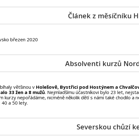
Článek z měsíčníku 
Absolventi kurzů Nor
bíhaly většinou v
Holešově, Bystřici pod Hostýnem a Chvalčo
alo 33 žen a 8 mužů
. Nejmladšímu účastníkovi bylo 23 let, nejst
m kurzy nepořádáme, nicméně několik dětí s námi také chodilo a ne
 40 a 50 lety.
Severskou chůzí ke