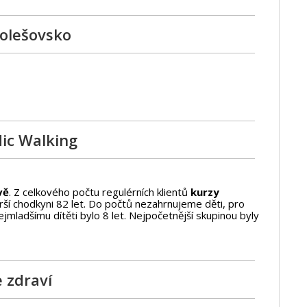
Holešovsko
dic Walking
vě
. Z celkového počtu regulérních klientů
kurzy
arší chodkyni 82 let. Do počtů nezahrnujeme děti, pro
jmladšímu dítěti bylo 8 let. Nejpočetnější skupinou byly
 zdraví