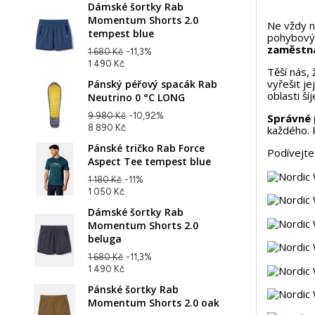
Dámské šortky Rab
Momentum Shorts 2.0
Ne vždy n
tempest blue
pohybovým
zaměstn
1 680 Kč
-11,3%
1 490 Kč
Těší nás, 
vyřešit je
Pánský péřový spacák Rab
oblasti ší
Neutrino 0 °C LONG
9 980 Kč
-10,92%
Správné 
8 890 Kč
každého. 
Pánské tričko Rab Force
Podívejte 
Aspect Tee tempest blue
1 180 Kč
-11%
1 050 Kč
Dámské šortky Rab
Momentum Shorts 2.0
beluga
1 680 Kč
-11,3%
1 490 Kč
Pánské šortky Rab
Momentum Shorts 2.0 oak