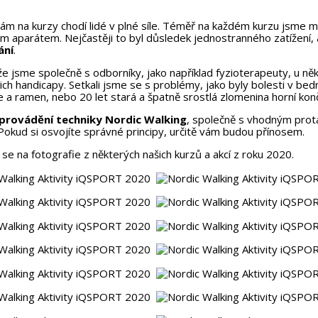
ám na kurzy chodí lidé v plné síle. Téměř na každém kurzu jsme mě
 aparátem. Nejčastěji to byl důsledek jednostranného zatížení,
ání
.
že jsme společně s odborníky, jako například fyzioterapeuty, u něk
jich handicapy. Setkali jsme se s problémy, jako byly bolesti v bed
je a ramen, nebo 20 let stará a špatně srostlá zlomenina horní kon
provádění techniky Nordic Walking
, společně s vhodným prota
Pokud si osvojíte správné principy, určitě vám budou přínosem.
se na fotografie z některých našich kurzů a akcí z roku 2020.