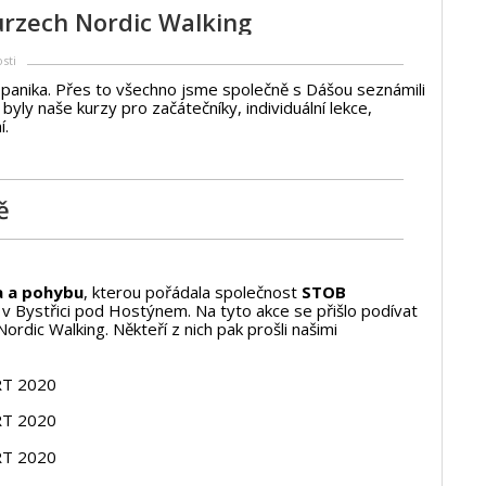
kurzech Nordic Walking
osti
í panika. Přes to všechno jsme společně s Dášou seznámili
 byly naše kurzy pro začátečníky, individuální lekce,
í.
ě
a a pohybu
, kterou pořádala společnost
STOB
v Bystřici pod Hostýnem. Na tyto akce se přišlo podívat
ordic Walking. Někteří z nich pak prošli našimi