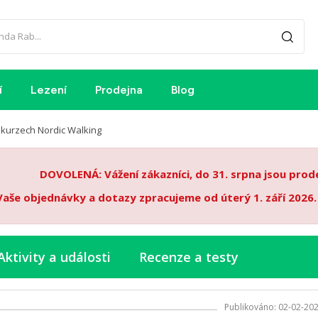
í
Lezení
Prodejna
Blog
h kurzech Nordic Walking
DOVOLENÁ: Vážení zákazníci, do 31. srpna jsou pro
Vaše objednávky a dotazy zpracujeme od úterý 1. září 2026
Aktivity a události
Recenze a testy
Publikováno: 02-02-20