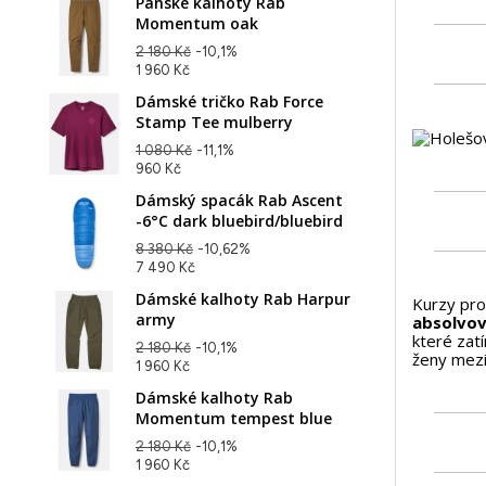
Pánské kalhoty Rab
Momentum oak
2 180 Kč
-10,1%
1 960 Kč
Dámské tričko Rab Force
Stamp Tee mulberry
1 080 Kč
-11,1%
960 Kč
Dámský spacák Rab Ascent
-6°C dark bluebird/bluebird
8 380 Kč
-10,62%
7 490 Kč
Dámské kalhoty Rab Harpur
Kurzy pro
army
absolvov
které zatí
2 180 Kč
-10,1%
ženy mezi
1 960 Kč
Dámské kalhoty Rab
Momentum tempest blue
2 180 Kč
-10,1%
1 960 Kč