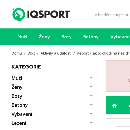
Muži
Ženy
Boty
Batohy
Vybaven
Domů
Blog
Aktivity a události
Report - Jak to chodí na našic
KATEGORIE
Muži

Ženy

Boty

Batohy

home
Vybavení

Lezení
