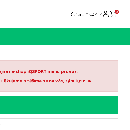
0

CZK
Čeština

dejna i e-shop iQSPORT mimo provoz.
. Děkujeme a těšíme se na vás, tým iQSPORT.
21