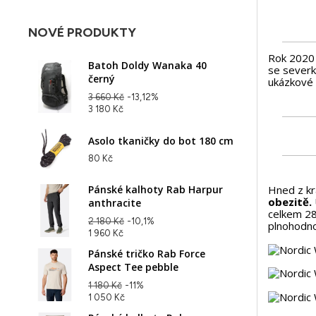
NOVÉ PRODUKTY
Rok 2020 
Batoh Doldy Wanaka 40
se severk
černý
ukázkové 
3 660 Kč
-13,12%
3 180 Kč
Asolo tkaničky do bot 180 cm
80 Kč
Pánské kalhoty Rab Harpur
Hned z kr
obezitě.
anthracite
celkem 28 
2 180 Kč
-10,1%
plnohodno
1 960 Kč
Pánské tričko Rab Force
Aspect Tee pebble
1 180 Kč
-11%
1 050 Kč