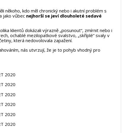
li někoho, kdo měl chronický nebo i akutní problém s
 a jako vůbec
nejhorší se jeví dlouholeté sedavé
olika klientů dokázali výrazně „posunout“, zmírnit nebo i
rech, ochablé mezilopatkové svalstvo, „skříplé“ svaly v
četiny, která nedovolovala zapažení.
hováním, nás utvrzují, že je to pohyb vhodný pro