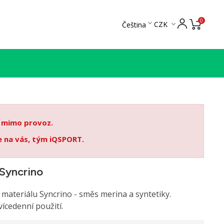
0

CZK
Čeština

T mimo provoz.
e na vás, tým iQSPORT.
Syncrino
materiálu Syncrino - směs merina a syntetiky.
vícedenní použití.