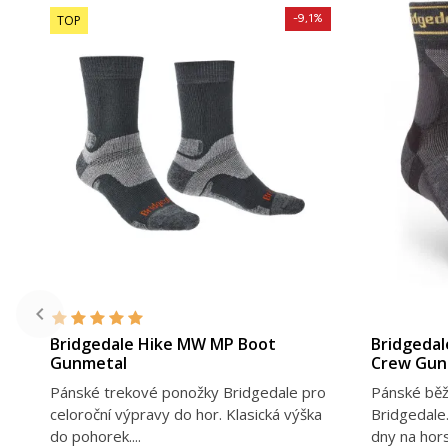
-9,1%
TOP
DETAIL PRODUKTU
Bridgedale Hike MW MP Boot
Bridgedal
Gunmetal
Crew Gun
Pánské trekové ponožky Bridgedale pro
Pánské běž
celoroční výpravy do hor. Klasická výška
Bridgedale.
do pohorek....
dny na hors