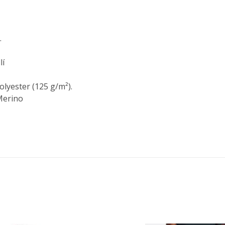
.
lí
lyester (125 g/m²).
 Merino