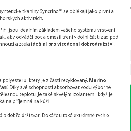
syntetické tkaniny Syncrino™ se oblékají jako první a
 horských aktivitách.
třih, jsou ideálním základem vašeho systému vrstvení
ak, aby odváděl pot a omezil tření v dolní části zad pod
hnoucí a zcela
ideální pro vícedenní dobrodružství
.
 polyesteru, který je z části recyklovaný.
Merino
očasí. Díky své schopnosti absorbovat vodu výborně
ělesnou teplotu. Je také skvělým izolantem i když je
kká na příjemná na kůži
á a dobře drží tvar. Dokážou také extrémně rychle