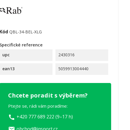
Kód
QBL-34-BEL-XLG
Specifické reference
upc
2430316
ean13
5059913004440
Chcete poradit s výběrem?
Ptejte se, rádi vám poradíme:
+420 777 689 222 (9–17 h)
call
obchod@iqsport.cz
email