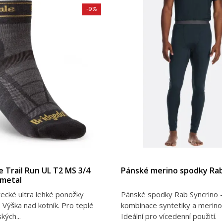
-9%
DETAIL PRODUKTU
DETAIL PRODUKT
e Trail Run UL T2 MS 3/4
Pánské merino spodky Rab
metal
ecké ultra lehké ponožky
Pánské spodky Rab Syncrino 
 Výška nad kotník. Pro teplé
kombinace syntetiky a merino 
kých...
Ideální pro vícedenní použití.