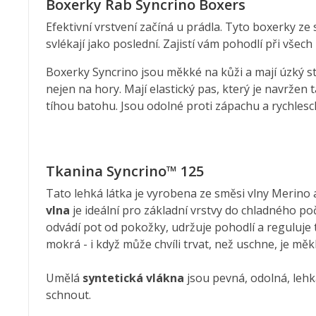
Boxerky Rab Syncrino Boxers
Efektivní vrstvení začíná u prádla. Tyto boxerky ze 
svlékají jako poslední. Zajistí vám pohodlí při všech
Boxerky Syncrino jsou měkké na kůži a mají úzký s
nejen na hory. Mají elastický pas, který je navržen t
tíhou batohu. Jsou odolné proti zápachu a rychlesc
Tkanina Syncrino™ 125
Tato lehká látka je vyrobena ze směsi vlny Merino a
vlna
je ideální pro základní vrstvy do chladného p
odvádí pot od pokožky, udržuje pohodlí a reguluje t
mokrá - i když může chvíli trvat, než uschne, je mě
Umělá
syntetická vlákna
jsou pevná, odolná, lehk
schnout.