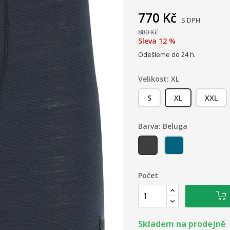
770 Kč
S DPH
880 Kč
Sleva 12 %
Odešleme do 24 h.
Velikost: XL
S
XL
XXL
Barva: Beluga
Beluga
Orion blue
Počet
Skladem na prodejně