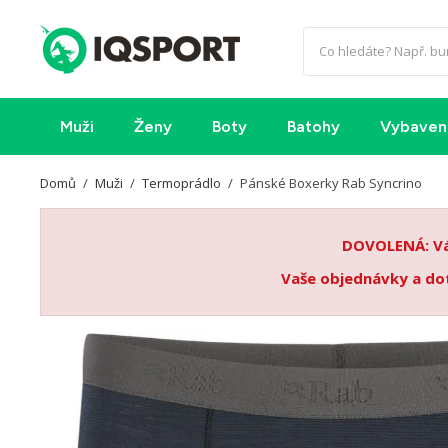
Muži
Ženy
Boty
Batohy
Vybaven
Domů
Muži
Termoprádlo
Pánské Boxerky Rab Syncrino
DOVOLENÁ: Váž
Vaše objednávky a dot