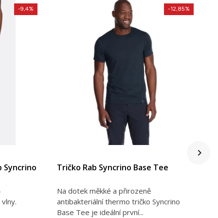
-9,4%
-12,85%
U
DETAIL PRODUKTU
 Syncrino
Tričko Rab Syncrino Base Tee
T
d
-
Na dotek měkké a přirozeně
N
vlny.
antibakteriální thermo tričko Syncrino
a
Base Tee je ideální první...
B