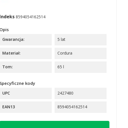
Indeks
8594054162514
Opis
Gwarancja:
5 lat
Materiał:
Cordura
Tom:
65 l
Specyficzne kody
UPC
2427480
EAN13
8594054162514