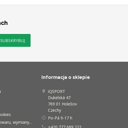
ach
Informacja o sklepie
a
iQSPORT

Dukelská 47
769 01 Holešov
Czechy
ookies
Po-Pá 9-17 h
access_time
owaru, wymiany...
+420 777 689 222
