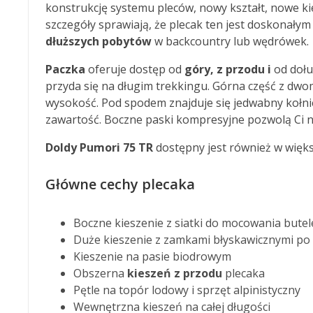
konstrukcję systemu pleców, nowy kształt, nowe k
szczegóły sprawiają, że plecak ten jest doskonał
dłuższych pobytów
w backcountry lub wędrówek.
Paczka
oferuje dostęp od
góry, z przodu i
od dołu
przyda się na długim trekkingu. Górna część z dw
wysokość. Pod spodem znajduje się jedwabny kołni
zawartość. Boczne paski kompresyjne pozwolą Ci 
Doldy Pumori 75 TR
dostępny jest również w większ
Główne cechy plecaka
Boczne kieszenie z siatki do mocowania butele
Duże kieszenie z zamkami błyskawicznymi po
Kieszenie na pasie biodrowym
Obszerna
kieszeń z przodu
plecaka
Pętle na topór lodowy i sprzęt alpinistyczny
Wewnętrzna kieszeń na całej długości