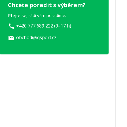
Chcete poradit s výběrem?
Ptejte se, rádi vám poradíme:
+420 777 689 222 (9–17 h)
call
obchod@iqsport.cz
email