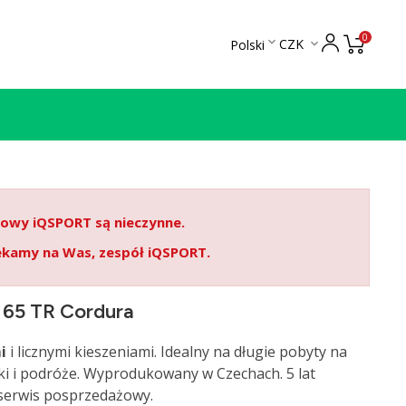
0

CZK
Polski

etowy iQSPORT są nieczynne.
ekamy na Was, zespół iQSPORT.
 65 TR Cordura
i
i licznymi kieszeniami. Idealny na długie pobyty na
zki i podróże. Wyprodukowany w Czechach. 5 lat
 serwis posprzedażowy.