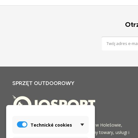
Otr
SPRZĘT OUTDOOROWY
Technické cookies
Sklep internetowy i stacjonarny iQSPORT w Holešowie,
Republika Czeska. Od 2005 roku oferujemy towary, usługi i