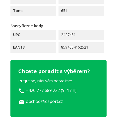
Tom:
65 l
Specyficzne kody
UPC
2427481
EAN13
8594054162521
Chcete poradit s výběrem?
Ptejte se, rádi vám poradíme:
+420 777 689 222 (9–17 h)
call
obchod@iqsport.cz
email