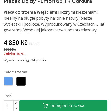
Plecak Doldy Pumori 65 TR Cordura
Plecak
z
trzema wejściami
i licznymi kieszeniami.
Idealny na długie pobyty na łonie natury, piesze
wycieczki i podróże. Wyprodukowany w Czechach. 5 lat
gwarancji. Wysokiej jakości serwis posprzedażowy.
4 850 Kč
Brutto
5 390 Kč
Zniżka 10 %
Wysyłamy w ciągu 24 godzin.
Kolor: Czarny
Niebieski
Czarny
Ilość
DODAJ DO KOSZYKA