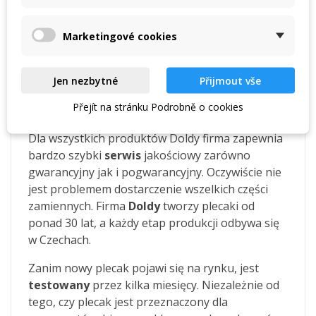
Dane techniczne
Marketingové cookies
Materiały: Cordura
Klamry: Duraflex, ITW Nexus
System pleców: QFS
Jen nezbytné
Přijmout vše
Přejít na stránku Podrobně o cookies
Serwis plecaków Doldy
Dla wszystkich produktów Doldy firma zapewnia
bardzo szybki
serwis
jakościowy zarówno
gwarancyjny jak i pogwarancyjny. Oczywiście nie
jest problemem dostarczenie wszelkich części
zamiennych. Firma
Doldy
tworzy plecaki od
ponad 30 lat, a każdy etap produkcji odbywa się
w Czechach.
Zanim nowy plecak pojawi się na rynku, jest
testowany
przez kilka miesięcy. Niezależnie od
tego, czy plecak jest przeznaczony dla