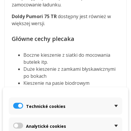
zamocowanie ładunku.
Doldy Pumori 75 TR
dostępny jest również w
większej wersji.
Główne cechy plecaka
Boczne kieszenie z siatki do mocowania
butelek itp.
Duże kieszenie z zamkami błyskawicznymi
po bokach
Kieszenie na pasie biodrowym
Obszerna
kieszeń z przodu
plecaka
Pętle na topór lodowy i sprzęt alpinistyczny
Wewnętrzna kieszeń na całej długości
Technické cookies
Pokrowiec przeciwdeszczowy w klapie
plecaka
Wyprodukowano w Czechach
Analytické cookies