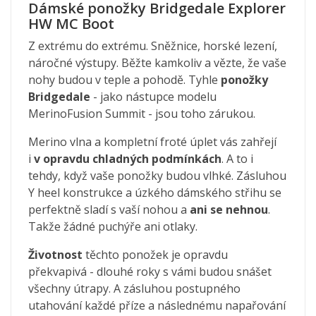
Dámské ponožky Bridgedale Explorer
HW MC Boot
Z extrému do extrému. Sněžnice, horské lezení,
náročné výstupy. Běžte kamkoliv a vězte, že vaše
nohy budou v teple a pohodě. Tyhle
ponožky
Bridgedale
- jako nástupce modelu
MerinoFusion Summit - jsou toho zárukou.
Merino vlna a kompletní froté úplet vás zahřejí
i
v opravdu chladných podmínkách
. A to i
tehdy, když vaše ponožky budou vlhké. Zásluhou
Y heel konstrukce a úzkého dámského střihu se
perfektně sladí s vaší nohou a
ani se nehnou
.
Takže žádné puchýře ani otlaky.
Životnost
těchto ponožek je opravdu
překvapivá - dlouhé roky s vámi budou snášet
všechny útrapy. A zásluhou postupného
utahování každé příze a následnému napařování