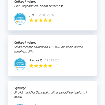
Celkový názor:
První objednávka, dobrá zkušenost.
Jiri P.
23.01.2026
Celkový názor:
Sklad měl mít zavřeni do 4.1.2026, ale zboží dodali
mnohem dřív.
Radka Z.
11.01.2026
Výhody:
Široká nabídka Ochotný majitel, poradí po telefonu i
mailu