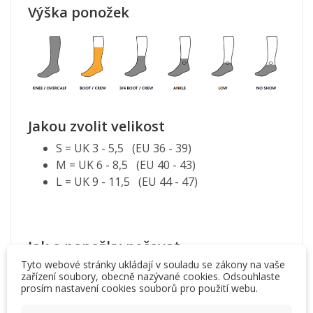
Výška ponožek
Jakou zvolit velikost
S = UK 3 - 5,5 (EU 36 - 39)
M = UK 6 - 8,5 (EU 40 - 43)
L = UK 9 - 11,5 (EU 44 - 47)
Jak o ponožky pečovat
Tyto webové stránky ukládají v souladu se zákony na vaše
Zamezte styku ponožek se suchým zipem!
zařízení soubory, obecně nazývané cookies. Odsouhlaste
Ponožky perte naruby, bez použití aviváže,
prosím nastavení cookies souborů pro použití webu.
max. na 40 °C.​