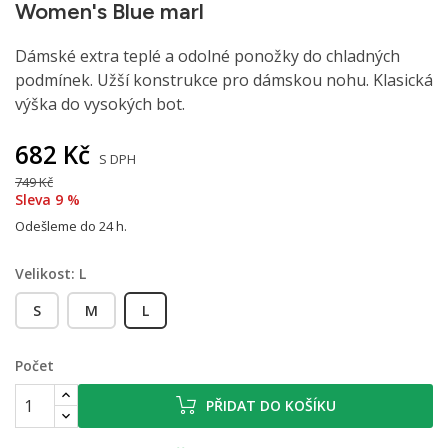
Women's Blue marl
Dámské extra teplé a odolné ponožky do chladných
podmínek. Užší konstrukce pro dámskou nohu. Klasická
výška do vysokých bot.
682 Kč
S DPH
749 Kč
Sleva 9 %
Odešleme do 24 h.
Velikost: L
S
M
L
Počet
PŘIDAT DO KOŠÍKU