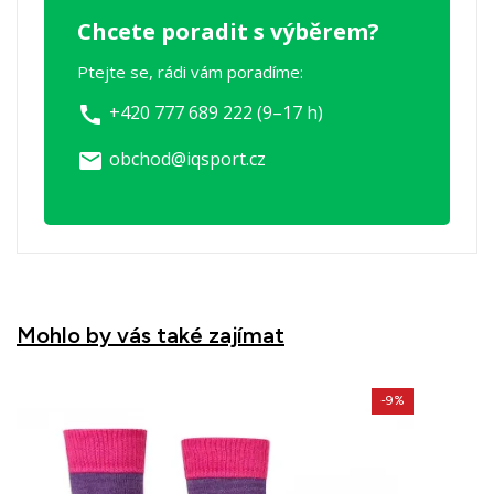
Chcete poradit s výběrem?
Ptejte se, rádi vám poradíme:
+420 777 689 222 (9–17 h)
call
obchod@iqsport.cz
email
Mohlo by vás také zajímat
-9%