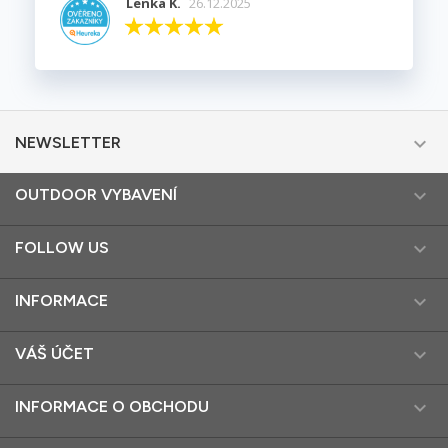
Lenka K.
26.12.2025

NEWSLETTER

OUTDOOR VYBAVENÍ

FOLLOW US

INFORMACE

VÁŠ ÚČET

INFORMACE O OBCHODU