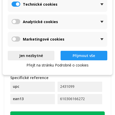
Technické cookies
Analytické cookies
Marketingové cookies
Kód
7106237W422
Parametry
Jen nezbytné
Přijmout vše
Určení:
dámská
Přejít na stránku Podrobně o cookies
Specifické reference
upc
2431099
ean13
610306166272