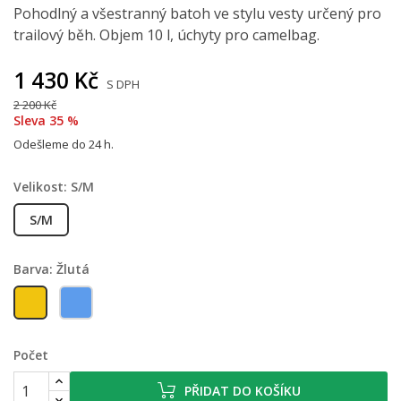
Pohodlný a všestranný batoh ve stylu vesty určený pro
trailový běh. Objem 10 l, úchyty pro camelbag.
1 430 Kč
S DPH
2 200 Kč
Sleva 35 %
Odešleme do 24 h.
Velikost: S/M
S/M
Barva: Žlutá
Žlutá
Modrá
Počet
PŘIDAT DO KOŠÍKU