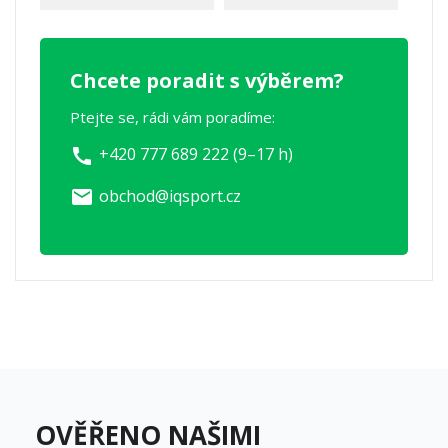
Chcete poradit s výběrem?
Ptejte se, rádi vám poradíme:
+420 777 689 222 (9–17 h)
call
obchod@iqsport.cz
email
OVĚŘENO NAŠIMI