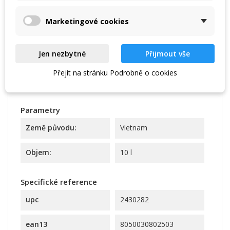
Marketingové cookies
Jen nezbytné
Přijmout vše
Přejít na stránku Podrobně o cookies
Kód
8050030802503
Parametry
Země původu:
Vietnam
Objem:
10 l
Specifické reference
upc
2430282
ean13
8050030802503