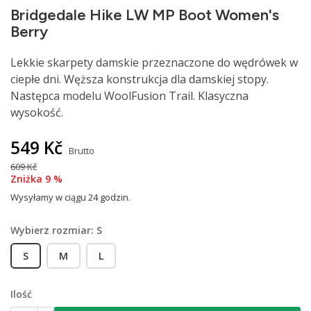
Bridgedale Hike LW MP Boot Women's
Berry
Lekkie skarpety damskie przeznaczone do wędrówek w
ciepłe dni. Węższa konstrukcja dla damskiej stopy.
Następca modelu WoolFusion Trail. Klasyczna
wysokość.
549 Kč
Brutto
609 Kč
Zniżka 9 %
Wysyłamy w ciągu 24 godzin.
Wybierz rozmiar: S
S
M
L
Ilość