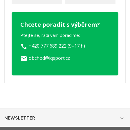
Chcete poradit s výběrem?
Ptejte se, rádi vám poradíme:
+420 777 689 222 (9–17 h)
call
obchod@iqsport.cz
email

NEWSLETTER