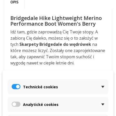
OPIS
Bridgedale Hike Lightweight Merino
Performance Boot Women's Berry
Idź tam, gdzie zaprowadzą Cię Twoje stopy. A
zabiorą Cię daleko, możesz się o to założyć w
tych
Skarpety Bridgedale do wędrówek
na
które możesz liczyć. Zostały one zaprojektowane
tak, aby zapewnić Twoim stopom suchość i
wygodę nawet w ciepłe letnie dni.
Wełna Merino
odprowadza pot
z Twojej skóry i
utrzymuje ciepło nawet gdy jesteś mokry.
Konstrukcja pięty Y sprawia, że skarpety dobrze
Technické cookies
leżą na stopach - dzięki czemu
nie będą się
zbijać
a bąble i pęcherze będą nowym pojęciem.
Dodatkowo, te skarpety są
węższe i specjalnie
Analytické cookies
ukształtowane dla kobiecej stopy
.