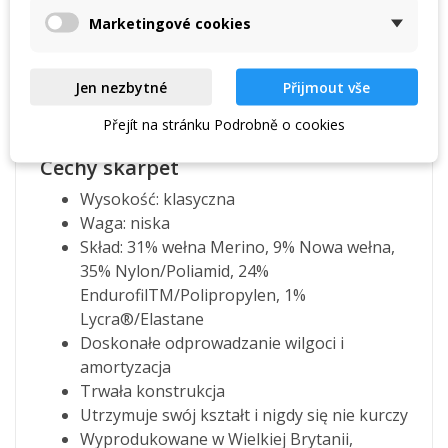
Włókno Endurofil zapewnia skarpetom
Marketingové cookies
długowieczność. A dzięki stopniowemu
napinaniu każdej przędzy i późniejszemu
Jen nezbytné
Přijmout vše
parowaniu podczas produkcji, są one
stabilne
pod względem rozmiaru
i nie kurczą się.
Přejít na stránku Podrobně o cookies
Cechy skarpet
Wysokość: klasyczna
Waga: niska
Skład: 31% wełna Merino, 9% Nowa wełna,
35% Nylon/Poliamid, 24%
EndurofilTM/Polipropylen, 1%
Lycra®/Elastane
Doskonałe odprowadzanie wilgoci i
amortyzacja
Trwała konstrukcja
Utrzymuje swój kształt i nigdy się nie kurczy
Wyprodukowane w Wielkiej Brytanii,