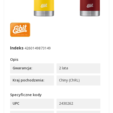
Indeks
4260149873149
Opis
Gwarancja:
2 lata
Kraj pochodzenia:
Chiny (ChRL)
Specyficzne kody
UPC
2430262