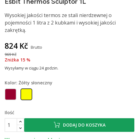
Esbit Thermos Sculptor 1L
Wysokiej jakości termos ze stali nierdzewnej o
pojemności 1 litra z 2 kubkami i wysokiej jakości
zakrętką.
824 Kč
Brutto
969 Kč
Zniżka 15 %
Wysyłamy w ciągu 24 godzin.
Kolor: Żółty słoneczny
Burgundowa czerwień
Żółty słoneczny
Ilość
DODAJ DO KOSZYKA