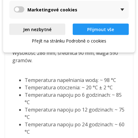
specjalną, matową, antypoślizgową farbą, która
Marketingové cookies
zapobiega przypadkowemu upuszczeniu
podczas trzymania w rękawiczkach.
Jen nezbytné
Přijmout vše
Każdy termos
zawiera 2 kubki
i jedną klasyczną
zakrętkę
.
Přejít na stránku Podrobně o cookies
Wysokość 286 mm, średnica 90 mm, waga 590
gramów.
Temperatura napełniania wodą: ~ 98 °C
Temperatura otoczenia: ~ 20 °C ± 2 °C
Temperatura napoju po 6 godzinach: ~ 85
°C
Temperatura napoju po 12 godzinach: ~ 75
°C
Temperatura napoju po 24 godzinach: ~ 60
°C