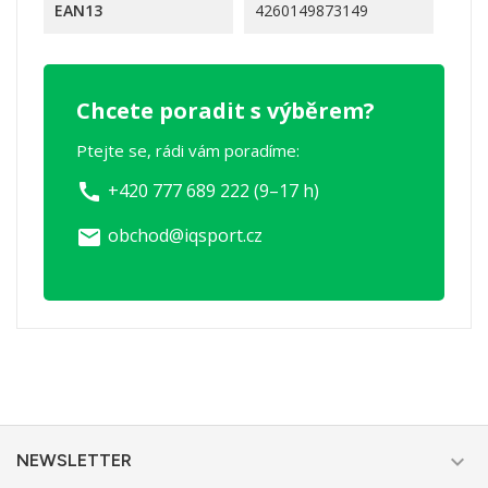
EAN13
4260149873149
Chcete poradit s výběrem?
Ptejte se, rádi vám poradíme:
+420 777 689 222 (9–17 h)
call
obchod@iqsport.cz
email

NEWSLETTER