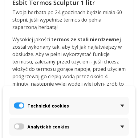
Esbit Termos Sculptur 1 litr
Twoja herbata po 24 godzinach będzie miała 60
stopni, jeśli wypełnisz termos do pełna
zaparzoną herbatą!
Wysokiej jakości
termos ze stali nierdzewnej
został wykonany tak, aby był jak najłatwiejszy w
obsłudze. Aby w pełni wykorzystać funkcje
termosu, zalecamy przed użyciem:- jeśli chcesz
włożyć do termosu gorące napoje, przed użyciem
podgrzewaj go ciepłą wodą przez około 4
minuty, następnie wylej wodę i wlej płyn- zrób to
samo w przypadku zimnych napojów (wlej zimną
wodę / 4 min.)
Technické cookies
Właściwości termosu.
Analytické cookies
Zewnętrzna strona termosu pokryta jest