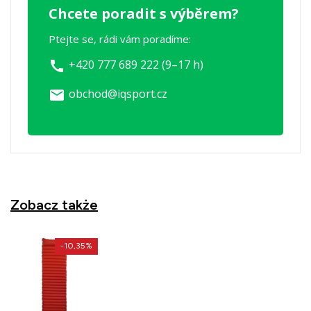
Chcete poradit s výběrem?
Ptejte se, rádi vám poradíme:
+420 777 689 222 (9–17 h)
call
obchod@iqsport.cz
email
Zobacz także
-10,35%