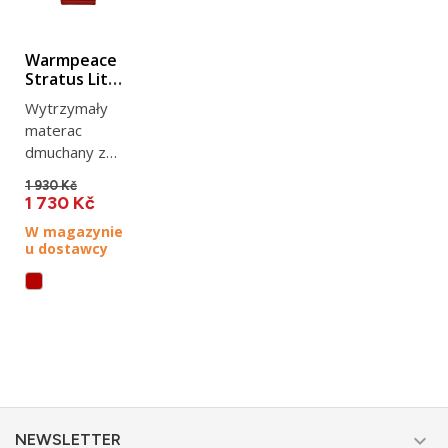
Warmpeace
Stratus Lite
Regular
Wytrzymały
materac
dmuchany z
wewnętrzną
1 930 Kč
izolacją.
1 730 Kč
Regularny
W magazynie
rozmiar: 183 x
u dostawcy
51 x 9 cm,
waga 680g....

NEWSLETTER