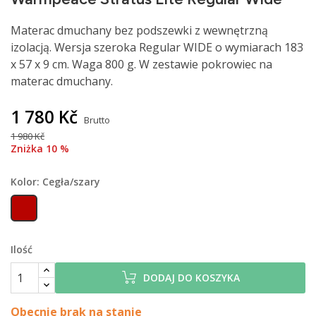
Materac dmuchany bez podszewki z wewnętrzną
izolacją. Wersja szeroka Regular WIDE o wymiarach 183
x 57 x 9 cm. Waga
 800
g. W zestawie pokrowiec na
materac dmuchany.
1 780 Kč
Brutto
1 980 Kč
Zniżka 10 %
Kolor: Cegła/szary
Cegła/szary
Ilość
DODAJ DO KOSZYKA
Obecnie brak na stanie