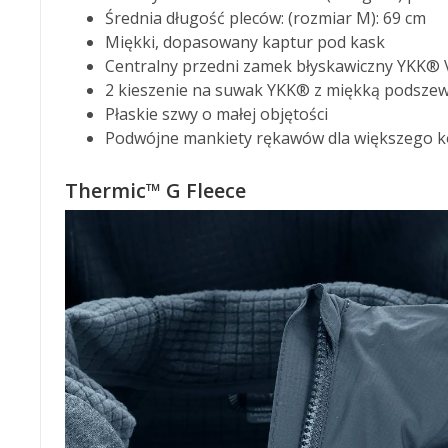
Średnia długość pleców: (rozmiar M): 69 cm
Miękki, dopasowany kaptur pod kask
Centralny przedni zamek błyskawiczny YKK®
2 kieszenie na suwak YKK® z miękką podszewką
Płaskie szwy o małej objętości
Podwójne mankiety rękawów dla większego 
Thermic™ G Fleece