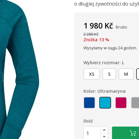
o długiej żywotności do użyt
1 980 Kč
Brutto
2 280 Kč
Zniżka 13 %
Wysyłamy w ciągu 24 godzin.
Wybierz rozmiar: L
XS
S
M
Kolor: Ultramaryna
Głęboki tusz
Ultramaryna
Głębo
Ilość