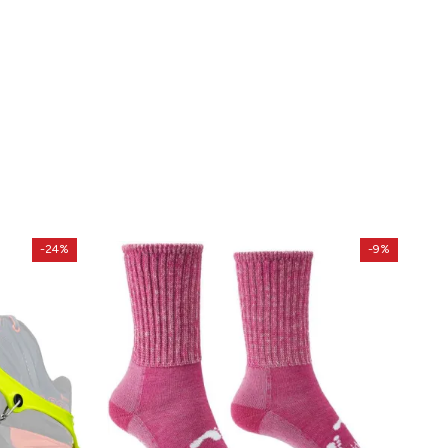
-24%
-9%