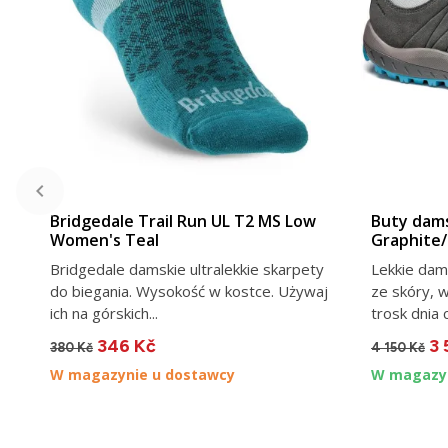
VIEW DETAIL
Bridgedale Trail Run UL T2 MS Low
Buty dams
Women's Teal
Graphite/
Bridgedale damskie ultralekkie skarpety
Lekkie dam
do biegania. Wysokość w kostce. Używaj
ze skóry, 
ich na górskich...
trosk dnia 
346 Kč
3 
380 Kč
4 150 Kč
W magazynie u dostawcy
W magazyn