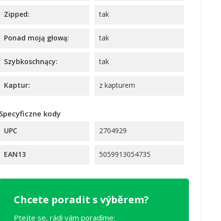
Zipped:
tak
Ponad moją głową:
tak
Szybkoschnący:
tak
Kaptur:
z kapturem
Specyficzne kody
UPC
2704929
EAN13
5059913054735
Chcete poradit s výběrem?
Ptejte se, rádi vám poradíme: