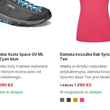
VIEW DETAIL
VIEW DETAIL
kie Asolo Space GV ML
Damska koszulka Rab Sync
Cyan blue
Tee
skie buty trailowe wykonane
Miękka w dotyku i naturalnie
w których można uciec od
antybakteryjna, damska kosz
codziennego....
Syncrino Base Tee jest idealną
590 Kč
1 290 Kč
1 480 Kč
ie w sklepie
W magazynie w sklepie