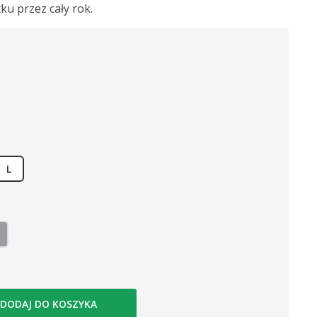
ku przez cały rok.
L
ki wrzos
Stal
DODAJ DO KOSZYKA