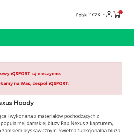
0

CZK
Polski

etowy iQSPORT są nieczynne.
ekamy na Was, zespół iQSPORT.
exus Hoody
jąca i wykonana z materiałów pochodzących z
 popularnej damskiej bluzy Rab Nexus z kapturem,
m zamkiem błyskawicznym. Świetna funkcjonalna bluza