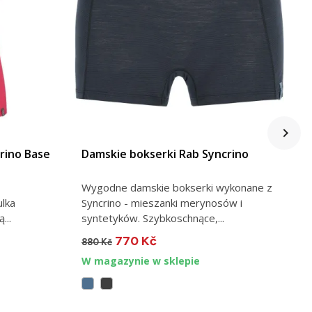
VIEW DETAIL
rino Base
Damskie bokserki Rab Syncrino
D
Wygodne damskie bokserki wykonane z
O
ulka
Syncrino - mieszanki merynosów i
s
...
syntetyków. Szybkoschnące,...
w
770 Kč
880 Kč
2
W magazynie w sklepie
W